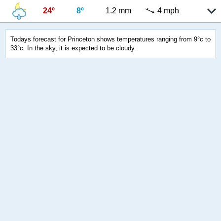
24º
8º
1.2 mm
4 mph
Todays forecast for Princeton shows temperatures ranging from 9°c to
33°c. In the sky, it is expected to be cloudy.