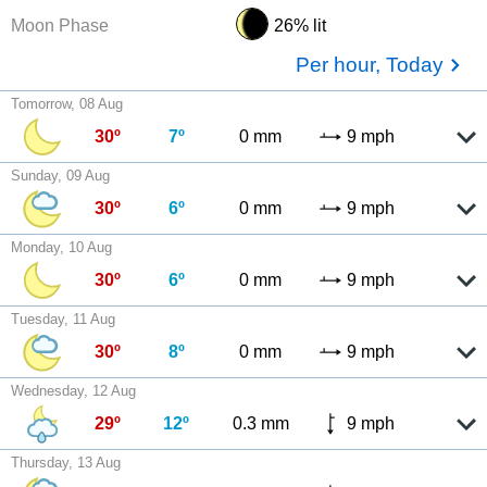
Moon Phase
26% lit
Per hour, Today
Tomorrow, 08 Aug
30º
7º
0 mm
9 mph
Sunday, 09 Aug
30º
6º
0 mm
9 mph
Monday, 10 Aug
30º
6º
0 mm
9 mph
Tuesday, 11 Aug
30º
8º
0 mm
9 mph
Wednesday, 12 Aug
29º
12º
0.3 mm
9 mph
Thursday, 13 Aug