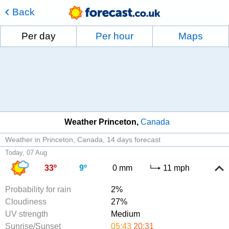
Back
Per day
Per hour
Maps
Weather Princeton
Canada
Weather in Princeton, Canada
14 days forecast
Today, 07 Aug
33º
9º
0 mm
11 mph
Probability for rain
2%
Cloudiness
27%
UV strength
Medium
Sunrise/Sunset
05:43
20:31