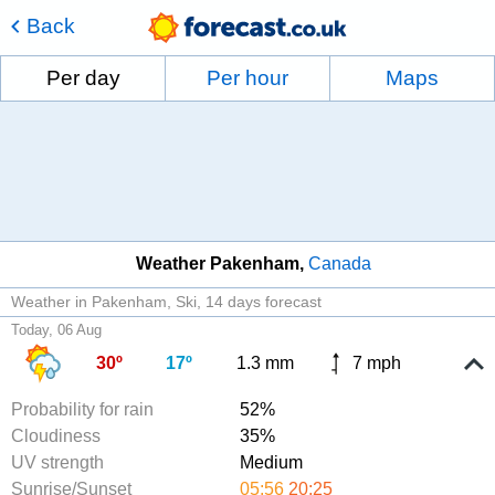
Back
Per day
Per hour
Maps
Weather Pakenham
Canada
Weather in Pakenham, Ski
14 days forecast
Today, 06 Aug
30º
17º
1.3 mm
7 mph
Probability for rain
52%
Cloudiness
35%
UV strength
Medium
Sunrise/Sunset
05:56
20:25