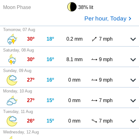
Moon Phase
38% lit
Per hour, Today
Tomorrow, 07 Aug
30º
18º
0.2 mm
7 mph
Saturday, 08 Aug
30º
16º
8.1 mm
9 mph
Sunday, 09 Aug
27º
16º
0 mm
9 mph
Monday, 10 Aug
27º
15º
0 mm
7 mph
Tuesday, 11 Aug
26º
15º
0 mm
7 mph
Wednesday, 12 Aug