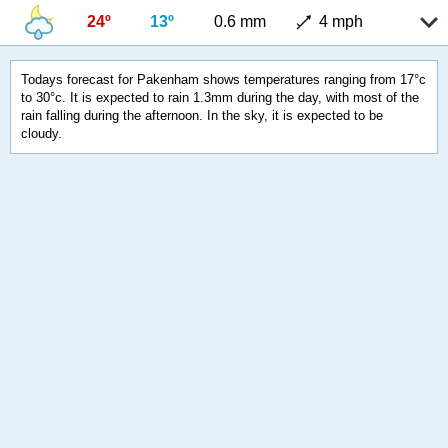
24º
13º
0.6 mm
4 mph
Todays forecast for Pakenham shows temperatures ranging from 17°c
to 30°c. It is expected to rain 1.3mm during the day, with most of the
rain falling during the afternoon. In the sky, it is expected to be
cloudy.