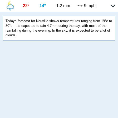
22º
14º
1.2 mm
9 mph
Todays forecast for Neuville shows temperatures ranging from 19°c to
30°c. It is expected to rain 4.7mm during the day, with most of the
rain falling during the evening. In the sky, it is expected to be a lot of
clouds.