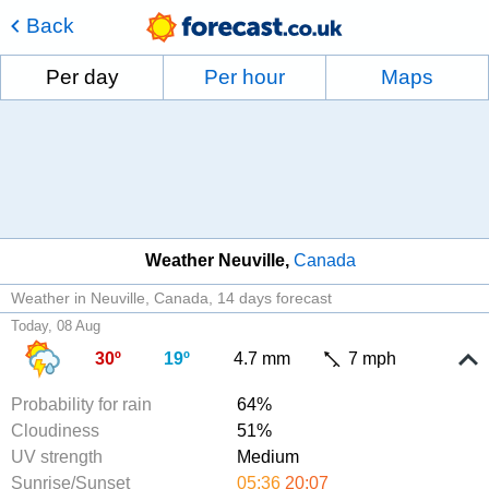
Back
Per day
Per hour
Maps
Weather Neuville
Canada
Weather in Neuville, Canada
14 days forecast
Today, 08 Aug
30º
19º
4.7 mm
7 mph
Probability for rain
64%
Cloudiness
51%
UV strength
Medium
Sunrise/Sunset
05:36
20:07