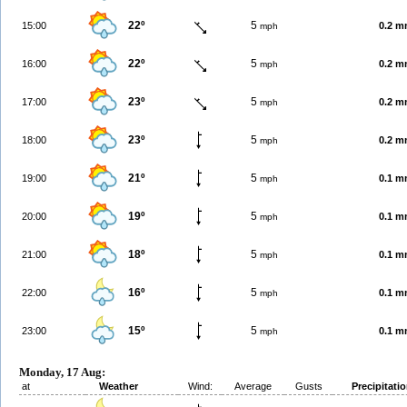
22º
5
15:00
0.2 
mph
22º
5
16:00
0.2 
mph
23º
5
17:00
0.2 
mph
23º
5
18:00
0.2 
mph
21º
5
19:00
0.1 
mph
19º
5
20:00
0.1 
mph
18º
5
21:00
0.1 
mph
16º
5
22:00
0.1 
mph
15º
5
23:00
0.1 
mph
Monday, 17 Aug:
at
Weather
Wind:
Average
Gusts
Precipitati