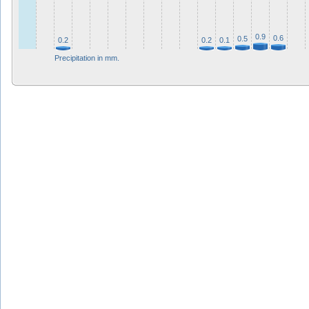
0.9
0.6
0.5
0.2
0.2
0.1
Precipitation in mm.