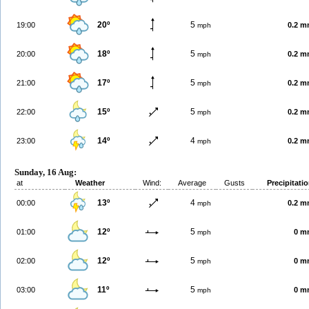
20º
5
19:00
0.2 
mph
18º
5
20:00
0.2 
mph
17º
5
21:00
0.2 
mph
15º
5
22:00
0.2 
mph
14º
4
23:00
0.2 
mph
Sunday, 16 Aug:
at
Weather
Wind:
Average
Gusts
Precipitati
13º
4
00:00
0.2 
mph
12º
5
01:00
0 m
mph
12º
5
02:00
0 m
mph
11º
5
03:00
0 m
mph