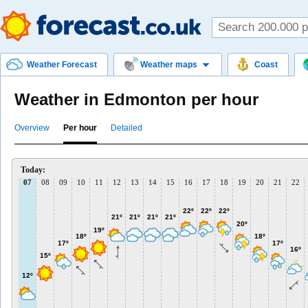
Weather Forecast
Weather maps
Coast
Weather in Edmonton per hour
Overview
Per hour
Detailed
Today:
07
08
09
10
11
12
13
14
15
16
17
18
19
20
21
22
22º
22º
22º
21º
21º
21º
21º
20º
19º
18º
18º
17º
17º
16º
15º
12º