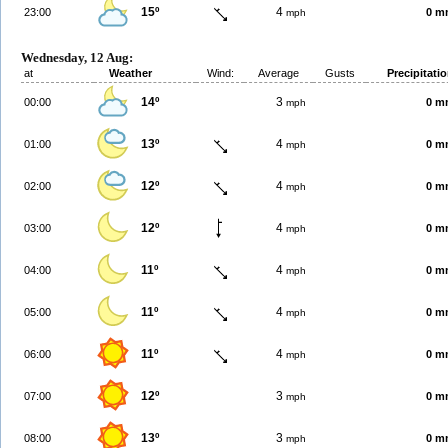
15º
4
23:00
0 m
mph
Wednesday, 12 Aug:
at
Weather
Wind:
Average
Gusts
Precipitati
14º
3
00:00
0 m
mph
13º
4
01:00
0 m
mph
12º
4
02:00
0 m
mph
12º
4
03:00
0 m
mph
11º
4
04:00
0 m
mph
11º
4
05:00
0 m
mph
11º
4
06:00
0 m
mph
12º
3
07:00
0 m
mph
13º
3
08:00
0 m
mph