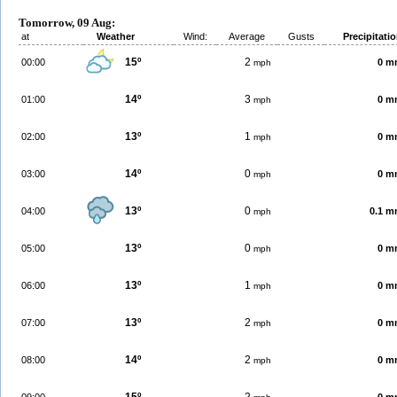
Tomorrow, 09 Aug:
at
Weather
Wind:
Average
Gusts
Precipitati
15º
2
00:00
0 m
mph
14º
3
01:00
0 m
mph
13º
1
02:00
0 m
mph
14º
0
03:00
0 m
mph
13º
0
04:00
0.1 
mph
13º
0
05:00
0 m
mph
13º
1
06:00
0 m
mph
13º
2
07:00
0 m
mph
14º
2
08:00
0 m
mph