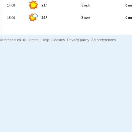
21º
3
14:00
0 m
mph
22º
3
15:00
0 m
mph
©
forecast.co.uk
, Foreca
Help
Cookies
Privacy policy
Ad preferences