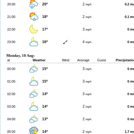
20º
2
20:00
0.2 
mph
18º
2
21:00
0.1 
mph
17º
3
22:00
0 m
mph
16º
4
23:00
0 m
mph
Monday, 10 Aug:
at
Weather
Wind:
Average
Gusts
Precipitati
15º
3
00:00
0 m
mph
15º
3
01:00
0 m
mph
14º
3
02:00
0 m
mph
14º
2
03:00
0 m
mph
13º
2
04:00
0 m
mph
14º
2
05:00
1.7 
mph