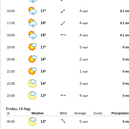
17º
4
16:00
0.1 
mph
18º
4
17:00
0.1 
mph
19º
4
18:00
0.1 
mph
17º
3
19:00
0 m
mph
16º
2
20:00
0 m
mph
14º
1
21:00
0 m
mph
14º
3
22:00
0 m
mph
13º
4
23:00
0 m
mph
Friday, 14 Aug:
at
Weather
Wind:
Average
Gusts
Precipitati
12º
5
00:00
0 m
mph