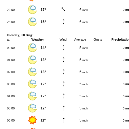
17º
6
22:00
0 m
mph
15º
6
23:00
0 m
mph
Tuesday, 18 Aug:
at
Weather
Wind:
Average
Gusts
Precipitati
14º
5
00:00
0 m
mph
13º
5
01:00
0 m
mph
13º
5
02:00
0 m
mph
12º
5
03:00
0 m
mph
12º
5
04:00
0 m
mph
12º
5
05:00
0 m
mph
11º
5
06:00
0 m
mph