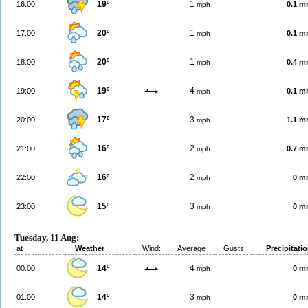
19º
1
16:00
0.1 
mph
20º
1
17:00
0.1 
mph
20º
1
18:00
0.4 
mph
19º
4
19:00
0.1 
mph
17º
3
20:00
1.1 
mph
16º
2
21:00
0.7 
mph
16º
2
22:00
0 m
mph
15º
3
23:00
0 m
mph
Tuesday, 11 Aug:
at
Weather
Wind:
Average
Gusts
Precipitati
14º
4
00:00
0 m
mph
14º
3
01:00
0 m
mph