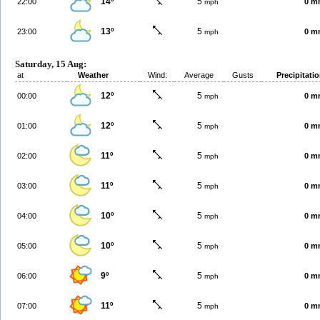
14º
5
22:00
0 m
mph
13º
5
23:00
0 m
mph
Saturday, 15 Aug:
at
Weather
Wind:
Average
Gusts
Precipitati
12º
5
00:00
0 m
mph
12º
5
01:00
0 m
mph
11º
5
02:00
0 m
mph
11º
5
03:00
0 m
mph
10º
5
04:00
0 m
mph
10º
5
05:00
0 m
mph
9º
5
06:00
0 m
mph
11º
5
07:00
0 m
mph