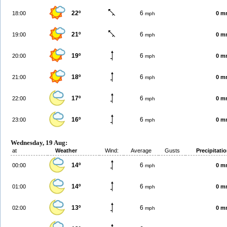
22º
6
18:00
0 m
mph
21º
6
19:00
0 m
mph
19º
6
20:00
0 m
mph
18º
6
21:00
0 m
mph
17º
6
22:00
0 m
mph
16º
6
23:00
0 m
mph
Wednesday, 19 Aug:
at
Weather
Wind:
Average
Gusts
Precipitati
14º
6
00:00
0 m
mph
14º
6
01:00
0 m
mph
13º
6
02:00
0 m
mph