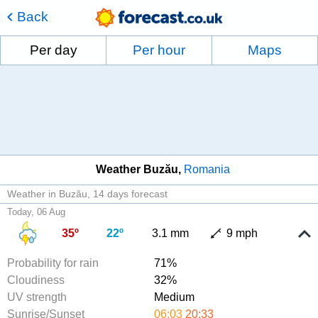
Back
Per day
Per hour
Maps
Weather Buzău
Romania
Weather in Buzău
14 days forecast
Today, 06 Aug
35º
22º
3.1 mm
9 mph
Probability for rain
71%
Cloudiness
32%
UV strength
Medium
Sunrise/Sunset
06:03
20:33