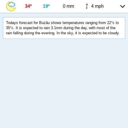
34º
19º
0 mm
4 mph
Todays forecast for Buzău shows temperatures ranging from 22°c to
35°c. It is expected to rain 3.1mm during the day, with most of the
rain falling during the evening. In the sky, it is expected to be cloudy.