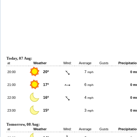
Today, 07 Aug:
at
Weather
Wind:
Average
Gusts
Precipitati
20º
7
20:00
0 m
mph
17º
6
21:00
0 m
mph
16º
4
22:00
0 m
mph
15º
3
23:00
0 m
mph
Tomorrow, 08 Aug:
at
Weather
Wind:
Average
Gusts
Precipitati