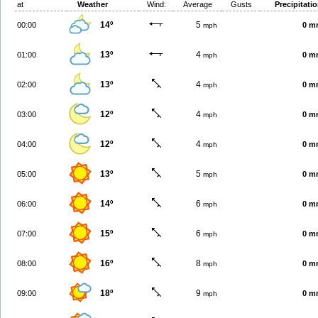
at
Weather
Wind:
Average
Gusts
Precipitati
14º
5
00:00
0 m
mph
13º
4
01:00
0 m
mph
13º
4
02:00
0 m
mph
12º
4
03:00
0 m
mph
12º
4
04:00
0 m
mph
13º
5
05:00
0 m
mph
14º
6
06:00
0 m
mph
15º
6
07:00
0 m
mph
16º
8
08:00
0 m
mph
18º
9
09:00
0 m
mph