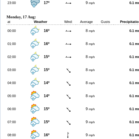
17º
9
23:00
0.1 
mph
Monday, 17 Aug:
at
Weather
Wind:
Average
Gusts
Precipitati
16º
8
00:00
0.1 
mph
16º
8
01:00
0.1 
mph
15º
8
02:00
0.1 
mph
15º
8
03:00
0.1 
mph
14º
8
04:00
0.1 
mph
14º
8
05:00
0.1 
mph
15º
9
06:00
0.1 
mph
15º
9
07:00
0.1 
mph
16º
9
08:00
0.1 
mph