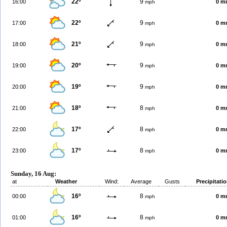
22º
9
16:00
0 m
mph
22º
9
17:00
0 m
mph
21º
9
18:00
0 m
mph
20º
9
19:00
0 m
mph
19º
9
20:00
0 m
mph
18º
8
21:00
0 m
mph
17º
8
22:00
0 m
mph
17º
8
23:00
0 m
mph
Sunday, 16 Aug:
at
Weather
Wind:
Average
Gusts
Precipitati
16º
8
00:00
0 m
mph
16º
8
01:00
0 m
mph