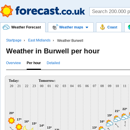
Weather Forecast
Weather maps
Coast
Startpage
East Midlands
Weather Burwell
Weather in Burwell per hour
Overview
Per hour
Detailed
Today:
Tomorrow:
20
21
22
23
00
01
02
03
04
05
06
07
08
09
10
11
22º
21º
20º
19º
17º
16º
16º
15º
14º
13º
13º
12º