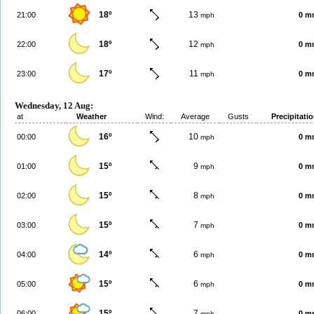
18º
13
21:00
0 m
mph
18º
12
22:00
0 m
mph
17º
11
23:00
0 m
mph
Wednesday, 12 Aug:
at
Weather
Wind:
Average
Gusts
Precipitati
16º
10
00:00
0 m
mph
15º
9
01:00
0 m
mph
15º
8
02:00
0 m
mph
15º
7
03:00
0 m
mph
14º
6
04:00
0 m
mph
15º
6
05:00
0 m
mph
15º
7
06:00
0 m
mph