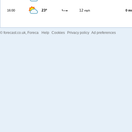
23º
12
16:00
0 m
mph
©
forecast.co.uk
, Foreca
Help
Cookies
Privacy policy
Ad preferences