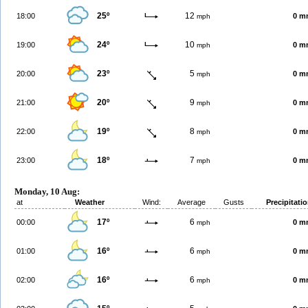
25º
12
18:00
0 m
mph
24º
10
19:00
0 m
mph
23º
5
20:00
0 m
mph
20º
9
21:00
0 m
mph
19º
8
22:00
0 m
mph
18º
7
23:00
0 m
mph
Monday, 10 Aug:
at
Weather
Wind:
Average
Gusts
Precipitati
17º
6
00:00
0 m
mph
16º
6
01:00
0 m
mph
16º
6
02:00
0 m
mph