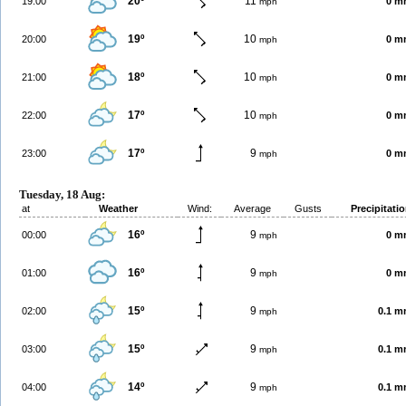
20º
11
19:00
0 m
mph
19º
10
20:00
0 m
mph
18º
10
21:00
0 m
mph
17º
10
22:00
0 m
mph
17º
9
23:00
0 m
mph
Tuesday, 18 Aug:
at
Weather
Wind:
Average
Gusts
Precipitati
16º
9
00:00
0 m
mph
16º
9
01:00
0 m
mph
15º
9
02:00
0.1 
mph
15º
9
03:00
0.1 
mph
14º
9
04:00
0.1 
mph