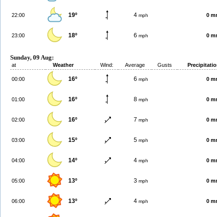
19º
4
22:00
0 m
mph
18º
6
23:00
0 m
mph
Sunday, 09 Aug:
at
Weather
Wind:
Average
Gusts
Precipitati
16º
6
00:00
0 m
mph
16º
8
01:00
0 m
mph
16º
7
02:00
0 m
mph
15º
5
03:00
0 m
mph
14º
4
04:00
0 m
mph
13º
3
05:00
0 m
mph
13º
4
06:00
0 m
mph