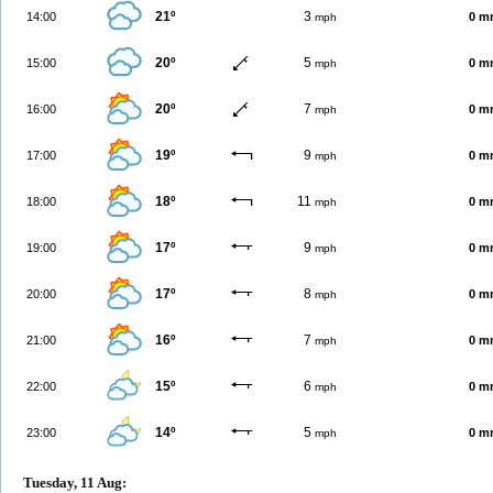
21º
3
14:00
0 m
mph
20º
5
15:00
0 m
mph
20º
7
16:00
0 m
mph
19º
9
17:00
0 m
mph
18º
11
18:00
0 m
mph
17º
9
19:00
0 m
mph
17º
8
20:00
0 m
mph
16º
7
21:00
0 m
mph
15º
6
22:00
0 m
mph
14º
5
23:00
0 m
mph
Tuesday, 11 Aug: