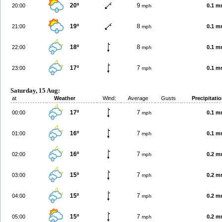
20º
9
20:00
0.1 
mph
19º
8
21:00
0.1 
mph
18º
8
22:00
0.1 
mph
17º
7
23:00
0.1 
mph
Saturday, 15 Aug:
at
Weather
Wind:
Average
Gusts
Precipitati
17º
7
00:00
0.1 
mph
16º
7
01:00
0.1 
mph
16º
7
02:00
0.2 
mph
15º
7
03:00
0.2 
mph
15º
7
04:00
0.2 
mph
15º
7
05:00
0.2 
mph