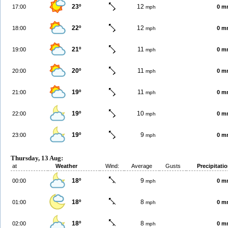
23º
12
17:00
0 m
mph
22º
12
18:00
0 m
mph
21º
11
19:00
0 m
mph
20º
11
20:00
0 m
mph
19º
11
21:00
0 m
mph
19º
10
22:00
0 m
mph
19º
9
23:00
0 m
mph
Thursday, 13 Aug:
at
Weather
Wind:
Average
Gusts
Precipitati
18º
9
00:00
0 m
mph
18º
8
01:00
0 m
mph
18º
8
02:00
0 m
mph