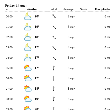
Friday, 14 Aug:
at
Weather
Wind:
Average
Gusts
Precipitati
20º
8
00:00
0 m
mph
19º
8
01:00
0 m
mph
18º
8
02:00
0 m
mph
17º
8
03:00
0 m
mph
17º
8
04:00
0 m
mph
17º
8
05:00
0 m
mph
17º
8
06:00
0 m
mph
18º
8
07:00
0 m
mph
19º
8
08:00
0 m
mph
20º
8
09:00
0 m
mph