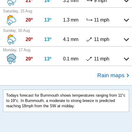
21º
14º
3.2 mm
9 mph
Saturday, 15 Aug
20º
13º
1.3 mm
11 mph
Sunday, 16 Aug
20º
13º
4.1 mm
11 mph
Monday, 17 Aug
20º
13º
0.1 mm
11 mph
Rain maps
Todays forecast for Burnmouth shows temperatures ranging from 11°c
to 19°c. In Burnmouth, a moderate to strong breeze is predicted
reaching 18mph from the SW at midday.