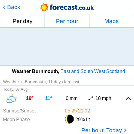
Back
Per day
Per hour
Maps
Weather Burnmouth
East and South West Scotland
Weather in Burnmouth
11 days forecast
Today, 07 Aug
19º
11º
0 mm
18 mph
Sunrise/Sunset
05:25
21:02
Moon Phase
29% lit
Per hour, Today