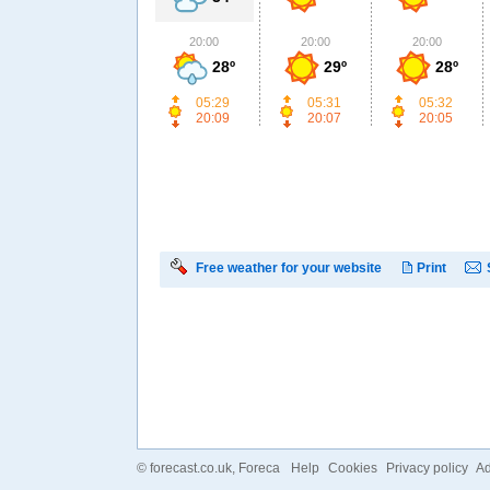
20:00
20:00
20:00
28º
29º
28º
05:29
05:31
05:32
20:09
20:07
20:05
Free weather for your website
Print
©
forecast.co.uk
, Foreca
Help
Cookies
Privacy policy
Ad