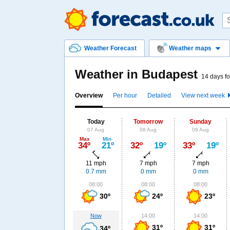
Weather Forecast
Weather maps
Weather in Budapest
14 days fo
Overview
Per hour
Detailed
View next week
Today
Tomorrow
Sunday
07 Aug
08 Aug
09 Aug
Max
Min
34º
21º
32º
19º
33º
19º
11 mph
7 mph
7 mph
0.7 mm
0 mm
0 mm
08:00
08:00
08:00
30º
24º
23º
Now
14:00
14:00
31º
31º
34º