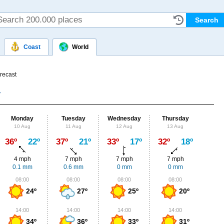
Coast
World
recast
Monday
Tuesday
Wednesday
Thursday
Fr
10 Aug
11 Aug
12 Aug
13 Aug
14
Max
36º
22º
37º
21º
33º
17º
32º
18º
34º
4 mph
7 mph
7 mph
7 mph
4
0.1 mm
0.6 mm
0 mm
0 mm
0
08:00
08:00
08:00
08:00
0
24º
27º
25º
20º
14:00
14:00
14:00
14:00
1
34º
36º
33º
31º