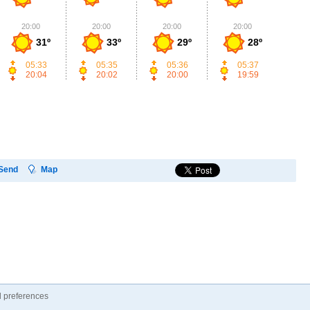
20:00
20:00
20:00
20:00
2
31º
33º
29º
28º
05:33
05:35
05:36
05:37
20:04
20:02
20:00
19:59
Send
Map
 preferences