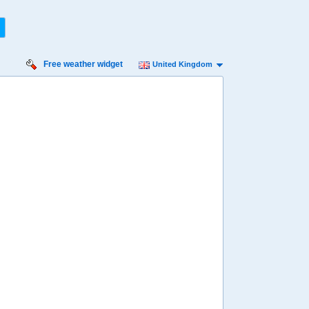
Free weather widget
United Kingdom
iday
Saturday
Sunday
Monday
Tuesday
 Aug
15 Aug
16 Aug
17 Aug
18 Aug
Min
19º
35º
20º
36º
21º
34º
20º
32º
19º
 mph
4 mph
7 mph
7 mph
11 mph
 mm
0 mm
0 mm
1.2 mm
0 mm
8:00
08:00
08:00
08:00
08:00
21º
22º
23º
23º
22º
4:00
14:00
14:00
14:00
14:00
33º
35º
35º
33º
32º