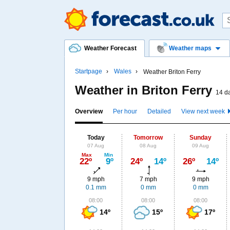
Weather Forecast
Weather maps
Startpage
Wales
Weather Briton Ferry
Weather in Briton Ferry
14 da
Overview
Per hour
Detailed
View next week
Today
Tomorrow
Sunday
07 Aug
08 Aug
09 Aug
Max
Min
22º
9º
24º
14º
26º
14º
9 mph
7 mph
9 mph
0.1 mm
0 mm
0 mm
08:00
08:00
08:00
14º
15º
17º