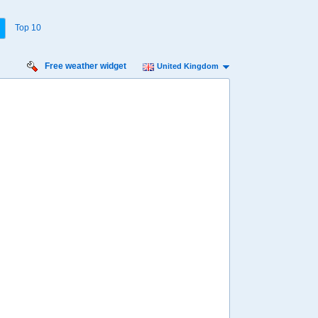
Top 10
Free weather widget
United Kingdom
iday
Saturday
Sunday
Monday
Tuesday
 Aug
15 Aug
16 Aug
17 Aug
18 Aug
Min
14º
23º
14º
22º
14º
22º
14º
22º
14º
 mph
9 mph
9 mph
11 mph
16 mph
6 mm
0 mm
0.1 mm
1.8 mm
1.8 mm
8:00
08:00
08:00
08:00
08:00
17º
17º
16º
16º
16º