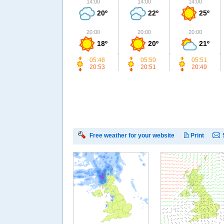
14:00
14:00
14:00
20º
22º
25º
20:00
20:00
20:00
18º
20º
21º
05:48
05:50
05:51
20:53
20:51
20:49
Free weather for your website
Print