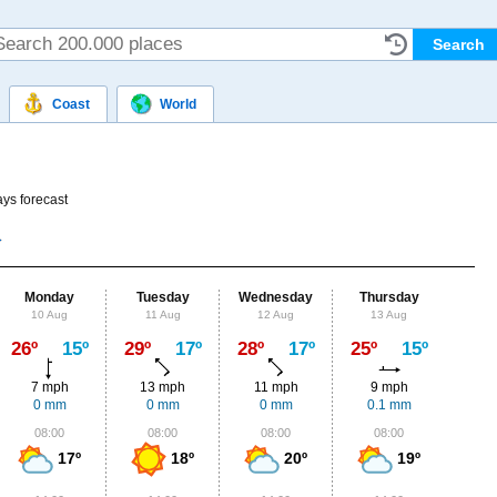
Coast
World
ys forecast
Monday
Tuesday
Wednesday
Thursday
Fr
10 Aug
11 Aug
12 Aug
13 Aug
14
Max
26º
15º
29º
17º
28º
17º
25º
15º
24º
7 mph
13 mph
11 mph
9 mph
11
0 mm
0 mm
0 mm
0.1 mm
0.
08:00
08:00
08:00
08:00
0
17º
18º
20º
19º