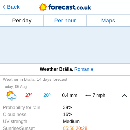
Back
Per day
Per hour
Maps
Weather Brăila
Romania
Weather in Brăila
14 days forecast
Today, 06 Aug
37º
20º
0.4 mm
7 mph
Probability for rain
39%
Cloudiness
16%
UV strength
Medium
Sunrise/Sunset
05:58
20:28