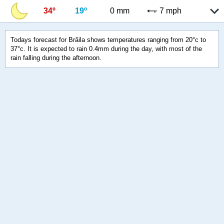
34º
19º
0 mm
7 mph
Todays forecast for Brăila shows temperatures ranging from 20°c to
37°c. It is expected to rain 0.4mm during the day, with most of the
rain falling during the afternoon.