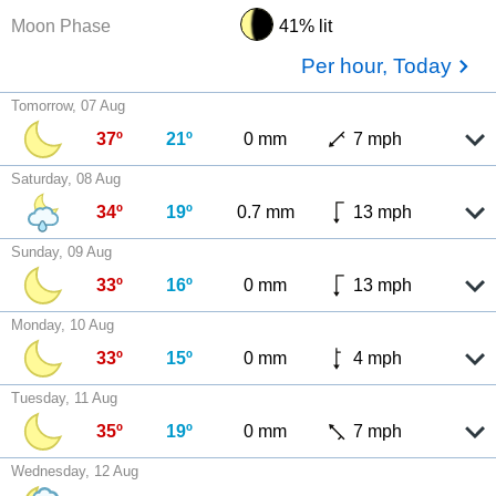
Moon Phase
41% lit
Per hour, Today
Tomorrow, 07 Aug
37º
21º
0 mm
7 mph
Saturday, 08 Aug
34º
19º
0.7 mm
13 mph
Sunday, 09 Aug
33º
16º
0 mm
13 mph
Monday, 10 Aug
33º
15º
0 mm
4 mph
Tuesday, 11 Aug
35º
19º
0 mm
7 mph
Wednesday, 12 Aug