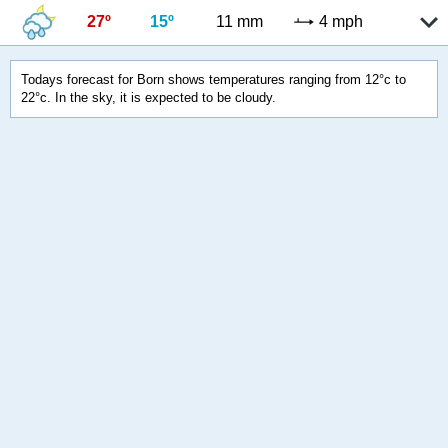
27º
15º
11 mm
4 mph
Todays forecast for Born shows temperatures ranging from 12°c to
22°c. In the sky, it is expected to be cloudy.