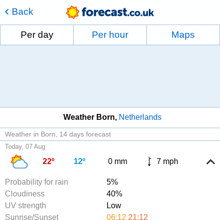
Back
Per day
Per hour
Maps
Weather Born
Netherlands
Weather in Born
14 days forecast
Today, 07 Aug
22º
12º
0 mm
7 mph
Probability for rain
5%
Cloudiness
40%
UV strength
Low
Sunrise/Sunset
06:12
21:12