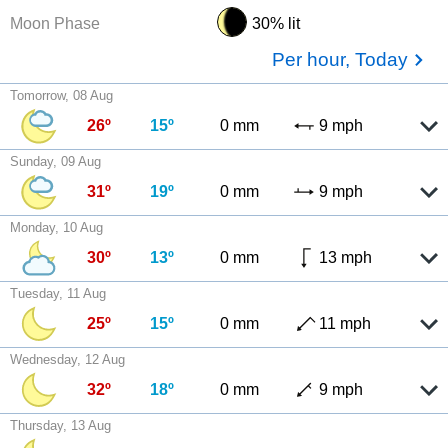
Moon Phase
30% lit
Per hour, Today
Tomorrow, 08 Aug
26º
15º
0 mm
9 mph
Sunday, 09 Aug
31º
19º
0 mm
9 mph
Monday, 10 Aug
30º
13º
0 mm
13 mph
Tuesday, 11 Aug
25º
15º
0 mm
11 mph
Wednesday, 12 Aug
32º
18º
0 mm
9 mph
Thursday, 13 Aug