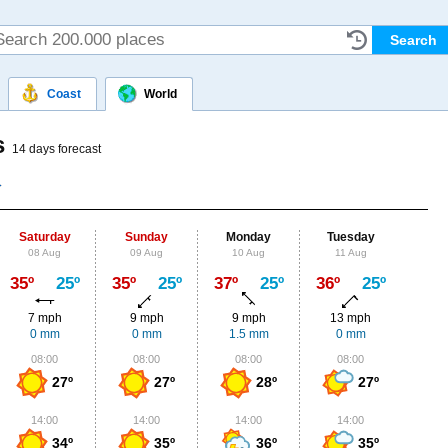
Coast
World
s
14 days forecast
Saturday
Sunday
Monday
Tuesday
Wed
08 Aug
09 Aug
10 Aug
11 Aug
12
Max
35º
25º
35º
25º
37º
25º
36º
25º
35º
7 mph
9 mph
9 mph
13 mph
11
0 mm
0 mm
1.5 mm
0 mm
1.
08:00
08:00
08:00
08:00
0
27º
27º
28º
27º
14:00
14:00
14:00
14:00
1
34º
35º
36º
35º