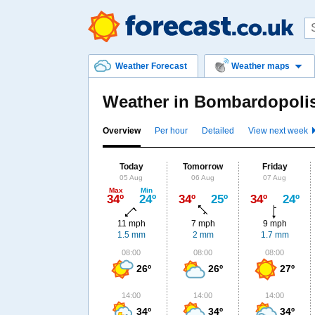
Weather Forecast
Weather maps
Weather in Bombardopoli
Overview
Per hour
Detailed
View next week
Today
Tomorrow
Friday
05 Aug
06 Aug
07 Aug
Max
Min
34º
24º
34º
25º
34º
24º
11 mph
7 mph
9 mph
1.5 mm
2 mm
1.7 mm
08:00
08:00
08:00
26º
26º
27º
14:00
14:00
14:00
34º
34º
34º