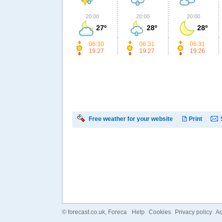
20:00
20:00
20:00
27º
28º
28º
06:30
06:31
06:31
19:27
19:27
19:26
Free weather for your website
Print
©
forecast.co.uk
, Foreca
Help
Cookies
Privacy policy
Ad