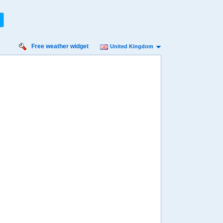
Free weather widget
United Kingdom
nesday
Thursday
Friday
Saturday
Sunday
 Aug
13 Aug
14 Aug
15 Aug
16 Aug
Min
25º
35º
25º
36º
25º
36º
25º
36º
25º
 mph
9 mph
13 mph
13 mph
18 mph
5 mm
0.9 mm
0 mm
0 mm
0 mm
8:00
08:00
08:00
08:00
08:00
27º
27º
27º
27º
27º
4:00
14:00
14:00
14:00
14:00
35º
35º
35º
36º
35º