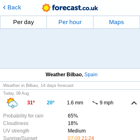
Back
Per day
Per hour
Maps
Weather Bilbao
Spain
Weather in Bilbao
14 days forecast
Today, 08 Aug
31º
20º
1.6 mm
9 mph
Probability for rain
65%
Cloudiness
18%
UV strength
Medium
Sunrise/Sunset
07:09
21:24