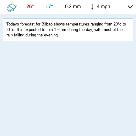
26º
17º
0.2 mm
4 mph
Todays forecast for Bilbao shows temperatures ranging from 20°c to
31°c. It is expected to rain 1.6mm during the day, with most of the
rain falling during the evening.