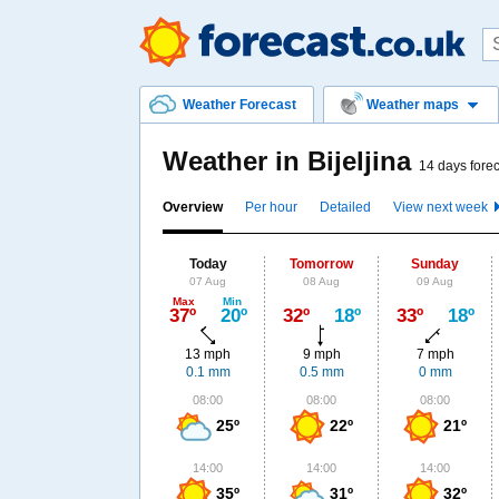
Weather Forecast
Weather maps
Weather in Bijeljina
14 days forec
Overview
Per hour
Detailed
View next week
Today
Tomorrow
Sunday
07 Aug
08 Aug
09 Aug
Max
Min
37º
20º
32º
18º
33º
18º
13 mph
9 mph
7 mph
0.1 mm
0.5 mm
0 mm
08:00
08:00
08:00
25º
22º
21º
14:00
14:00
14:00
35º
31º
32º