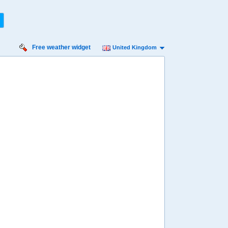
Free weather widget
United Kingdom
iday
Saturday
Sunday
Monday
Tuesday
 Aug
15 Aug
16 Aug
17 Aug
18 Aug
Min
18º
36º
18º
37º
19º
36º
19º
35º
18º
 mph
7 mph
7 mph
4 mph
7 mph
 mm
0 mm
0 mm
0 mm
0 mm
8:00
08:00
08:00
08:00
08:00
22º
22º
22º
23º
23º
4:00
14:00
14:00
14:00
14:00
34º
35º
36º
36º
34º