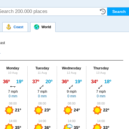
Coast
World
ast
Monday
Tuesday
Wednesday
Thursday
Fr
10 Aug
11 Aug
12 Aug
13 Aug
14
Max
36º
19º
37º
20º
36º
19º
34º
18º
35º
7 mph
7 mph
9 mph
7 mph
7
0 mm
0 mm
0 mm
0 mm
0
08:00
08:00
08:00
08:00
0
21º
23º
24º
22º
14:00
14:00
14:00
14:00
1
35º
36º
35º
33º