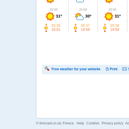
20:00
20:00
20:00
31º
30º
31º
05:36
05:37
05:38
20:01
19:59
19:58
Free weather for your website
Print
©
forecast.co.uk
, Foreca
Help
Cookies
Privacy policy
Ad