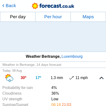
Back
Per day
Per hour
Maps
Weather Bertrange
Luxembourg
Weather in Bertrange
14 days forecast
Today, 09 Aug
30º
17º
1.3 mm
11 mph
Probability for rain
4%
Cloudiness
36%
UV strength
Low
Sunrise/Sunset
06:18
21:03