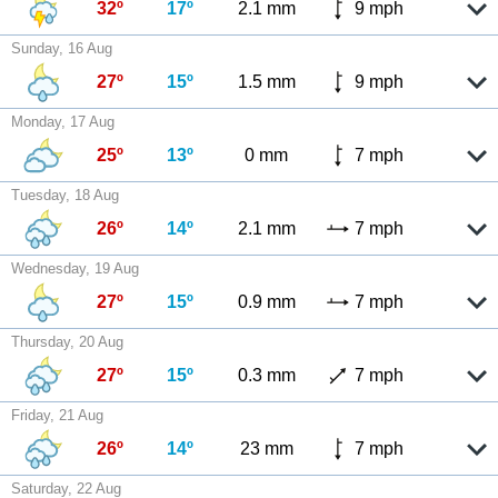
32º
17º
2.1 mm
9 mph
Sunday, 16 Aug
27º
15º
1.5 mm
9 mph
Monday, 17 Aug
25º
13º
0 mm
7 mph
Tuesday, 18 Aug
26º
14º
2.1 mm
7 mph
Wednesday, 19 Aug
27º
15º
0.9 mm
7 mph
Thursday, 20 Aug
27º
15º
0.3 mm
7 mph
Friday, 21 Aug
26º
14º
23 mm
7 mph
Saturday, 22 Aug