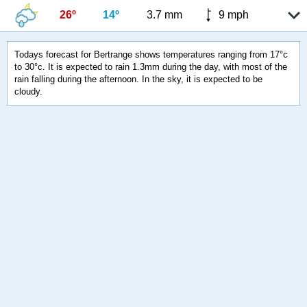
26º
14º
3.7 mm
9 mph
Todays forecast for Bertrange shows temperatures ranging from 17°c
to 30°c. It is expected to rain 1.3mm during the day, with most of the
rain falling during the afternoon. In the sky, it is expected to be
cloudy.