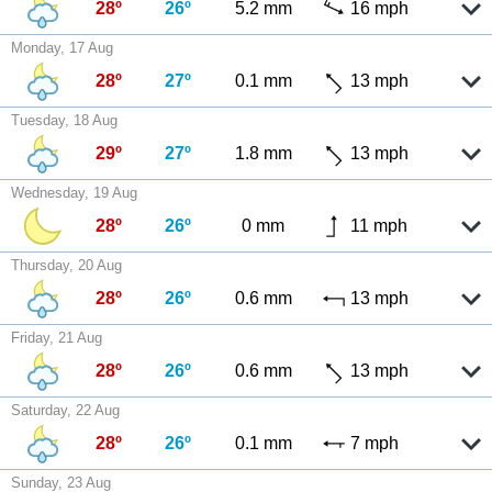
28º
26º
5.2 mm
16 mph
Monday, 17 Aug
28º
27º
0.1 mm
13 mph
Tuesday, 18 Aug
29º
27º
1.8 mm
13 mph
Wednesday, 19 Aug
28º
26º
0 mm
11 mph
Thursday, 20 Aug
28º
26º
0.6 mm
13 mph
Friday, 21 Aug
28º
26º
0.6 mm
13 mph
Saturday, 22 Aug
28º
26º
0.1 mm
7 mph
Sunday, 23 Aug