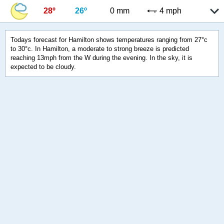
28º
26º
0 mm
4 mph
Todays forecast for Hamilton shows temperatures ranging from 27°c
to 30°c. In Hamilton, a moderate to strong breeze is predicted
reaching 13mph from the W during the evening. In the sky, it is
expected to be cloudy.