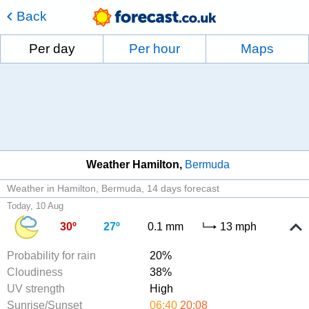
Back
Per day
Per hour
Maps
Weather Hamilton
Bermuda
Weather in Hamilton, Bermuda
14 days forecast
Today, 10 Aug
30º
27º
0.1 mm
13 mph
Probability for rain
20%
Cloudiness
38%
UV strength
High
Sunrise/Sunset
06:40
20:08