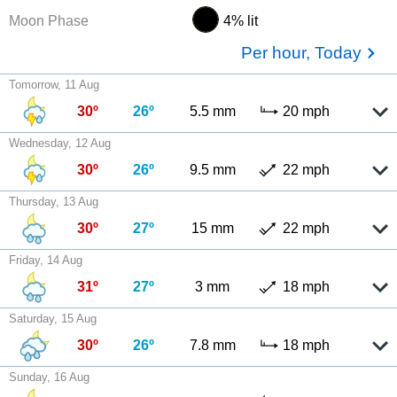
Moon Phase
4% lit
Per hour, Today
Tomorrow, 11 Aug
30º
26º
5.5 mm
20 mph
Wednesday, 12 Aug
30º
26º
9.5 mm
22 mph
Thursday, 13 Aug
30º
27º
15 mm
22 mph
Friday, 14 Aug
31º
27º
3 mm
18 mph
Saturday, 15 Aug
30º
26º
7.8 mm
18 mph
Sunday, 16 Aug