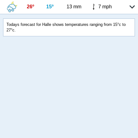
26º
15º
13 mm
7 mph
Todays forecast for Halle shows temperatures ranging from 15°c to
27°c.