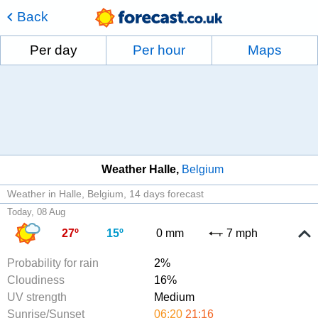
Back
Per day
Per hour
Maps
Weather Halle
Belgium
Weather in Halle, Belgium
14 days forecast
Today, 08 Aug
27º
15º
0 mm
7 mph
Probability for rain
2%
Cloudiness
16%
UV strength
Medium
Sunrise/Sunset
06:20
21:16