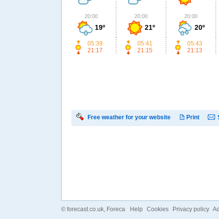
20:00
20:00
20:00
19º
21º
20º
05:39
05:41
05:43
21:17
21:15
21:13
Free weather for your website
Print
©
forecast.co.uk
, Foreca
Help
Cookies
Privacy policy
Ad