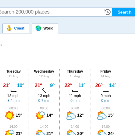
Coast
World
st
Tuesday
Wednesday
Thursday
Friday
Sat
11 Aug
12 Aug
13 Aug
14 Aug
15
Max
21º
10º
21º
9º
22º
11º
26º
14º
28º
18 mph
13 mph
11 mph
9 mph
9
8.4 mm
0.7 mm
0 mm
0 mm
0
08:00
08:00
08:00
08:00
0
15º
14º
12º
15º
14:00
14:00
14:00
14:00
1
21º
21º
20º
24º