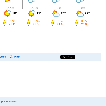
20:00
20:00
20:00
20:00
2
18º
17º
19º
22º
05:45
05:47
05:49
05:51
21:11
21:08
21:06
21:04
Send
Map
 preferences