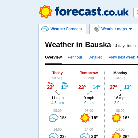
Weather Forecast
Weather maps
Weather in Bauska
14 days foreca
Overview
Per hour
Detailed
View next week
Today
Tomorrow
Monday
08 Aug
09 Aug
10 Aug
Max
Min
22º
11º
23º
14º
27º
13º
11 mph
9 mph
16 mph
4.5 mm
0 mm
3.9 mm
08:00
08:00
08:00
15º
15º
16º
14:00
14:00
14:00
22º
23º
26º