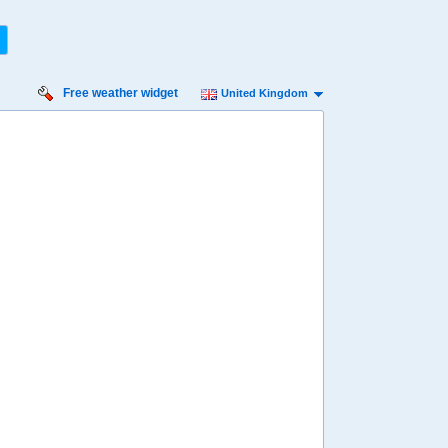
Free weather widget
United Kingdom
urday
Sunday
Monday
Tuesday
Wednesday
 Aug
16 Aug
17 Aug
18 Aug
19 Aug
Min
15º
25º
13º
22º
12º
22º
12º
22º
13º
 mph
9 mph
7 mph
9 mph
7 mph
 mm
0.2 mm
8.2 mm
0.6 mm
1.8 mm
8:00
08:00
08:00
08:00
08:00
18º
17º
15º
15º
15º
4:00
14:00
14:00
14:00
14:00
27º
24º
21º
21º
21º