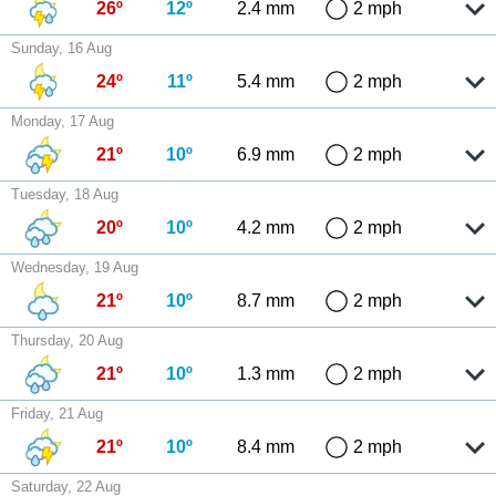
26º
12º
2.4 mm
2 mph
Sunday, 16 Aug
24º
11º
5.4 mm
2 mph
Monday, 17 Aug
21º
10º
6.9 mm
2 mph
Tuesday, 18 Aug
20º
10º
4.2 mm
2 mph
Wednesday, 19 Aug
21º
10º
8.7 mm
2 mph
Thursday, 20 Aug
21º
10º
1.3 mm
2 mph
Friday, 21 Aug
21º
10º
8.4 mm
2 mph
Saturday, 22 Aug