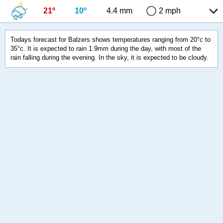
21º
10º
4.4 mm
2 mph
Todays forecast for Balzers shows temperatures ranging from 20°c to
35°c. It is expected to rain 1.9mm during the day, with most of the
rain falling during the evening. In the sky, it is expected to be cloudy.