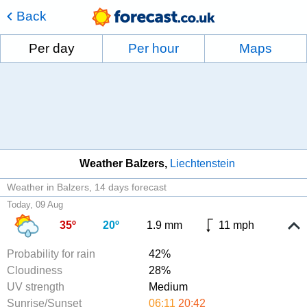
Back
Per day
Per hour
Maps
Weather Balzers
Liechtenstein
Weather in Balzers
14 days forecast
Today, 09 Aug
35º
20º
1.9 mm
11 mph
Probability for rain
42%
Cloudiness
28%
UV strength
Medium
Sunrise/Sunset
06:11
20:42