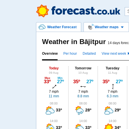
Weather Forecast
Weather maps
Weather in Bājitpur
14 days forec
Overview
Per hour
Detailed
View next week
Today
Tomorrow
Tuesday
09 Aug
10 Aug
11 Aug
Max
Min
33º
27º
35º
27º
35º
27º
7 mph
7 mph
7 mph
11 mm
8.8 mm
6.3 mm
08:00
08:00
08:00
33º
28º
29º
14:00
14:00
14:00
33º
33º
34º