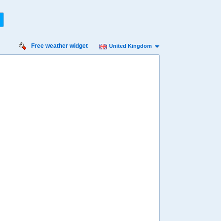
Free weather widget
United Kingdom
nday
Monday
Tuesday
Wednesday
Thursday
 Aug
17 Aug
18 Aug
19 Aug
20 Aug
Min
27º
31º
26º
31º
26º
32º
26º
33º
27º
 mph
9 mph
9 mph
9 mph
7 mph
8 mm
47 mm
35 mm
24 mm
9.3 mm
8:00
08:00
08:00
08:00
08:00
29º
28º
28º
28º
29º
4:00
14:00
14:00
14:00
14:00
32º
30º
31º
31º
32º