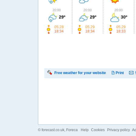
20:00
20:00
20:00
29º
29º
30º
05:28
05:29
05:29
18:34
18:34
18:33
Free weather for your website
Print
©
forecast.co.uk
, Foreca
Help
Cookies
Privacy policy
Ad