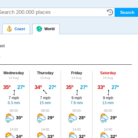
Coast
World
ast
Wednesday
Thursday
Friday
Saturday
Su
12 Aug
13 Aug
14 Aug
15 Aug
16
Max
35º
27º
34º
27º
35º
27º
33º
27º
32º
7 mph
7 mph
9 mph
9 mph
9
6.3 mm
15 mm
7.8 mm
13 mm
2
08:00
08:00
08:00
08:00
0
30º
29º
28º
29º
14:00
14:00
14:00
14:00
1
34º
33º
32º
32º