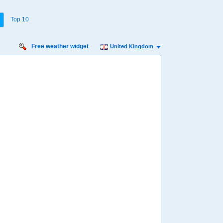
Top 10
Free weather widget
United Kingdom
urday
Sunday
Monday
Tuesday
 Aug
16 Aug
17 Aug
18 Aug
Min
15º
19º
15º
20º
15º
19º
15º
 mph
11 mph
11 mph
13 mph
2 mm
0.4 mm
3.5 mm
2.2 mm
7:00
07:00
07:00
13:00
15º
15º
15º
05:59