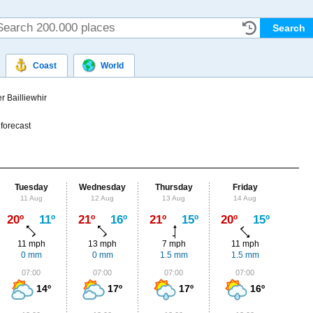
Coast
World
 Bailliewhir
forecast
Tuesday
Wednesday
Thursday
Friday
Sat
11 Aug
12 Aug
13 Aug
14 Aug
15
Max
20º
11º
21º
16º
21º
15º
20º
15º
19º
11 mph
13 mph
7 mph
11 mph
11
0 mm
0 mm
1.5 mm
1.5 mm
0.
07:00
07:00
07:00
07:00
0
14º
17º
17º
16º