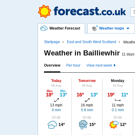
Weather Forecast
Weather maps
Startpage
East and South West Scotland
Weather
Weather in Bailliewhir
11 days 
Overview
Per hour
View next week
Today
Tomorrow
Monday
08 Aug
09 Aug
10 Aug
Max
Min
18º
13º
16º
13º
19º
11º
13 mph
16 mph
11 mph
0 mm
5.8 mm
0.1 mm
07:00
07:00
07:00
14º
15º
12º