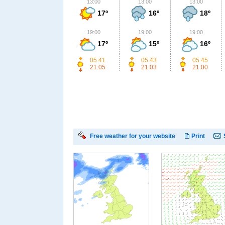
13:00
13:00
13:00
17º
16º
18º
19:00
19:00
19:00
17º
15º
16º
05:41
05:43
05:45
21:05
21:03
21:00
Free weather for your website
Print