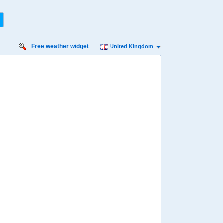
Free weather widget
United Kingdom
iday
Saturday
Sunday
Monday
Tuesday
 Aug
15 Aug
16 Aug
17 Aug
18 Aug
Min
22º
32º
22º
31º
22º
31º
22º
31º
22º
 mph
11 mph
11 mph
9 mph
7 mph
 mm
2.1 mm
3 mm
2.1 mm
3.3 mm
8:00
08:00
08:00
08:00
08:00
24º
24º
24º
24º
24º
4:00
14:00
14:00
14:00
14:00
32º
32º
30º
30º
30º