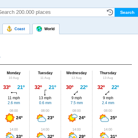
Coast
World
Monday
Tuesday
Wednesday
Thursday
Fr
10 Aug
11 Aug
12 Aug
13 Aug
14
Max
33º
21º
32º
21º
30º
22º
32º
22º
33º
11 mph
13 mph
9 mph
9 mph
9
2.6 mm
0.6 mm
7.5 mm
2.4 mm
0
08:00
08:00
08:00
08:00
0
24º
23º
24º
25º
14:00
14:00
14:00
14:00
1
33º
32º
29º
31º