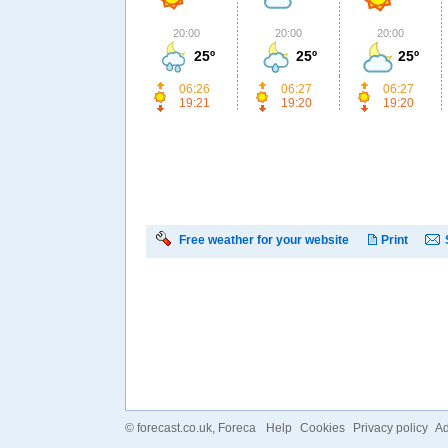
20:00
20:00
20:00
25º
25º
25º
06:26
06:27
06:27
19:21
19:20
19:20
Free weather for your website
Print
©
forecast.co.uk
, Foreca
Help
Cookies
Privacy policy
Ad