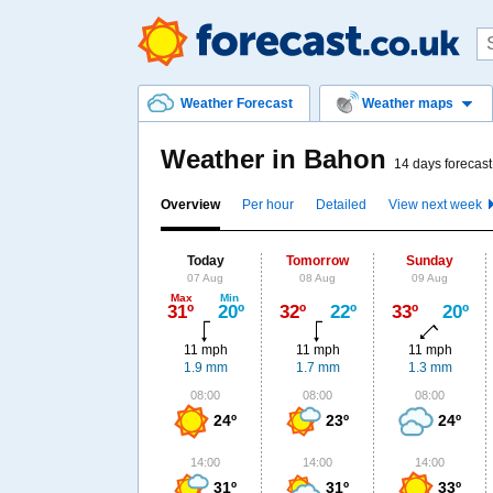
Weather Forecast
Weather maps
Weather in Bahon
14 days forecast
Overview
Per hour
Detailed
View next week
Today
Tomorrow
Sunday
07 Aug
08 Aug
09 Aug
Max
Min
31º
20º
32º
22º
33º
20º
11 mph
11 mph
11 mph
1.9 mm
1.7 mm
1.3 mm
08:00
08:00
08:00
24º
23º
24º
14:00
14:00
14:00
31º
31º
33º