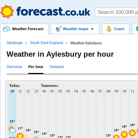
Weather Forecast
Weather maps
Coast
Startpage
South East England
Weather Aylesbury
Weather in Aylesbury per hour
Overview
Per hour
Detailed
Today:
Tomorrow:
20
21
22
23
00
01
02
03
04
05
06
07
08
09
10
11
21º
19º
18º
17º
16º
16º
15º
14º
13º
13º
12º
12º