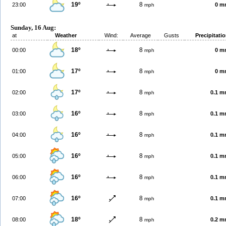
19º
8
23:00
0 m
mph
Sunday, 16 Aug:
at
Weather
Wind:
Average
Gusts
Precipitati
18º
8
00:00
0 m
mph
17º
8
01:00
0 m
mph
17º
8
02:00
0.1 
mph
16º
8
03:00
0.1 
mph
16º
8
04:00
0.1 
mph
16º
8
05:00
0.1 
mph
16º
8
06:00
0.1 
mph
16º
8
07:00
0.1 
mph
18º
8
08:00
0.2 
mph