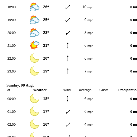
26º
10
18:00
0 m
mph
25º
9
19:00
0 m
mph
23º
8
20:00
0 m
mph
21º
6
21:00
0 m
mph
20º
6
22:00
0 m
mph
19º
7
23:00
0 m
mph
Sunday, 09 Aug:
at
Weather
Wind:
Average
Gusts
Precipitati
18º
6
00:00
0 m
mph
17º
6
01:00
0 m
mph
16º
4
02:00
0 m
mph