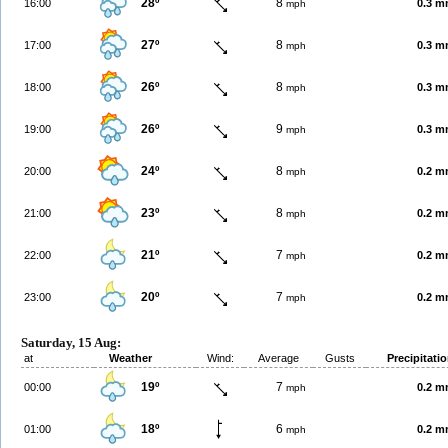
28º
8
16:00
0.3 
mph
27º
8
17:00
0.3 
mph
26º
8
18:00
0.3 
mph
26º
9
19:00
0.3 
mph
24º
8
20:00
0.2 
mph
23º
8
21:00
0.2 
mph
21º
7
22:00
0.2 
mph
20º
7
23:00
0.2 
mph
Saturday, 15 Aug:
at
Weather
Wind:
Average
Gusts
Precipitati
19º
7
00:00
0.2 
mph
18º
6
01:00
0.2 
mph