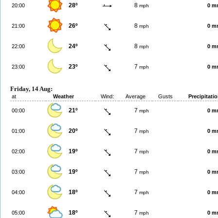
28º
8
20:00
0 m
mph
26º
8
21:00
0 m
mph
24º
8
22:00
0 m
mph
23º
7
23:00
0 m
mph
Friday, 14 Aug:
at
Weather
Wind:
Average
Gusts
Precipitati
21º
7
00:00
0 m
mph
20º
7
01:00
0 m
mph
19º
7
02:00
0 m
mph
19º
7
03:00
0 m
mph
18º
7
04:00
0 m
mph
18º
7
05:00
0 m
mph