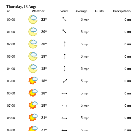
Thursday, 13 Aug:
at
Weather
Wind:
Average
Gusts
Precipitati
22º
6
00:00
0 m
mph
20º
6
01:00
0 m
mph
20º
6
02:00
0 m
mph
19º
6
03:00
0 m
mph
18º
6
04:00
0 m
mph
18º
5
05:00
0 m
mph
18º
5
06:00
0 m
mph
19º
5
07:00
0 m
mph
21º
5
08:00
0 m
mph
23º
6
09:00
0 m
mph