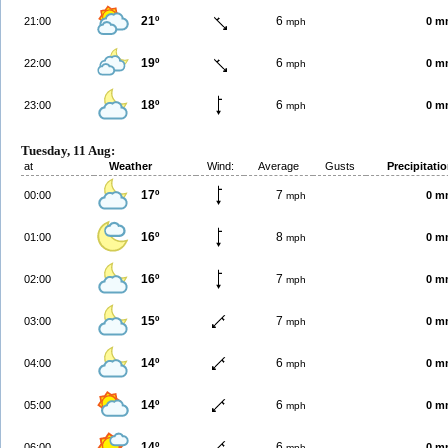
21º
6
21:00
0 m
mph
19º
6
22:00
0 m
mph
18º
6
23:00
0 m
mph
Tuesday, 11 Aug:
at
Weather
Wind:
Average
Gusts
Precipitati
17º
7
00:00
0 m
mph
16º
8
01:00
0 m
mph
16º
7
02:00
0 m
mph
15º
7
03:00
0 m
mph
14º
6
04:00
0 m
mph
14º
6
05:00
0 m
mph
14º
6
06:00
0 m
mph