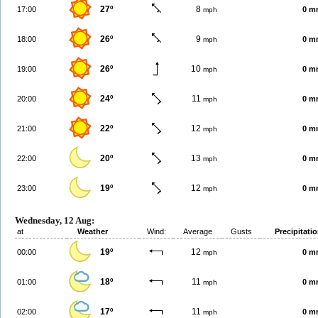
27º
8
17:00
0 m
mph
26º
9
18:00
0 m
mph
26º
10
19:00
0 m
mph
24º
11
20:00
0 m
mph
22º
12
21:00
0 m
mph
20º
13
22:00
0 m
mph
19º
12
23:00
0 m
mph
Wednesday, 12 Aug:
at
Weather
Wind:
Average
Gusts
Precipitati
19º
12
00:00
0 m
mph
18º
11
01:00
0 m
mph
17º
11
02:00
0 m
mph