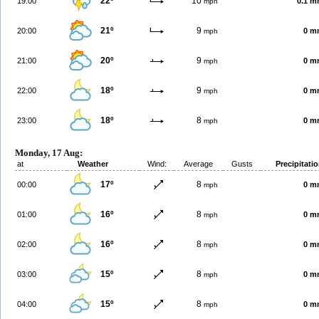
22º
10
19:00
0.1 
mph
21º
9
20:00
0 m
mph
20º
9
21:00
0 m
mph
18º
9
22:00
0 m
mph
18º
8
23:00
0 m
mph
Monday, 17 Aug:
at
Weather
Wind:
Average
Gusts
Precipitati
17º
8
00:00
0 m
mph
16º
8
01:00
0 m
mph
16º
8
02:00
0 m
mph
15º
8
03:00
0 m
mph
15º
8
04:00
0 m
mph