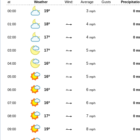
at
Weather
Wind:
Average
Gusts
Precipitati
19º
3
00:00
0 m
mph
18º
4
01:00
0 m
mph
17º
4
02:00
0 m
mph
17º
5
03:00
0 m
mph
16º
5
04:00
0 m
mph
16º
5
05:00
0 m
mph
16º
6
06:00
0 m
mph
16º
6
07:00
0 m
mph
17º
7
08:00
0 m
mph
19º
8
09:00
0 m
mph