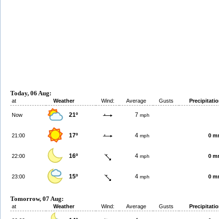
Today, 06 Aug:
at
Weather
Wind:
Average
Gusts
Precipitati
21º
7
Now
mph
17º
4
21:00
0 m
mph
16º
4
22:00
0 m
mph
15º
4
23:00
0 m
mph
Tomorrow, 07 Aug:
at
Weather
Wind:
Average
Gusts
Precipitati