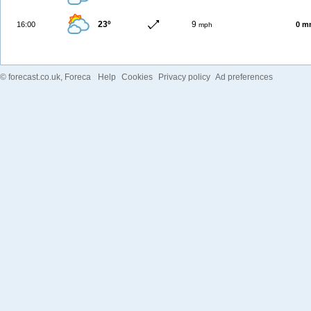
23º
9
16:00
0 m
mph
©
forecast.co.uk
, Foreca
Help
Cookies
Privacy policy
Ad preferences