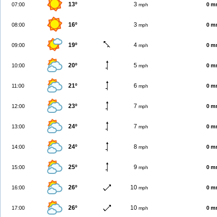
13º
3
07:00
0 m
mph
16º
3
08:00
0 m
mph
19º
4
09:00
0 m
mph
20º
5
10:00
0 m
mph
21º
6
11:00
0 m
mph
23º
7
12:00
0 m
mph
24º
7
13:00
0 m
mph
24º
8
14:00
0 m
mph
25º
9
15:00
0 m
mph
26º
10
16:00
0 m
mph
26º
10
17:00
0 m
mph