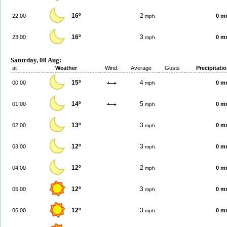
16º
2
22:00
0 m
mph
16º
3
23:00
0 m
mph
Saturday, 08 Aug:
at
Weather
Wind:
Average
Gusts
Precipitati
15º
4
00:00
0 m
mph
14º
5
01:00
0 m
mph
13º
3
02:00
0 m
mph
12º
3
03:00
0 m
mph
12º
2
04:00
0 m
mph
12º
3
05:00
0 m
mph
12º
3
06:00
0 m
mph