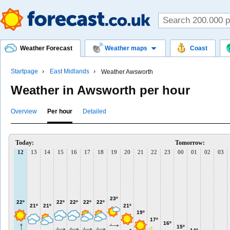
Weather Forecast
Weather maps
Coast
Startpage
East Midlands
Weather Awsworth
Weather in Awsworth per hour
Overview
Per hour
Detailed
Today:
Tomorrow:
12
13
14
15
16
17
18
19
20
21
22
23
00
01
02
03
23º
22º
22º
22º
22º
22º
21º
21º
21º
19º
17º
16º
15º