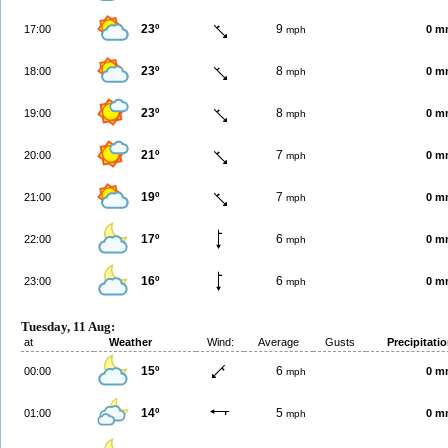
23º
9
17:00
0 m
mph
23º
8
18:00
0 m
mph
23º
8
19:00
0 m
mph
21º
7
20:00
0 m
mph
19º
7
21:00
0 m
mph
17º
6
22:00
0 m
mph
16º
6
23:00
0 m
mph
Tuesday, 11 Aug:
at
Weather
Wind:
Average
Gusts
Precipitati
15º
6
00:00
0 m
mph
14º
5
01:00
0 m
mph