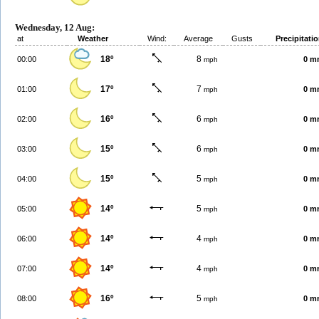
Wednesday, 12 Aug:
at
Weather
Wind:
Average
Gusts
Precipitati
18º
8
00:00
0 m
mph
17º
7
01:00
0 m
mph
16º
6
02:00
0 m
mph
15º
6
03:00
0 m
mph
15º
5
04:00
0 m
mph
14º
5
05:00
0 m
mph
14º
4
06:00
0 m
mph
14º
4
07:00
0 m
mph
16º
5
08:00
0 m
mph