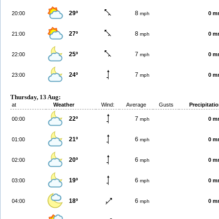
29º
8
20:00
0 m
mph
27º
8
21:00
0 m
mph
25º
7
22:00
0 m
mph
24º
7
23:00
0 m
mph
Thursday, 13 Aug:
at
Weather
Wind:
Average
Gusts
Precipitati
22º
7
00:00
0 m
mph
21º
6
01:00
0 m
mph
20º
6
02:00
0 m
mph
19º
6
03:00
0 m
mph
18º
6
04:00
0 m
mph