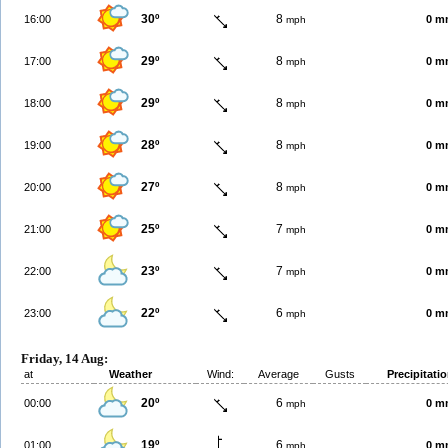
30º
8
16:00
0 m
mph
29º
8
17:00
0 m
mph
29º
8
18:00
0 m
mph
28º
8
19:00
0 m
mph
27º
8
20:00
0 m
mph
25º
7
21:00
0 m
mph
23º
7
22:00
0 m
mph
22º
6
23:00
0 m
mph
Friday, 14 Aug:
at
Weather
Wind:
Average
Gusts
Precipitati
20º
6
00:00
0 m
mph
19º
6
01:00
0 m
mph