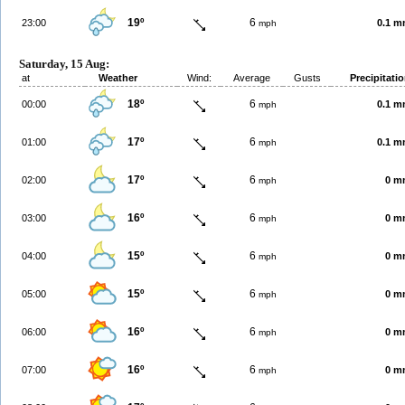
19º
6
23:00
0.1 
mph
Saturday, 15 Aug:
at
Weather
Wind:
Average
Gusts
Precipitati
18º
6
00:00
0.1 
mph
17º
6
01:00
0.1 
mph
17º
6
02:00
0 m
mph
16º
6
03:00
0 m
mph
15º
6
04:00
0 m
mph
15º
6
05:00
0 m
mph
16º
6
06:00
0 m
mph
16º
6
07:00
0 m
mph