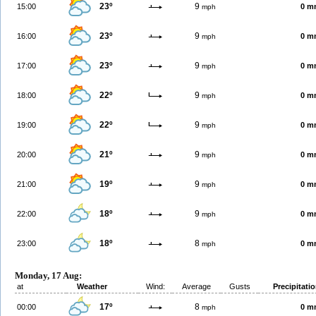
23º
9
15:00
0 m
mph
23º
9
16:00
0 m
mph
23º
9
17:00
0 m
mph
22º
9
18:00
0 m
mph
22º
9
19:00
0 m
mph
21º
9
20:00
0 m
mph
19º
9
21:00
0 m
mph
18º
9
22:00
0 m
mph
18º
8
23:00
0 m
mph
Monday, 17 Aug:
at
Weather
Wind:
Average
Gusts
Precipitati
17º
8
00:00
0 m
mph