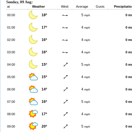
Sunday, 09 Aug:
at
Weather
Wind:
Average
Gusts
Precipitati
18º
5
00:00
0 m
mph
17º
4
01:00
0 m
mph
16º
4
02:00
0 m
mph
16º
4
03:00
0 m
mph
15º
5
04:00
0 m
mph
15º
4
05:00
0 m
mph
14º
4
06:00
0 m
mph
16º
5
07:00
0 m
mph
17º
4
08:00
0 m
mph
20º
5
09:00
0 m
mph