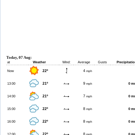
Today, 07 Aug:
at
Weather
Wind:
Average
Gusts
Precipitati
22º
4
Now
mph
21º
9
13:00
0 m
mph
21º
7
14:00
0 m
mph
22º
8
15:00
0 m
mph
22º
8
16:00
0 m
mph
22º
8
17:00
0 m
mph