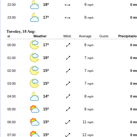
18º
9
22:00
0 m
mph
17º
8
23:00
0 m
mph
Tuesday, 18 Aug:
at
Weather
Wind:
Average
Gusts
Precipitati
17º
8
00:00
0 m
mph
16º
7
01:00
0 m
mph
15º
7
02:00
0 m
mph
15º
7
03:00
0 m
mph
14º
8
04:00
0 m
mph
15º
8
05:00
0 m
mph
15º
11
06:00
0 m
mph
15º
12
07:00
0 m
mph