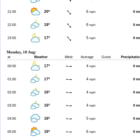
20º
6
21:00
0 m
mph
18º
6
22:00
0 m
mph
17º
5
23:00
0 m
mph
Monday, 10 Aug:
at
Weather
Wind:
Average
Gusts
Precipitati
17º
4
00:00
0 m
mph
17º
4
01:00
0 m
mph
16º
4
02:00
0 m
mph
16º
4
03:00
0 m
mph
16º
5
04:00
0 m
mph
16º
6
05:00
0 m
mph