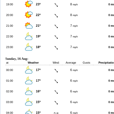
23º
8
19:00
0 m
mph
22º
8
20:00
0 m
mph
21º
7
21:00
0 m
mph
19º
7
22:00
0 m
mph
18º
7
23:00
0 m
mph
Sunday, 16 Aug:
at
Weather
Wind:
Average
Gusts
Precipitati
17º
6
00:00
0 m
mph
17º
6
01:00
0 m
mph
16º
6
02:00
0 m
mph
15º
6
03:00
0 m
mph
15º
6
04:00
0 m
mph