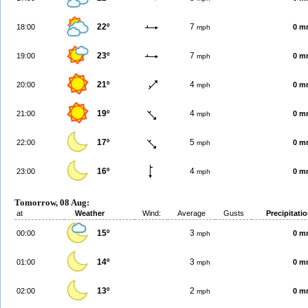
22º
7
18:00
0 m
mph
23º
7
19:00
0 m
mph
21º
4
20:00
0 m
mph
19º
4
21:00
0 m
mph
17º
5
22:00
0 m
mph
16º
4
23:00
0 m
mph
Tomorrow, 08 Aug:
at
Weather
Wind:
Average
Gusts
Precipitati
15º
3
00:00
0 m
mph
14º
3
01:00
0 m
mph
13º
2
02:00
0 m
mph