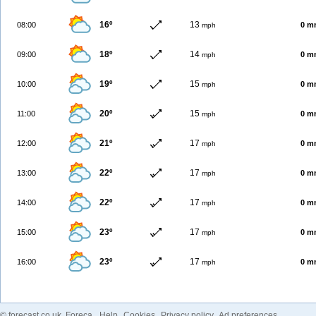
16º
13
08:00
0 m
mph
18º
14
09:00
0 m
mph
19º
15
10:00
0 m
mph
20º
15
11:00
0 m
mph
21º
17
12:00
0 m
mph
22º
17
13:00
0 m
mph
22º
17
14:00
0 m
mph
23º
17
15:00
0 m
mph
23º
17
16:00
0 m
mph
©
forecast.co.uk
, Foreca
Help
Cookies
Privacy policy
Ad preferences