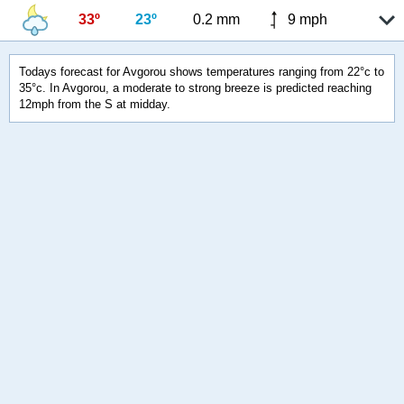
33º
23º
0.2 mm
9 mph
Todays forecast for Avgorou shows temperatures ranging from 22°c to
35°c. In Avgorou, a moderate to strong breeze is predicted reaching
12mph from the S at midday.