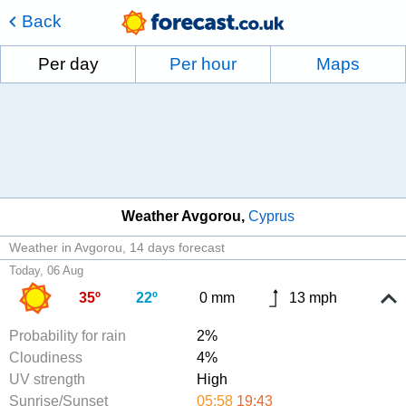
Back
Per day
Per hour
Maps
Weather Avgorou
Cyprus
Weather in Avgorou
14 days forecast
Today, 06 Aug
35º
22º
0 mm
13 mph
Probability for rain
2%
Cloudiness
4%
UV strength
High
Sunrise/Sunset
05:58
19:43