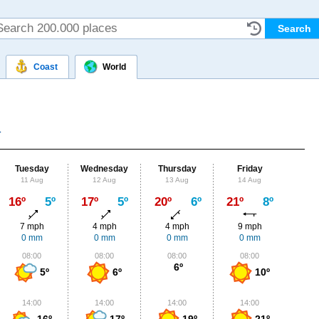
Coast
World
Tuesday
Wednesday
Thursday
Friday
Sat
11 Aug
12 Aug
13 Aug
14 Aug
15
Max
16º
5º
17º
5º
20º
6º
21º
8º
23º
7 mph
4 mph
4 mph
9 mph
9
0 mm
0 mm
0 mm
0 mm
0
08:00
08:00
08:00
08:00
0
6º
5º
6º
10º
14:00
14:00
14:00
14:00
1
16º
17º
19º
21º