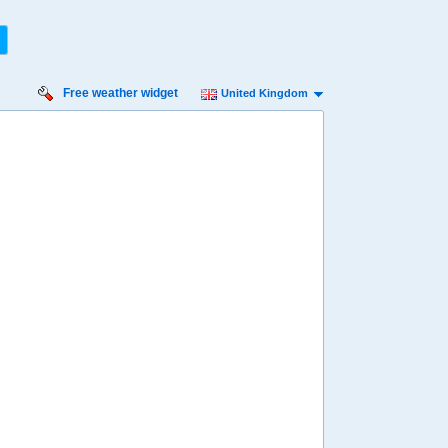
Free weather widget
United Kingdom
urday
Sunday
Monday
Tuesday
Wednesday
 Aug
16 Aug
17 Aug
18 Aug
19 Aug
Min
9º
23º
11º
22º
13º
20º
13º
18º
11º
 mph
11 mph
9 mph
13 mph
13 mph
 mm
0 mm
9.9 mm
8.1 mm
0.9 mm
8:00
08:00
08:00
08:00
08:00
12º
13º
14º
15º
14º
4:00
14:00
14:00
14:00
14:00
22º
22º
21º
19º
18º