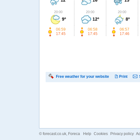
20:00
20:00
20:00
9º
12º
8º
06:59
06:58
06:57
17:45
17:45
17:46
Free weather for your website
Print
©
forecast.co.uk
, Foreca
Help
Cookies
Privacy policy
Ad