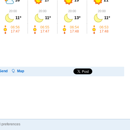
20:00
20:00
20:00
20:00
2
11º
11º
13º
11º
06:56
06:55
06:54
06:53
17:47
17:47
17:48
17:48
Send
Map
 preferences