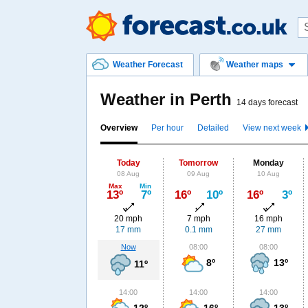
Weather Forecast
Weather maps
Weather in Perth
14 days forecast
Overview
Per hour
Detailed
View next week
Today
Tomorrow
Monday
08 Aug
09 Aug
10 Aug
Max
Min
13º
7º
16º
10º
16º
3º
20 mph
7 mph
16 mph
17 mm
0.1 mm
27 mm
Now
08:00
08:00
8º
13º
11º
14:00
14:00
14:00
12º
16º
13º