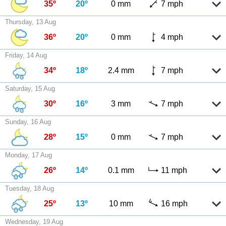
35º
20º
0 mm
7 mph
Thursday, 13 Aug
36º
20º
0 mm
4 mph
Friday, 14 Aug
34º
18º
2.4 mm
7 mph
Saturday, 15 Aug
30º
16º
3 mm
7 mph
Sunday, 16 Aug
28º
15º
0 mm
7 mph
Monday, 17 Aug
26º
14º
0.1 mm
11 mph
Tuesday, 18 Aug
25º
13º
10 mm
16 mph
Wednesday, 19 Aug