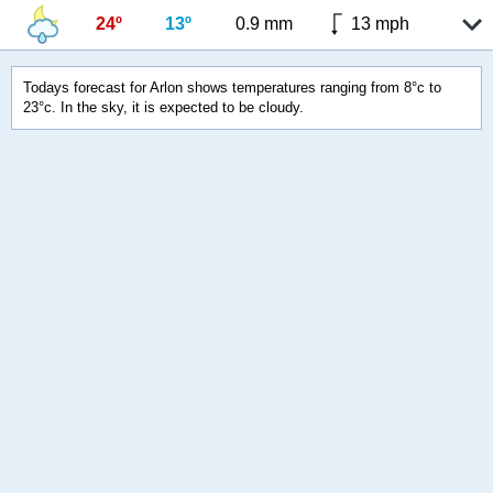
24º
13º
0.9 mm
13 mph
Todays forecast for Arlon shows temperatures ranging from 8°c to
23°c. In the sky, it is expected to be cloudy.