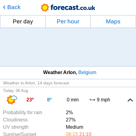
Back
Per day
Per hour
Maps
Weather Arlon
Belgium
Weather in Arlon
14 days forecast
Today, 06 Aug
23º
8º
0 mm
9 mph
Probability for rain
2%
Cloudiness
27%
UV strength
Medium
Sunrise/Sunset
06:15
21:10