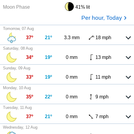
Moon Phase
41% lit
Per hour, Today
Tomorrow, 07 Aug
37º
21º
3.3 mm
18 mph
Saturday, 08 Aug
34º
19º
0 mm
13 mph
Sunday, 09 Aug
33º
19º
0 mm
11 mph
Monday, 10 Aug
35º
22º
0 mm
9 mph
Tuesday, 11 Aug
37º
21º
0 mm
7 mph
Wednesday, 12 Aug