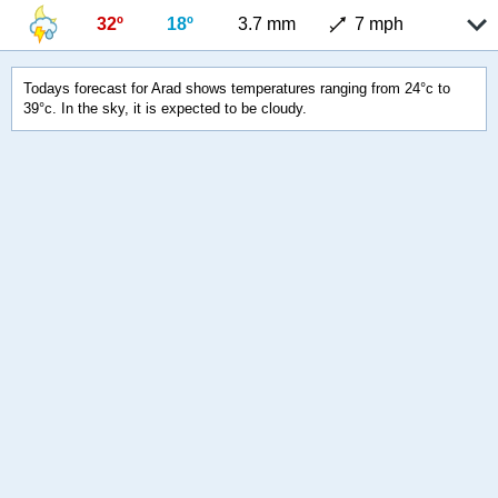
32º
18º
3.7 mm
7 mph
Todays forecast for Arad shows temperatures ranging from 24°c to
39°c. In the sky, it is expected to be cloudy.