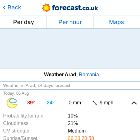
Back
Per day
Per hour
Maps
Weather Arad
Romania
Weather in Arad
14 days forecast
Today, 06 Aug
39º
24º
0 mm
9 mph
Probability for rain
10%
Cloudiness
21%
UV strength
Medium
Sunrise/Sunset
06:23
20:58