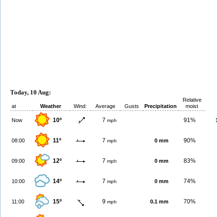
Today, 10 Aug:
Relative
at
Weather
Wind:
Average
Gusts
Precipitation
moist
10º
7
91%
Now
mph
11º
7
90%
08:00
0 mm
mph
12º
7
83%
09:00
0 mm
mph
14º
7
74%
10:00
0 mm
mph
15º
9
70%
11:00
0.1 mm
mph