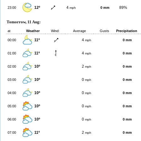
12º
4
89%
23:00
0 mm
mph
Tomorrow, 11 Aug:
at
Weather
Wind:
Average
Gusts
Precipitation
11º
4
00:00
0 mm
mph
11º
4
01:00
0 mm
mph
10º
2
02:00
0 mm
mph
10º
0
03:00
0 mm
mph
10º
0
04:00
0 mm
mph
10º
0
05:00
0 mm
mph
10º
0
06:00
0 mm
mph
11º
2
07:00
0 mm
mph