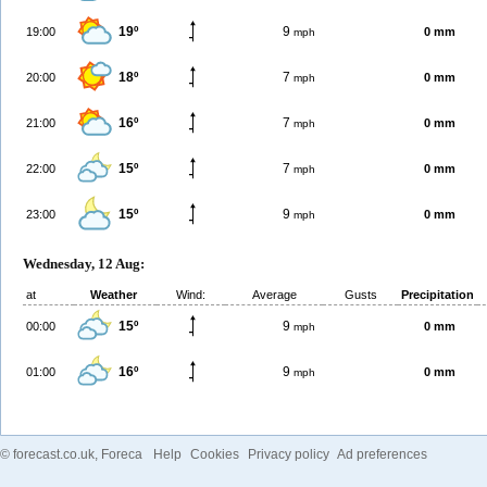
19º
9
19:00
0 mm
mph
18º
7
20:00
0 mm
mph
16º
7
21:00
0 mm
mph
15º
7
22:00
0 mm
mph
15º
9
23:00
0 mm
mph
Wednesday, 12 Aug:
at
Weather
Wind:
Average
Gusts
Precipitation
15º
9
00:00
0 mm
mph
16º
9
01:00
0 mm
mph
©
forecast.co.uk
, Foreca
Help
Cookies
Privacy policy
Ad preferences