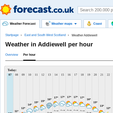
Weather Forecast
Weather maps
Coast
Startpage
East and South West Scotland
Weather Addiewell
Weather in Addiewell per hour
Overview
Per hour
Today:
07
08
09
10
11
12
13
14
15
16
17
18
19
20
21
22
17º
17º
17º
17º
17º
16º
16º
15º
15º
15º
14º
13º
12º
12º
11º