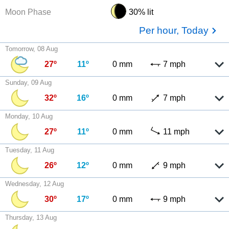
Moon Phase
30% lit
Per hour, Today
Tomorrow, 08 Aug
27º
11º
0 mm
7 mph
Sunday, 09 Aug
32º
16º
0 mm
7 mph
Monday, 10 Aug
27º
11º
0 mm
11 mph
Tuesday, 11 Aug
26º
12º
0 mm
9 mph
Wednesday, 12 Aug
30º
17º
0 mm
9 mph
Thursday, 13 Aug