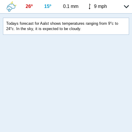
26º
15º
0.1 mm
9 mph
Todays forecast for Aalst shows temperatures ranging from 9°c to
24°c. In the sky, it is expected to be cloudy.