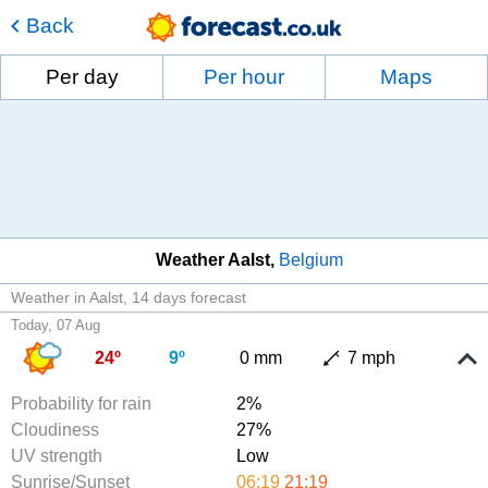
Back
Per day
Per hour
Maps
Weather Aalst
Belgium
Weather in Aalst
14 days forecast
Today, 07 Aug
24º
9º
0 mm
7 mph
Probability for rain
2%
Cloudiness
27%
UV strength
Low
Sunrise/Sunset
06:19
21:19