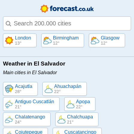
Type 1 or more characters for results.
London
Birmingham
Glasgow
13°
12°
12°
Weather in El Salvador
Main cities in El Salvador
Acajutla
Ahuachapán
28°
22°
Antiguo Cuscatlán
Apopa
21°
22°
Chalatenango
Chalchuapa
24°
21°
Cojutepeque
Cuscatancingo