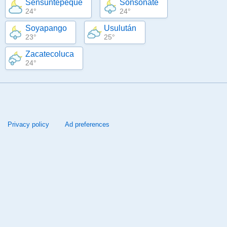
Sensuntepeque
Sonsonate
24°
24°
Soyapango
Usulután
23°
25°
Zacatecoluca
24°
Privacy policy
Ad preferences