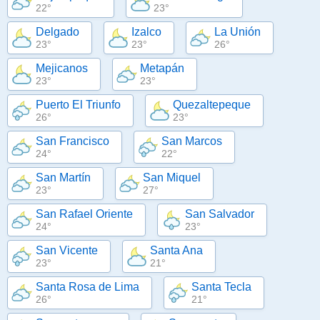
22°
23°
Delgado
Izalco
La Unión
23°
23°
26°
Mejicanos
Metapán
23°
23°
Puerto El Triunfo
Quezaltepeque
26°
23°
San Francisco
San Marcos
24°
22°
San Martín
San Miquel
23°
27°
San Rafael Oriente
San Salvador
24°
23°
San Vicente
Santa Ana
23°
21°
Santa Rosa de Lima
Santa Tecla
26°
21°