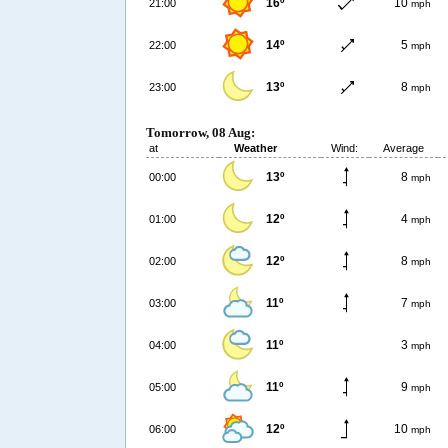
16º
10
21:00
mph
14º
5
22:00
mph
13º
8
23:00
mph
Tomorrow, 08 Aug:
at
Weather
Wind:
Average
13º
8
00:00
mph
12º
4
01:00
mph
12º
8
02:00
mph
11º
7
03:00
mph
11º
3
04:00
mph
11º
9
05:00
mph
12º
10
06:00
mph