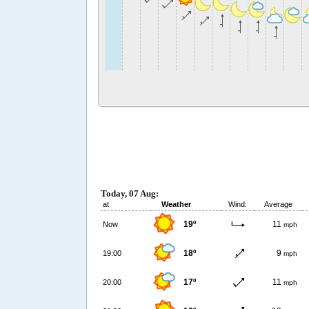
Today, 07 Aug:
at
Weather
Wind:
Average
19º
11
Now
mph
18º
9
19:00
mph
17º
11
20:00
mph