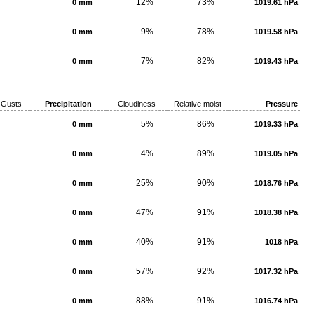
12%
73%
0 mm
1019.61 hPa
9%
78%
0 mm
1019.58 hPa
7%
82%
0 mm
1019.43 hPa
Gusts
Precipitation
Cloudiness
Relative moist
Pressure
5%
86%
0 mm
1019.33 hPa
4%
89%
0 mm
1019.05 hPa
25%
90%
0 mm
1018.76 hPa
47%
91%
0 mm
1018.38 hPa
40%
91%
0 mm
1018 hPa
57%
92%
0 mm
1017.32 hPa
88%
91%
0 mm
1016.74 hPa