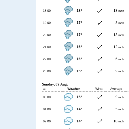
18º
13
18:00
mph
17º
8
19:00
mph
17º
13
20:00
mph
16º
12
21:00
mph
16º
6
22:00
mph
15º
9
23:00
mph
Sunday, 09 Aug:
at
Weather
Wind:
Average
15º
9
00:00
mph
14º
5
01:00
mph
14º
10
02:00
mph