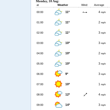
Monday, 10 Aug:
at
Weather
Wind:
Average
11º
4
00:00
mph
11º
2
01:00
mph
11º
3
02:00
mph
10º
3
03:00
mph
10º
2
04:00
mph
10º
3
05:00
mph
9º
3
06:00
mph
10º
1
07:00
mph
12º
4
08:00
mph
14º
3
09:00
mph