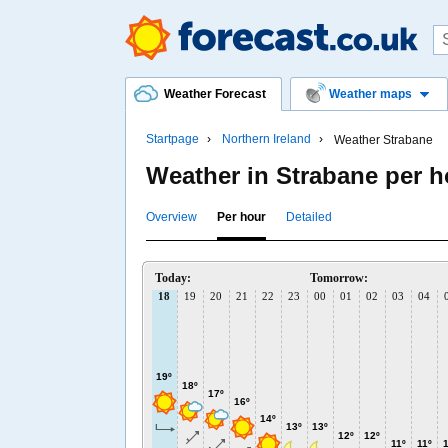
Weather Forecast
Weather maps
Startpage
Northern Ireland
Weather Strabane
Weather in Strabane per h
Overview
Per hour
Detailed
Today:
Tomorrow:
18
19
20
21
22
23
00
01
02
03
04
19º
18º
17º
16º
14º
13º
13º
12º
12º
11º
11º
1