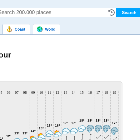
Coast
World
our
05
06
07
08
09
10
11
12
13
14
15
16
17
18
19
20
21
2
18º
18º
18º
18º
17º
17º
17º
17º
16º
16º
16º
16
15º
14º
13º
13º
12º
1º