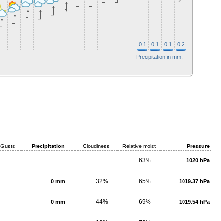
0.1
0.1
0.1
0.2
0.1
0.1
0.
Precipitation in mm.
Gusts
Precipitation
Cloudiness
Relative moist
Pressure
63%
1020 hPa
32%
65%
0 mm
1019.37 hPa
44%
69%
0 mm
1019.54 hPa