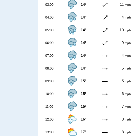
14º
11
03:00
mph
14º
4
04:00
mph
14º
10
05:00
mph
14º
9
06:00
mph
14º
4
07:00
mph
14º
5
08:00
mph
15º
5
09:00
mph
15º
6
10:00
mph
15º
7
11:00
mph
16º
8
12:00
mph
17º
8
13:00
mph