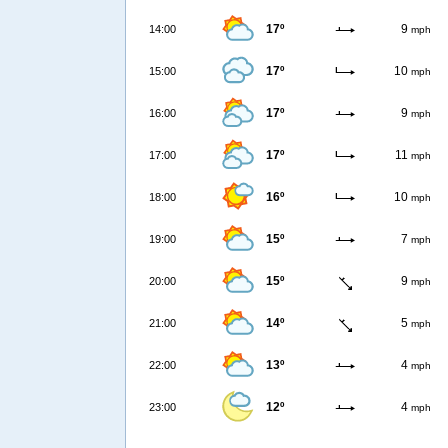
17º
9
14:00
mph
17º
10
15:00
mph
17º
9
16:00
mph
17º
11
17:00
mph
16º
10
18:00
mph
15º
7
19:00
mph
15º
9
20:00
mph
14º
5
21:00
mph
13º
4
22:00
mph
12º
4
23:00
mph