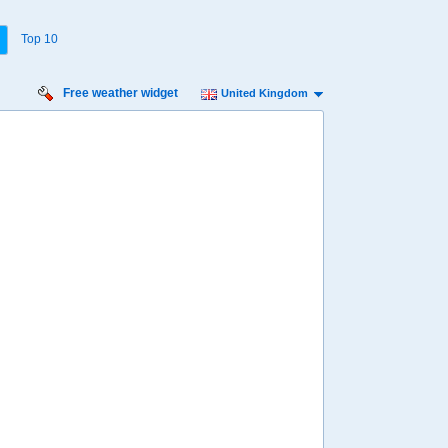
Top 10
Free weather widget
United Kingdom
Sunday:
2
23
00
01
02
03
04
05
06
07
08
09
10
11
12
13
14
15
17º
17º
17º
º
16º
15º
15º
15º
15º
15º
14º
14º
14º
14º
14º
14º
14º
14º