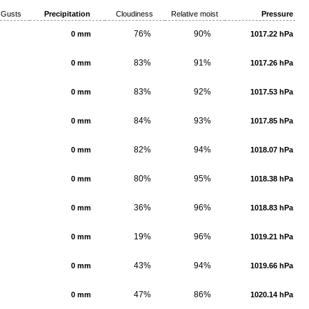
Gusts
Precipitation
Cloudiness
Relative moist
Pressure
76%
90%
0 mm
1017.22 hPa
83%
91%
0 mm
1017.26 hPa
83%
92%
0 mm
1017.53 hPa
84%
93%
0 mm
1017.85 hPa
82%
94%
0 mm
1018.07 hPa
80%
95%
0 mm
1018.38 hPa
36%
96%
0 mm
1018.83 hPa
19%
96%
0 mm
1019.21 hPa
43%
94%
0 mm
1019.66 hPa
47%
86%
0 mm
1020.14 hPa