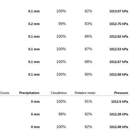
100%
82%
0.1 mm
1013.07 hPa
99%
83%
0.2 mm
1012.75 hPa
100%
86%
0.1 mm
1012.62 hPa
100%
87%
0.1 mm
1012.53 hPa
100%
88%
0.1 mm
1012.67 hPa
100%
90%
0.1 mm
1012.68 hPa
Gusts
Precipitation
Cloudiness
Relative moist
Pressure
100%
91%
0 mm
1012.5 hPa
98%
92%
0 mm
1012.28 hPa
100%
92%
0 mm
1012.08 hPa