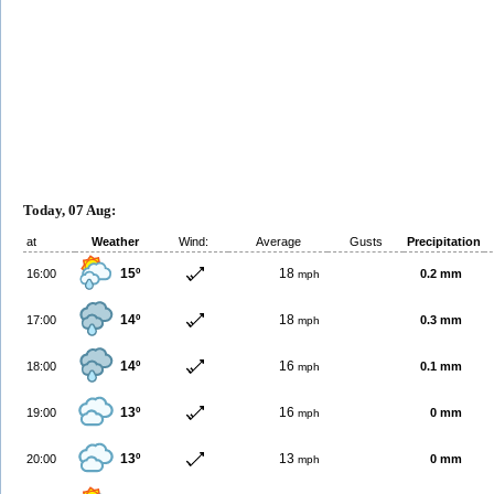
Today, 07 Aug:
at
Weather
Wind:
Average
Gusts
Precipitation
15º
18
16:00
0.2 mm
mph
14º
18
17:00
0.3 mm
mph
14º
16
18:00
0.1 mm
mph
13º
16
19:00
0 mm
mph
13º
13
20:00
0 mm
mph