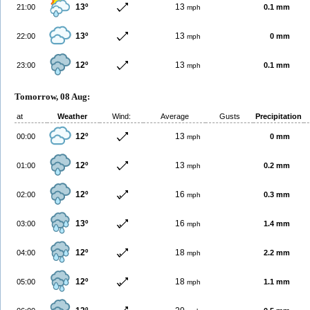
13º
13
21:00
0.1 mm
mph
13º
13
22:00
0 mm
mph
12º
13
23:00
0.1 mm
mph
Tomorrow, 08 Aug:
at
Weather
Wind:
Average
Gusts
Precipitation
12º
13
00:00
0 mm
mph
12º
13
01:00
0.2 mm
mph
12º
16
02:00
0.3 mm
mph
13º
16
03:00
1.4 mm
mph
12º
18
04:00
2.2 mm
mph
12º
18
05:00
1.1 mm
mph