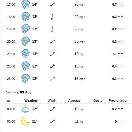
14º
20
17:00
0.7 mm
mph
13º
20
18:00
0.3 mm
mph
13º
20
19:00
0.2 mm
mph
13º
20
20:00
0.3 mm
mph
13º
18
21:00
1.1 mm
mph
12º
16
22:00
0.4 mm
mph
12º
13
23:00
0.1 mm
mph
Sunday, 09 Aug:
at
Weather
Wind:
Average
Gusts
Precipitation
12º
13
00:00
0.2 mm
mph
11º
11
01:00
0 mm
mph