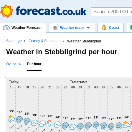
Weather Forecast
Weather maps
Coast
Startpage
Orkney & Shetlands
Weather Stebbligrind
Weather in Stebbligrind per hour
Overview
Per hour
Today:
Tomorrow:
16
17
18
19
20
21
22
23
00
01
02
03
04
05
06
07
15º
14º
14º
13º
13º
13º
13º
13º
13º
12º
12º
12º
12º
12º
12º
12º