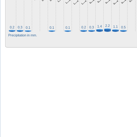
2.2
1.4
1.1
0.2
0.3
0.2
0.3
0.5
0.1
0.1
0.1
Precipitation in mm.