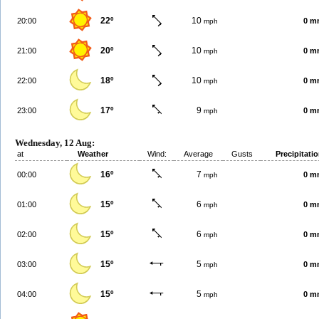
22º
10
20:00
0 m
mph
20º
10
21:00
0 m
mph
18º
10
22:00
0 m
mph
17º
9
23:00
0 m
mph
Wednesday, 12 Aug:
at
Weather
Wind:
Average
Gusts
Precipitati
16º
7
00:00
0 m
mph
15º
6
01:00
0 m
mph
15º
6
02:00
0 m
mph
15º
5
03:00
0 m
mph
15º
5
04:00
0 m
mph