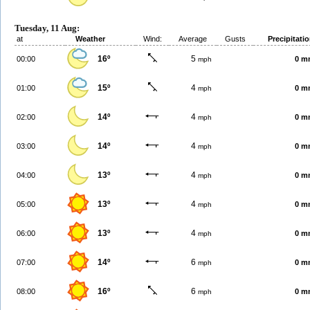
Tuesday, 11 Aug:
at
Weather
Wind:
Average
Gusts
Precipitati
16º
5
00:00
0 m
mph
15º
4
01:00
0 m
mph
14º
4
02:00
0 m
mph
14º
4
03:00
0 m
mph
13º
4
04:00
0 m
mph
13º
4
05:00
0 m
mph
13º
4
06:00
0 m
mph
14º
6
07:00
0 m
mph
16º
6
08:00
0 m
mph