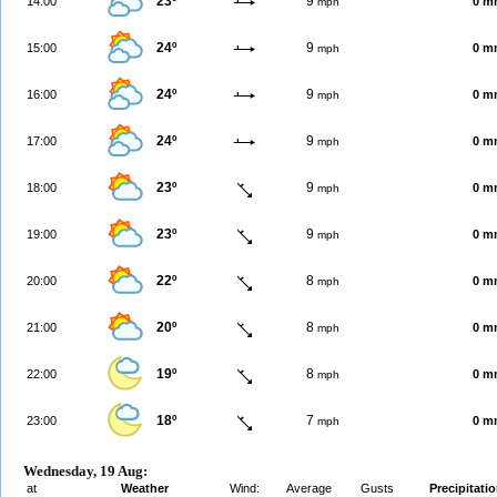
23º
9
14:00
0 m
mph
24º
9
15:00
0 m
mph
24º
9
16:00
0 m
mph
24º
9
17:00
0 m
mph
23º
9
18:00
0 m
mph
23º
9
19:00
0 m
mph
22º
8
20:00
0 m
mph
20º
8
21:00
0 m
mph
19º
8
22:00
0 m
mph
18º
7
23:00
0 m
mph
Wednesday, 19 Aug:
at
Weather
Wind:
Average
Gusts
Precipitati