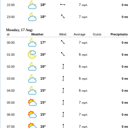
18º
7
22:00
0 m
mph
18º
7
23:00
0 m
mph
Monday, 17 Aug:
at
Weather
Wind:
Average
Gusts
Precipitati
17º
7
00:00
0 m
mph
16º
6
01:00
0 m
mph
16º
6
02:00
0 m
mph
15º
6
03:00
0 m
mph
15º
6
04:00
0 m
mph
15º
7
05:00
0 m
mph
15º
7
06:00
0 m
mph
16º
7
07:00
0 m
mph