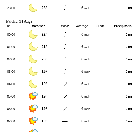
23º
6
23:00
0 m
mph
Friday, 14 Aug:
at
Weather
Wind:
Average
Gusts
Precipitati
22º
6
00:00
0 m
mph
21º
6
01:00
0 m
mph
20º
6
02:00
0 m
mph
19º
6
03:00
0 m
mph
19º
6
04:00
0 m
mph
19º
6
05:00
0 m
mph
19º
6
06:00
0 m
mph
19º
6
07:00
0 m
mph