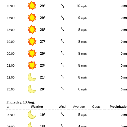
29º
10
16:00
0 m
mph
29º
9
17:00
0 m
mph
28º
8
18:00
0 m
mph
27º
8
19:00
0 m
mph
25º
8
20:00
0 m
mph
23º
8
21:00
0 m
mph
21º
8
22:00
0 m
mph
20º
6
23:00
0 m
mph
Thursday, 13 Aug:
at
Weather
Wind:
Average
Gusts
Precipitati
19º
5
00:00
0 m
mph
18º
4
01:00
0 m
mph