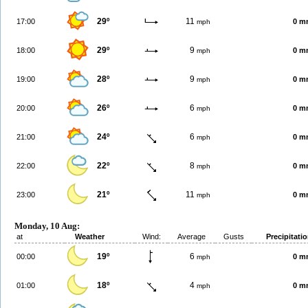
29º
11
17:00
0 m
mph
29º
9
18:00
0 m
mph
28º
9
19:00
0 m
mph
26º
6
20:00
0 m
mph
24º
6
21:00
0 m
mph
22º
8
22:00
0 m
mph
21º
11
23:00
0 m
mph
Monday, 10 Aug:
at
Weather
Wind:
Average
Gusts
Precipitati
19º
6
00:00
0 m
mph
18º
4
01:00
0 m
mph