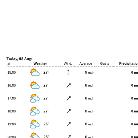
Today, 08 Aug:
at
Weather
Wind:
Average
Gusts
Precipitati
27º
9
15:00
0 m
mph
27º
8
16:00
0 m
mph
27º
8
17:00
0 m
mph
27º
8
18:00
0 m
mph
26º
8
19:00
0 m
mph
25º
6
20:00
0 m
mph