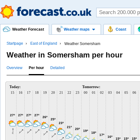
Weather Forecast
Weather maps
Coast
Startpage
East of England
Weather Somersham
Weather in Somersham per hour
Overview
Per hour
Detailed
Today:
Tomorrow:
15
16
17
18
19
20
21
22
23
00
01
02
03
04
05
06
27º
27º
27º
27º
26º
25º
23º
21º
20º
19º
18º
17º
16º
15º
15º
15º