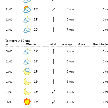
23º
5
21:00
0 m
mph
21º
5
22:00
0 m
mph
20º
7
23:00
0 m
mph
Tomorrow, 09 Aug:
at
Weather
Wind:
Average
Gusts
Precipitati
19º
7
00:00
0 m
mph
18º
6
01:00
0 m
mph
17º
6
02:00
0 m
mph
16º
5
03:00
0 m
mph
15º
4
04:00
0 m
mph
15º
4
05:00
0 m
mph