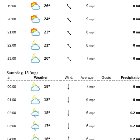
26º
9
19:00
0 m
mph
24º
9
20:00
0 m
mph
23º
8
21:00
0 m
mph
21º
8
22:00
0 m
mph
20º
7
23:00
0 m
mph
Saturday, 15 Aug:
at
Weather
Wind:
Average
Gusts
Precipitati
19º
7
00:00
0 m
mph
18º
6
01:00
0 m
mph
18º
6
02:00
0.2 
mph
17º
6
03:00
0.2 
mph
16º
6
04:00
0.2 
mph