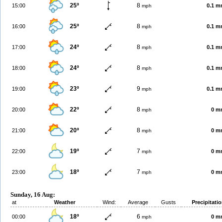
25º
8
15:00
0.1 
mph
25º
8
16:00
0.1 
mph
24º
8
17:00
0.1 
mph
24º
8
18:00
0.1 
mph
23º
9
19:00
0.1 
mph
22º
8
20:00
0 m
mph
20º
8
21:00
0 m
mph
19º
7
22:00
0 m
mph
18º
7
23:00
0 m
mph
Sunday, 16 Aug:
at
Weather
Wind:
Average
Gusts
Precipitati
18º
6
00:00
0 m
mph