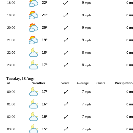
22º
9
18:00
0 m
mph
21º
9
19:00
0 m
mph
20º
9
20:00
0 m
mph
19º
9
21:00
0 m
mph
18º
8
22:00
0 m
mph
17º
8
23:00
0 m
mph
Tuesday, 18 Aug:
at
Weather
Wind:
Average
Gusts
Precipitati
17º
7
00:00
0 m
mph
16º
7
01:00
0 m
mph
16º
7
02:00
0 m
mph
15º
7
03:00
0 m
mph