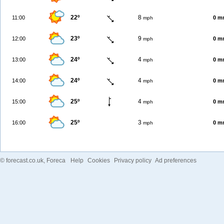
22º
8
11:00
0 m
mph
23º
9
12:00
0 m
mph
24º
4
13:00
0 m
mph
24º
4
14:00
0 m
mph
25º
4
15:00
0 m
mph
25º
3
16:00
0 m
mph
©
forecast.co.uk
, Foreca
Help
Cookies
Privacy policy
Ad preferences