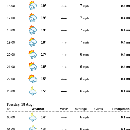
19º
7
16:00
0.4 
mph
19º
7
17:00
0.4 
mph
19º
7
18:00
0.4 
mph
18º
7
19:00
0.4 
mph
17º
6
20:00
0.4 
mph
16º
6
21:00
0.4 
mph
15º
6
22:00
0.1 
mph
15º
6
23:00
0.1 
mph
Tuesday, 18 Aug:
at
Weather
Wind:
Average
Gusts
Precipitati
14º
6
00:00
0.1 
mph
14º
6
01:00
0.1 
mph