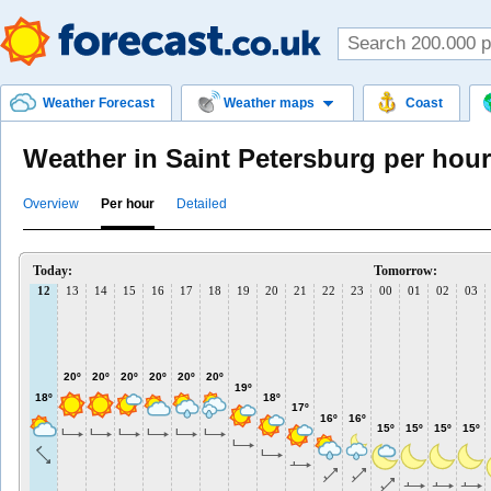
Weather Forecast
Weather maps
Coast
Weather in Saint Petersburg per hour
Overview
Per hour
Detailed
Today:
Tomorrow:
12
13
14
15
16
17
18
19
20
21
22
23
00
01
02
03
20º
20º
20º
20º
20º
20º
19º
18º
18º
17º
16º
16º
15º
15º
15º
15º