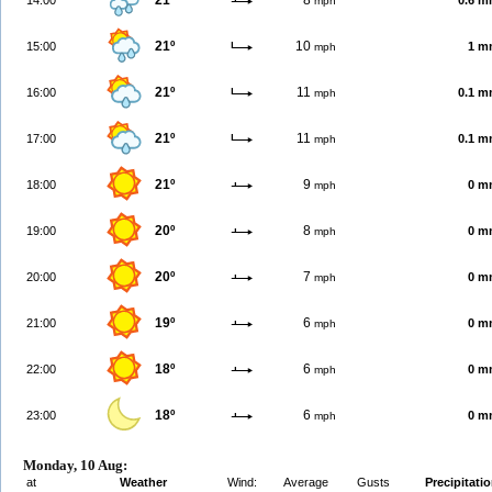
21º
8
14:00
0.6 
mph
21º
10
15:00
1 m
mph
21º
11
16:00
0.1 
mph
21º
11
17:00
0.1 
mph
21º
9
18:00
0 m
mph
20º
8
19:00
0 m
mph
20º
7
20:00
0 m
mph
19º
6
21:00
0 m
mph
18º
6
22:00
0 m
mph
18º
6
23:00
0 m
mph
Monday, 10 Aug:
at
Weather
Wind:
Average
Gusts
Precipitati