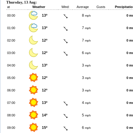
Thursday, 13 Aug:
at
Weather
Wind:
Average
Gusts
Precipitati
13º
8
00:00
0 m
mph
13º
7
01:00
0 m
mph
12º
7
02:00
0 m
mph
12º
6
03:00
0 m
mph
13º
3
04:00
0 m
mph
12º
3
05:00
0 m
mph
12º
3
06:00
0 m
mph
13º
4
07:00
0 m
mph
14º
5
08:00
0 m
mph
15º
6
09:00
0 m
mph