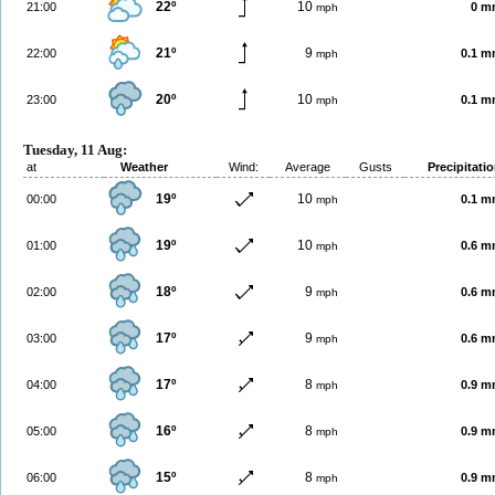
22º
10
21:00
0 m
mph
21º
9
22:00
0.1 
mph
20º
10
23:00
0.1 
mph
Tuesday, 11 Aug:
at
Weather
Wind:
Average
Gusts
Precipitati
19º
10
00:00
0.1 
mph
19º
10
01:00
0.6 
mph
18º
9
02:00
0.6 
mph
17º
9
03:00
0.6 
mph
17º
8
04:00
0.9 
mph
16º
8
05:00
0.9 
mph
15º
8
06:00
0.9 
mph