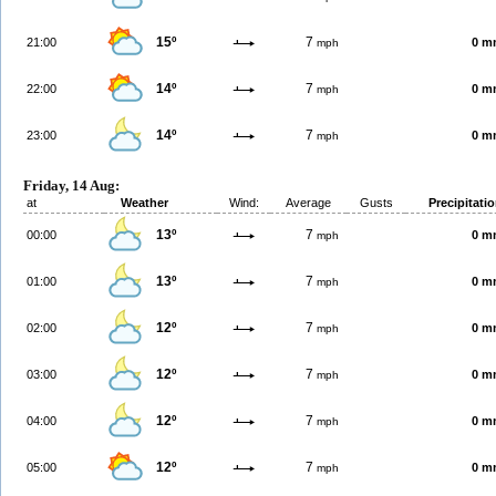
15º
7
21:00
0 m
mph
14º
7
22:00
0 m
mph
14º
7
23:00
0 m
mph
Friday, 14 Aug:
at
Weather
Wind:
Average
Gusts
Precipitati
13º
7
00:00
0 m
mph
13º
7
01:00
0 m
mph
12º
7
02:00
0 m
mph
12º
7
03:00
0 m
mph
12º
7
04:00
0 m
mph
12º
7
05:00
0 m
mph