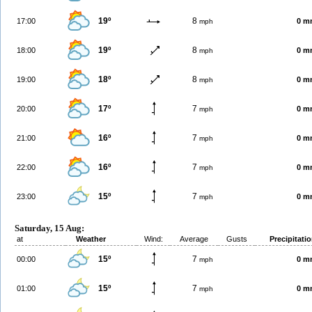
19º
8
17:00
0 m
mph
19º
8
18:00
0 m
mph
18º
8
19:00
0 m
mph
17º
7
20:00
0 m
mph
16º
7
21:00
0 m
mph
16º
7
22:00
0 m
mph
15º
7
23:00
0 m
mph
Saturday, 15 Aug:
at
Weather
Wind:
Average
Gusts
Precipitati
15º
7
00:00
0 m
mph
15º
7
01:00
0 m
mph