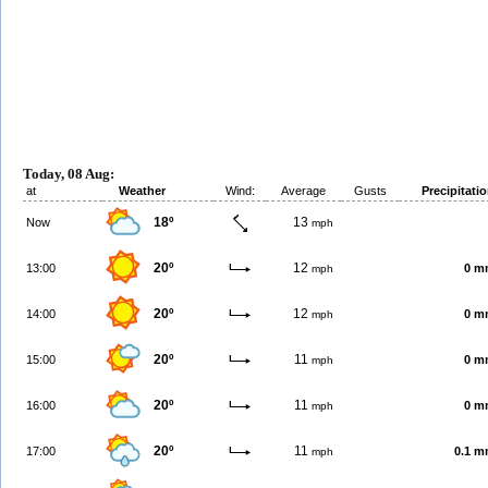
Today, 08 Aug:
at
Weather
Wind:
Average
Gusts
Precipitati
18º
13
Now
mph
20º
12
13:00
0 m
mph
20º
12
14:00
0 m
mph
20º
11
15:00
0 m
mph
20º
11
16:00
0 m
mph
20º
11
17:00
0.1 
mph