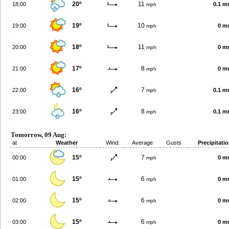
20º
11
18:00
0.1 
mph
19º
10
19:00
0 m
mph
18º
11
20:00
0 m
mph
17º
8
21:00
0 m
mph
16º
7
22:00
0.1 
mph
16º
8
23:00
0.1 
mph
Tomorrow, 09 Aug:
at
Weather
Wind:
Average
Gusts
Precipitati
15º
7
00:00
0 m
mph
15º
6
01:00
0 m
mph
15º
6
02:00
0 m
mph
15º
6
03:00
0 m
mph