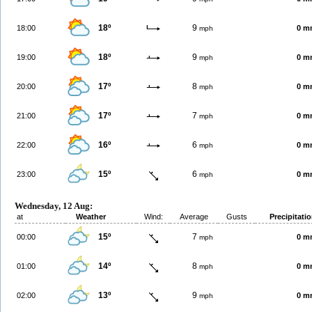
18º
9
18:00
0 m
mph
18º
9
19:00
0 m
mph
17º
8
20:00
0 m
mph
17º
7
21:00
0 m
mph
16º
6
22:00
0 m
mph
15º
6
23:00
0 m
mph
Wednesday, 12 Aug:
at
Weather
Wind:
Average
Gusts
Precipitati
15º
7
00:00
0 m
mph
14º
8
01:00
0 m
mph
13º
9
02:00
0 m
mph