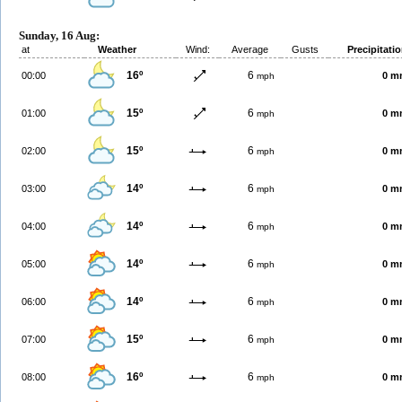
Sunday, 16 Aug:
at
Weather
Wind:
Average
Gusts
Precipitati
16º
6
00:00
0 m
mph
15º
6
01:00
0 m
mph
15º
6
02:00
0 m
mph
14º
6
03:00
0 m
mph
14º
6
04:00
0 m
mph
14º
6
05:00
0 m
mph
14º
6
06:00
0 m
mph
15º
6
07:00
0 m
mph
16º
6
08:00
0 m
mph