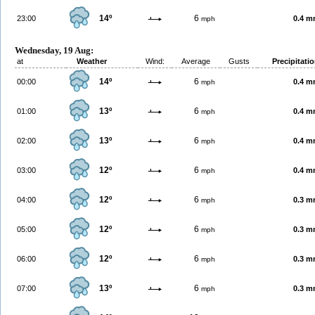
14º
6
23:00
0.4 
mph
Wednesday, 19 Aug:
at
Weather
Wind:
Average
Gusts
Precipitati
14º
6
00:00
0.4 
mph
13º
6
01:00
0.4 
mph
13º
6
02:00
0.4 
mph
12º
6
03:00
0.4 
mph
12º
6
04:00
0.3 
mph
12º
6
05:00
0.3 
mph
12º
6
06:00
0.3 
mph
13º
6
07:00
0.3 
mph