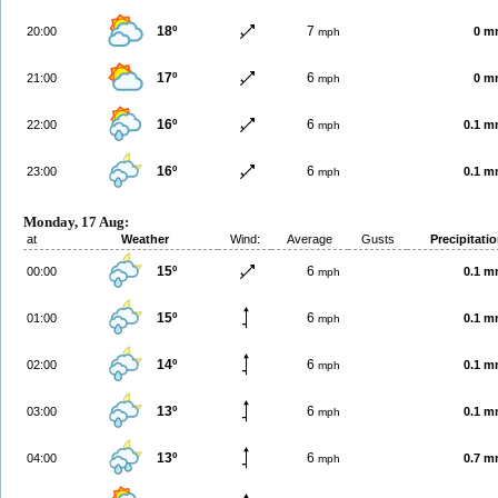
18º
7
20:00
0 m
mph
17º
6
21:00
0 m
mph
16º
6
22:00
0.1 
mph
16º
6
23:00
0.1 
mph
Monday, 17 Aug:
at
Weather
Wind:
Average
Gusts
Precipitati
15º
6
00:00
0.1 
mph
15º
6
01:00
0.1 
mph
14º
6
02:00
0.1 
mph
13º
6
03:00
0.1 
mph
13º
6
04:00
0.7 
mph