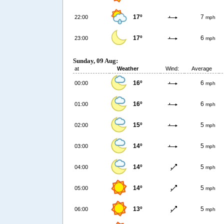
17º
7
22:00
mph
17º
6
23:00
mph
Sunday, 09 Aug:
at
Weather
Wind:
Average
16º
6
00:00
mph
16º
6
01:00
mph
15º
5
02:00
mph
14º
5
03:00
mph
14º
5
04:00
mph
14º
5
05:00
mph
13º
5
06:00
mph