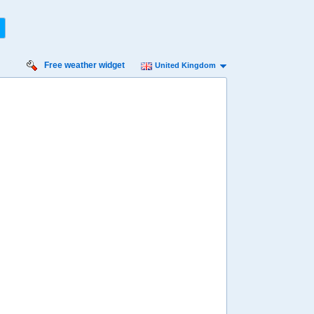
Free weather widget
United Kingdom
4
05
06
07
08
09
10
11
12
13
14
15
16
17
18
19
20
21
21º
21º
20º
20º
19º
19º
19º
19º
19º
19º
18º
18º
17º
16º
15º
º
14º
13º