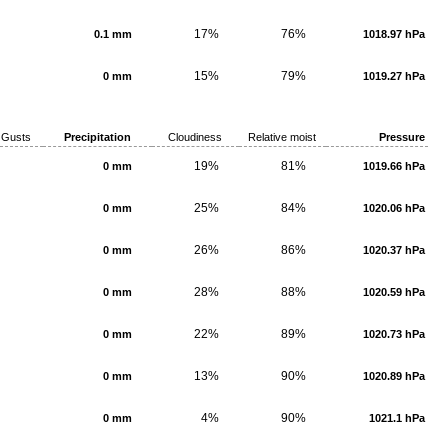
17%
76%
0.1 mm
1018.97 hPa
15%
79%
0 mm
1019.27 hPa
Gusts
Precipitation
Cloudiness
Relative moist
Pressure
19%
81%
0 mm
1019.66 hPa
25%
84%
0 mm
1020.06 hPa
26%
86%
0 mm
1020.37 hPa
28%
88%
0 mm
1020.59 hPa
22%
89%
0 mm
1020.73 hPa
13%
90%
0 mm
1020.89 hPa
4%
90%
0 mm
1021.1 hPa