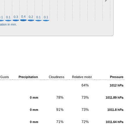
0.4
0.3
0.2
.1
0.1
0.1
0.1
tation in mm.
Gusts
Precipitation
Cloudiness
Relative moist
Pressure
64%
1012 hPa
78%
73%
0 mm
1011.89 hPa
91%
73%
0 mm
1011.8 hPa
71%
72%
0 mm
1011.64 hPa