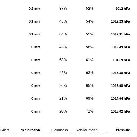
37%
52%
0.2 mm
1012 hPa
43%
54%
0.1 mm
1012.23 hPa
64%
55%
0.1 mm
1012.31 hPa
43%
58%
0 mm
1012.49 hPa
68%
61%
0 mm
1012.9 hPa
42%
63%
0 mm
1013.38 hPa
26%
65%
0 mm
1013.98 hPa
21%
69%
0 mm
1014.64 hPa
20%
72%
0 mm
1015.02 hPa
Gusts
Precipitation
Cloudiness
Relative moist
Pressure