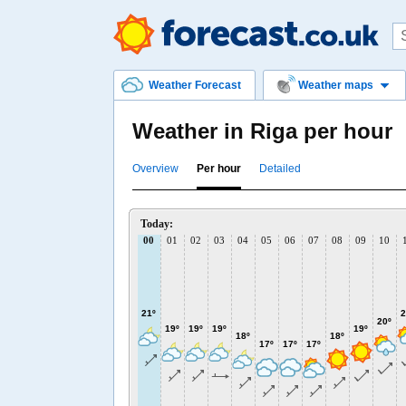
Weather Forecast
Weather maps
Weather in Riga per hour
Overview
Per hour
Detailed
Today:
00
01
02
03
04
05
06
07
08
09
10
21º
2
20º
19º
19º
19º
19º
18º
18º
17º
17º
17º