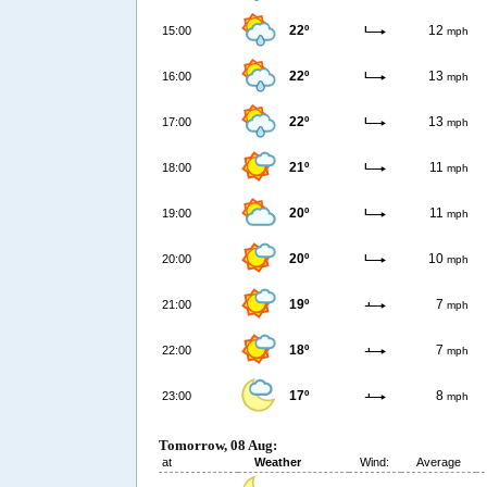
22º
12
15:00
mph
22º
13
16:00
mph
22º
13
17:00
mph
21º
11
18:00
mph
20º
11
19:00
mph
20º
10
20:00
mph
19º
7
21:00
mph
18º
7
22:00
mph
17º
8
23:00
mph
Tomorrow, 08 Aug:
at
Weather
Wind:
Average