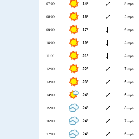
14º
5
07:00
mph
15º
4
08:00
mph
17º
6
09:00
mph
19º
4
10:00
mph
21º
4
11:00
mph
22º
7
12:00
mph
23º
6
13:00
mph
24º
6
14:00
mph
24º
8
15:00
mph
24º
7
16:00
mph
24º
6
17:00
mph