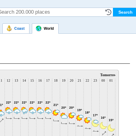
Coast
World
Tomorrow:
11
12
13
14
15
16
17
18
19
20
21
22
23
00
01
02
03
0
22º
22º
22º
22º
22º
22º
1º
21º
20º
20º
19º
18º
17º
16º
15º
15º
14º
14