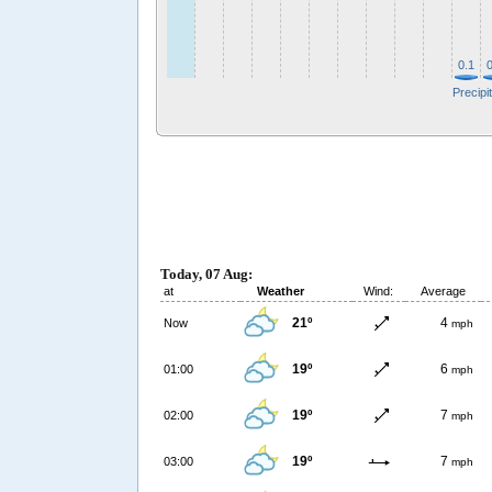
0.1
0
Precipi
Today, 07 Aug:
at
Weather
Wind:
Average
21º
4
Now
mph
19º
6
01:00
mph
19º
7
02:00
mph
19º
7
03:00
mph