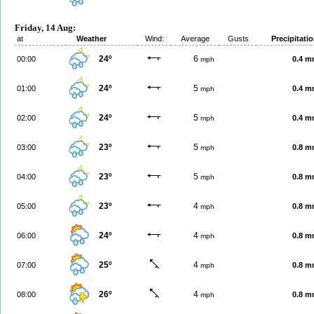
Friday, 14 Aug:
at
Weather
Wind:
Average
Gusts
Precipitati
24º
6
00:00
0.4 
mph
24º
5
01:00
0.4 
mph
24º
5
02:00
0.4 
mph
23º
5
03:00
0.8 
mph
23º
5
04:00
0.8 
mph
23º
4
05:00
0.8 
mph
24º
4
06:00
0.8 
mph
25º
4
07:00
0.8 
mph
26º
4
08:00
0.8 
mph