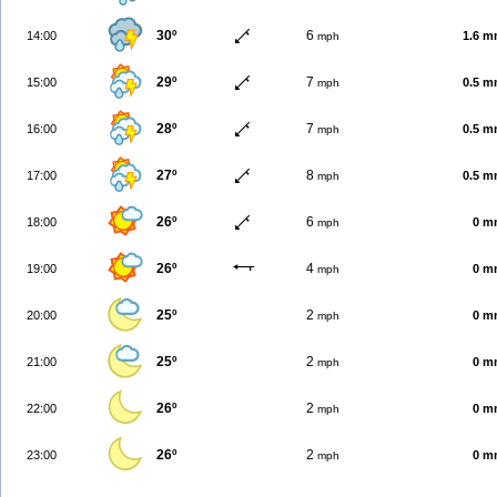
30º
6
14:00
1.6 
mph
29º
7
15:00
0.5 
mph
28º
7
16:00
0.5 
mph
27º
8
17:00
0.5 
mph
26º
6
18:00
0 m
mph
26º
4
19:00
0 m
mph
25º
2
20:00
0 m
mph
25º
2
21:00
0 m
mph
26º
2
22:00
0 m
mph
26º
2
23:00
0 m
mph