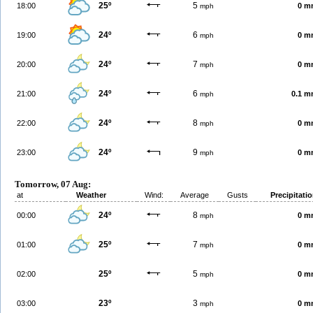
25º
5
18:00
0 m
mph
24º
6
19:00
0 m
mph
24º
7
20:00
0 m
mph
24º
6
21:00
0.1 
mph
24º
8
22:00
0 m
mph
24º
9
23:00
0 m
mph
Tomorrow, 07 Aug:
at
Weather
Wind:
Average
Gusts
Precipitati
24º
8
00:00
0 m
mph
25º
7
01:00
0 m
mph
25º
5
02:00
0 m
mph
23º
3
03:00
0 m
mph