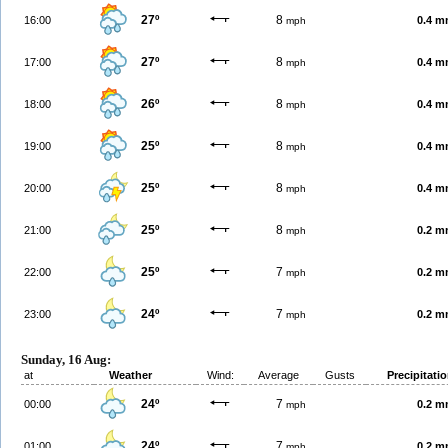
27º
8
16:00
0.4 
mph
27º
8
17:00
0.4 
mph
26º
8
18:00
0.4 
mph
25º
8
19:00
0.4 
mph
25º
8
20:00
0.4 
mph
25º
8
21:00
0.2 
mph
25º
7
22:00
0.2 
mph
24º
7
23:00
0.2 
mph
Sunday, 16 Aug:
at
Weather
Wind:
Average
Gusts
Precipitati
24º
7
00:00
0.2 
mph
24º
7
01:00
0.2 
mph