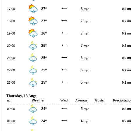
27º
8
17:00
0.2 
mph
27º
7
18:00
0.2 
mph
26º
7
19:00
0.2 
mph
25º
7
20:00
0.2 
mph
25º
6
21:00
0.2 
mph
25º
6
22:00
0.2 
mph
25º
5
23:00
0.2 
mph
Thursday, 13 Aug:
at
Weather
Wind:
Average
Gusts
Precipitati
24º
5
00:00
0.2 
mph
24º
4
01:00
0.2 
mph