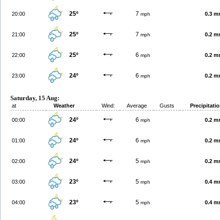
25º
7
20:00
0.3 
mph
25º
7
21:00
0.2 
mph
25º
6
22:00
0.2 
mph
24º
6
23:00
0.2 
mph
Saturday, 15 Aug:
at
Weather
Wind:
Average
Gusts
Precipitati
24º
6
00:00
0.2 
mph
24º
6
01:00
0.2 
mph
24º
5
02:00
0.2 
mph
23º
5
03:00
0.4 
mph
23º
5
04:00
0.4 
mph