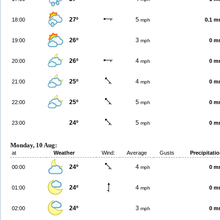
27º
5
18:00
0.1 
mph
26º
3
19:00
0 m
mph
26º
4
20:00
0 m
mph
25º
4
21:00
0 m
mph
25º
5
22:00
0 m
mph
24º
5
23:00
0 m
mph
Monday, 10 Aug:
at
Weather
Wind:
Average
Gusts
Precipitati
24º
4
00:00
0 m
mph
24º
4
01:00
0 m
mph
24º
3
02:00
0 m
mph