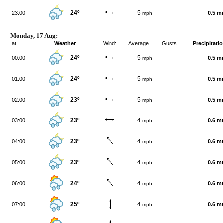
24º
5
23:00
0.5 
mph
Monday, 17 Aug:
at
Weather
Wind:
Average
Gusts
Precipitati
24º
5
00:00
0.5 
mph
24º
5
01:00
0.5 
mph
23º
5
02:00
0.5 
mph
23º
4
03:00
0.6 
mph
23º
4
04:00
0.6 
mph
23º
4
05:00
0.6 
mph
24º
4
06:00
0.6 
mph
25º
4
07:00
0.6 
mph