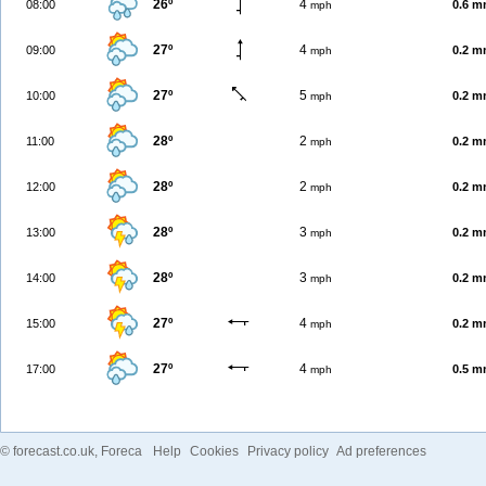
26º
4
08:00
0.6 
mph
27º
4
09:00
0.2 
mph
27º
5
10:00
0.2 
mph
28º
2
11:00
0.2 
mph
28º
2
12:00
0.2 
mph
28º
3
13:00
0.2 
mph
28º
3
14:00
0.2 
mph
27º
4
15:00
0.2 
mph
27º
4
17:00
0.5 
mph
©
forecast.co.uk
, Foreca
Help
Cookies
Privacy policy
Ad preferences