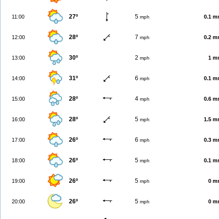
27º
5
11:00
0.1 
mph
28º
7
12:00
0.2 
mph
30º
2
13:00
1 m
mph
31º
6
14:00
0.1 
mph
28º
4
15:00
0.6 
mph
28º
5
16:00
1.5 
mph
26º
6
17:00
0.3 
mph
26º
5
18:00
0.1 
mph
26º
5
19:00
0 m
mph
26º
5
20:00
0 m
mph