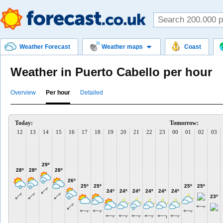
Weather Forecast
Weather maps
Coast
Weather in Puerto Cabello per hour
Overview
Per hour
Detailed
Today:
Tomorrow:
12
13
14
15
16
17
18
19
20
21
22
23
00
01
02
03
29º
28º
28º
28º
26º
25º
25º
25º
25º
24º
24º
24º
24º
24º
24º
23º