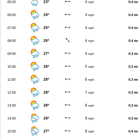
23º
4
05:00
0.4 
mph
24º
4
06:00
0.4 
mph
25º
4
07:00
0.4 
mph
26º
4
08:00
0.4 
mph
27º
4
09:00
0.3 
mph
28º
5
10:00
0.3 
mph
28º
6
11:00
0.3 
mph
28º
7
12:00
0.3 
mph
28º
8
13:00
0.3 
mph
28º
9
14:00
0.3 
mph
27º
8
15:00
0.4 
mph