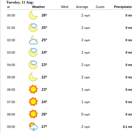
Tuesday, 11 Aug:
at
Weather
Wind:
Average
Gusts
Precipitati
26º
2
00:00
0 m
mph
25º
2
01:00
0 m
mph
25º
2
02:00
0 m
mph
24º
2
03:00
0 m
mph
23º
2
04:00
0 m
mph
22º
2
05:00
0 m
mph
23º
1
06:00
0 m
mph
24º
1
07:00
0 m
mph
26º
0
08:00
0 m
mph
27º
2
09:00
0.1 
mph