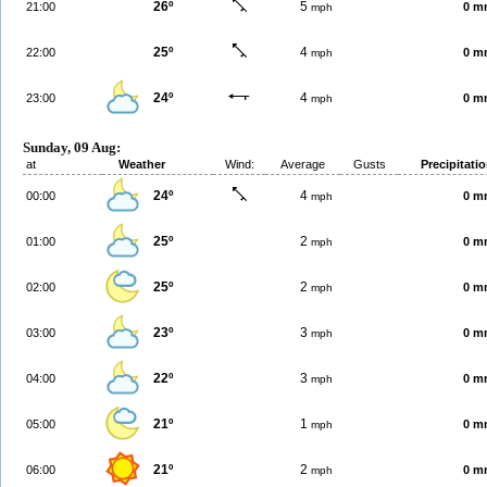
26º
5
21:00
0 m
mph
25º
4
22:00
0 m
mph
24º
4
23:00
0 m
mph
Sunday, 09 Aug:
at
Weather
Wind:
Average
Gusts
Precipitati
24º
4
00:00
0 m
mph
25º
2
01:00
0 m
mph
25º
2
02:00
0 m
mph
23º
3
03:00
0 m
mph
22º
3
04:00
0 m
mph
21º
1
05:00
0 m
mph
21º
2
06:00
0 m
mph