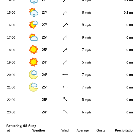
27º
6
14:00
0.1 
mph
27º
8
15:00
0.1 
mph
27º
9
16:00
0 m
mph
25º
9
17:00
0 m
mph
25º
7
18:00
0 m
mph
24º
5
19:00
0 m
mph
24º
7
20:00
0 m
mph
25º
7
21:00
0 m
mph
25º
5
22:00
0 m
mph
24º
6
23:00
0 m
mph
Saturday, 08 Aug:
at
Weather
Wind:
Average
Gusts
Precipitati