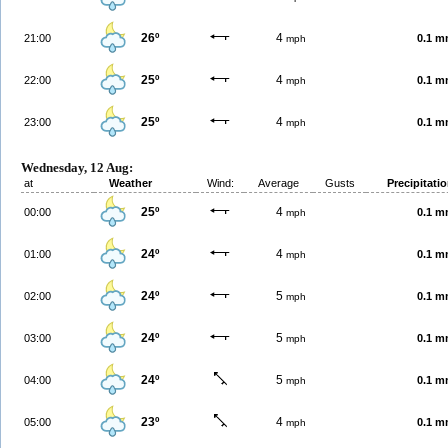
26º
4
21:00
0.1 
mph
25º
4
22:00
0.1 
mph
25º
4
23:00
0.1 
mph
Wednesday, 12 Aug:
at
Weather
Wind:
Average
Gusts
Precipitati
25º
4
00:00
0.1 
mph
24º
4
01:00
0.1 
mph
24º
5
02:00
0.1 
mph
24º
5
03:00
0.1 
mph
24º
5
04:00
0.1 
mph
23º
4
05:00
0.1 
mph