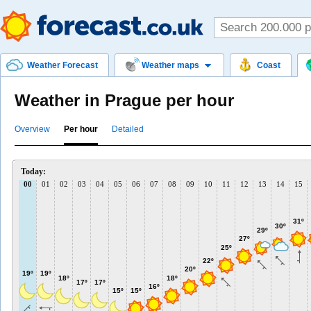
Weather Forecast
Weather maps
Coast
Weather in Prague per hour
Overview
Per hour
Detailed
Today:
00
01
02
03
04
05
06
07
08
09
10
11
12
13
14
15
31º
30º
29º
27º
25º
22º
20º
19º
19º
18º
18º
17º
17º
16º
15º
15º