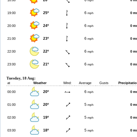
26º
6
18:00
0 m
mph
25º
6
19:00
0 m
mph
24º
6
20:00
0 m
mph
23º
6
21:00
0 m
mph
22º
6
22:00
0 m
mph
21º
6
23:00
0 m
mph
Tuesday, 18 Aug:
at
Weather
Wind:
Average
Gusts
Precipitati
20º
6
00:00
0 m
mph
20º
5
01:00
0 m
mph
19º
5
02:00
0 m
mph
18º
5
03:00
0 m
mph