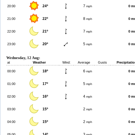
24º
7
20:00
0 m
mph
22º
8
21:00
0 m
mph
21º
7
22:00
0 m
mph
20º
5
23:00
0 m
mph
Wednesday, 12 Aug:
at
Weather
Wind:
Average
Gusts
Precipitati
18º
6
00:00
0 m
mph
17º
5
01:00
0 m
mph
16º
4
02:00
0 m
mph
15º
2
03:00
0 m
mph
15º
2
04:00
0 m
mph
14º
3
05:00
0 m
mph