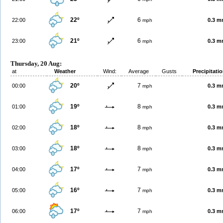
22º
6
22:00
0.3 
mph
21º
6
23:00
0.3 
mph
Thursday, 20 Aug:
at
Weather
Wind:
Average
Gusts
Precipitati
20º
7
00:00
0.3 
mph
19º
8
01:00
0.3 
mph
18º
8
02:00
0.3 
mph
18º
8
03:00
0.3 
mph
17º
7
04:00
0.3 
mph
16º
7
05:00
0.3 
mph
17º
7
06:00
0.3 
mph