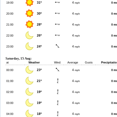
31º
4
19:00
0 m
mph
30º
4
20:00
0 m
mph
28º
4
21:00
0 m
mph
26º
4
22:00
0 m
mph
24º
4
23:00
0 m
mph
Saturday, 15 Aug:
at
Weather
Wind:
Average
Gusts
Precipitati
23º
4
00:00
0 m
mph
21º
4
01:00
0 m
mph
19º
4
02:00
0 m
mph
19º
4
03:00
0 m
mph
18º
4
04:00
0 m
mph