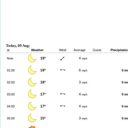
Today, 09 Aug:
at
Weather
Wind:
Average
Gusts
Precipitati
19º
4
Now
mph
19º
6
01:00
0 m
mph
18º
3
02:00
0 m
mph
17º
4
03:00
0 m
mph
17º
4
04:00
0 m
mph
15º
3
05:00
0 m
mph