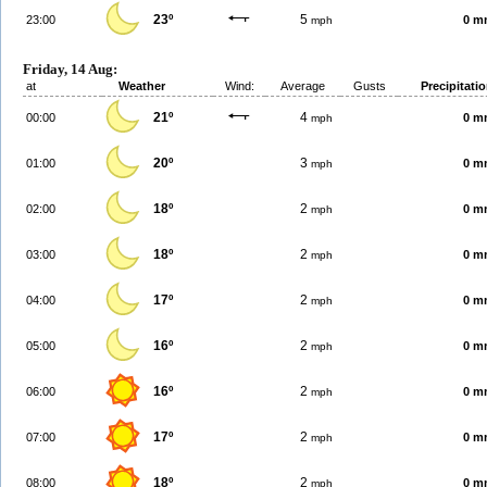
23º
5
23:00
0 m
mph
Friday, 14 Aug:
at
Weather
Wind:
Average
Gusts
Precipitati
21º
4
00:00
0 m
mph
20º
3
01:00
0 m
mph
18º
2
02:00
0 m
mph
18º
2
03:00
0 m
mph
17º
2
04:00
0 m
mph
16º
2
05:00
0 m
mph
16º
2
06:00
0 m
mph
17º
2
07:00
0 m
mph
18º
2
08:00
0 m
mph