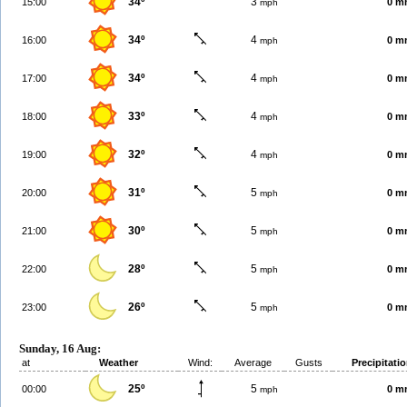
34º
3
15:00
0 m
mph
34º
4
16:00
0 m
mph
34º
4
17:00
0 m
mph
33º
4
18:00
0 m
mph
32º
4
19:00
0 m
mph
31º
5
20:00
0 m
mph
30º
5
21:00
0 m
mph
28º
5
22:00
0 m
mph
26º
5
23:00
0 m
mph
Sunday, 16 Aug:
at
Weather
Wind:
Average
Gusts
Precipitati
25º
5
00:00
0 m
mph