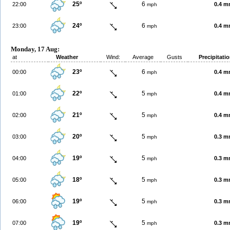
25º
6
22:00
0.4 
mph
24º
6
23:00
0.4 
mph
Monday, 17 Aug:
at
Weather
Wind:
Average
Gusts
Precipitati
23º
6
00:00
0.4 
mph
22º
5
01:00
0.4 
mph
21º
5
02:00
0.4 
mph
20º
5
03:00
0.3 
mph
19º
5
04:00
0.3 
mph
18º
5
05:00
0.3 
mph
19º
5
06:00
0.3 
mph
19º
5
07:00
0.3 
mph