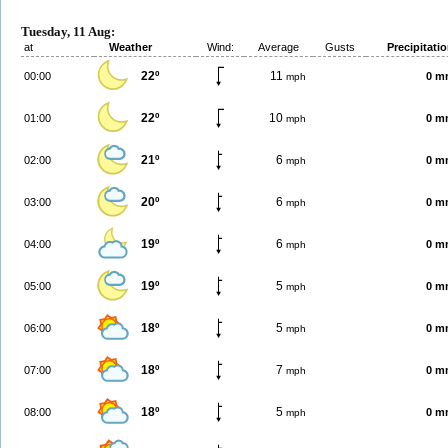
Tuesday, 11 Aug:
at
Weather
Wind:
Average
Gusts
Precipitati
22º
11
00:00
0 m
mph
22º
10
01:00
0 m
mph
21º
6
02:00
0 m
mph
20º
6
03:00
0 m
mph
19º
6
04:00
0 m
mph
19º
5
05:00
0 m
mph
18º
5
06:00
0 m
mph
18º
7
07:00
0 m
mph
18º
5
08:00
0 m
mph