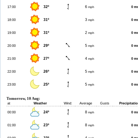
32º
6
17:00
0 m
mph
31º
3
18:00
0 m
mph
31º
2
19:00
0 m
mph
29º
5
20:00
0 m
mph
27º
4
21:00
0 m
mph
26º
5
22:00
0 m
mph
25º
5
23:00
0 m
mph
Tomorrow, 10 Aug:
at
Weather
Wind:
Average
Gusts
Precipitati
24º
8
00:00
0 m
mph
23º
8
01:00
0 m
mph