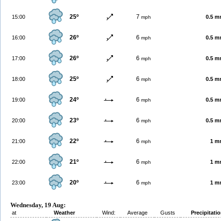
25º
7
15:00
0.5 
mph
26º
6
16:00
0.5 
mph
26º
6
17:00
0.5 
mph
25º
6
18:00
0.5 
mph
24º
6
19:00
0.5 
mph
23º
6
20:00
0.5 
mph
22º
6
21:00
1 m
mph
21º
6
22:00
1 m
mph
20º
6
23:00
1 m
mph
Wednesday, 19 Aug:
at
Weather
Wind:
Average
Gusts
Precipitati