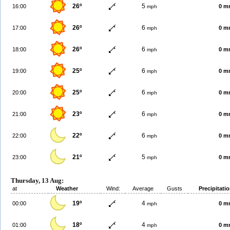
26º
5
16:00
0 m
mph
26º
6
17:00
0 m
mph
26º
6
18:00
0 m
mph
25º
6
19:00
0 m
mph
25º
6
20:00
0 m
mph
23º
6
21:00
0 m
mph
22º
6
22:00
0 m
mph
21º
5
23:00
0 m
mph
Thursday, 13 Aug:
at
Weather
Wind:
Average
Gusts
Precipitati
19º
4
00:00
0 m
mph
18º
4
01:00
0 m
mph