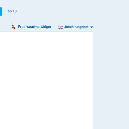
Top 10
Free weather widget
United Kingdom
Monday:
4
15
16
17
18
19
20
21
22
23
00
01
º
13º
13º
12º
12º
12º
12º
11º
11º
11º
11º
11º