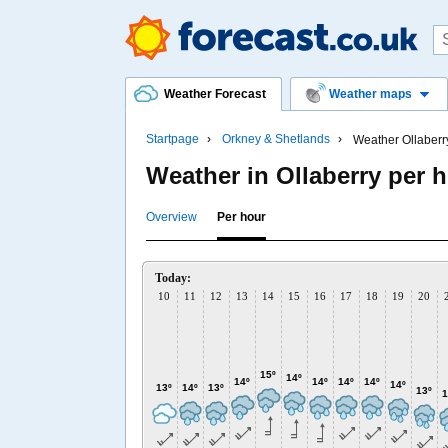
Weather Forecast
Weather maps
Startpage
Orkney & Shetlands
Weather Ollaberr
Weather in Ollaberry per 
Overview
Per hour
Today:
10
11
12
13
14
15
16
17
18
19
20
15º
14º
14º
14º
14º
14º
14º
13º
14º
13º
13º
1