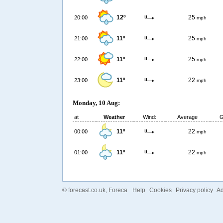
12º
25
20:00
mph
11º
25
21:00
mph
11º
25
22:00
mph
11º
22
23:00
mph
Monday, 10 Aug:
at
Weather
Wind:
Average
G
11º
22
00:00
mph
11º
22
01:00
mph
©
forecast.co.uk
, Foreca
Help
Cookies
Privacy policy
Ad