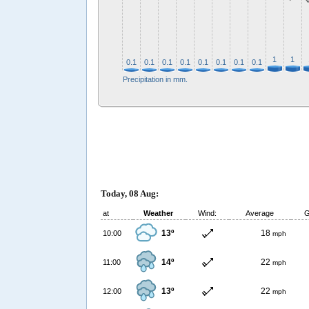
1
1
0.1
0.1
0.1
0.1
0.1
0.1
0.1
0.1
Precipitation in mm.
Today, 08 Aug:
at
Weather
Wind:
Average
G
13º
18
10:00
mph
14º
22
11:00
mph
13º
22
12:00
mph