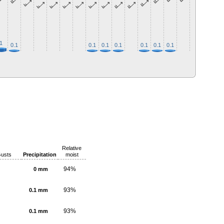
1
0.1
0.1
0.1
0.1
0.1
0.1
0.1
0.1
0.1
0.
Relative
usts
Precipitation
moist
94%
0 mm
93%
0.1 mm
93%
0.1 mm