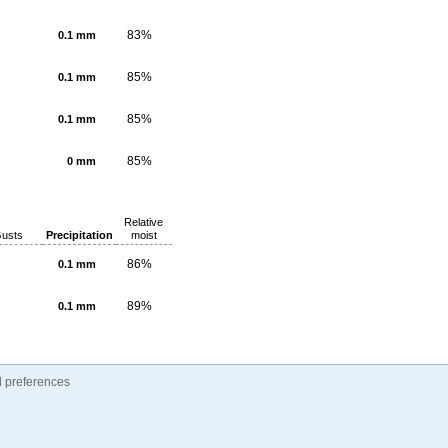
83%
0.1 mm
85%
0.1 mm
85%
0.1 mm
85%
0 mm
Relative
usts
Precipitation
moist
86%
0.1 mm
89%
0.1 mm
 preferences