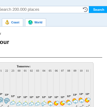
Coast
World
y
hour
Tomorrow:
21
22
23
00
01
02
03
04
05
06
07
08
09
10
11
12
13
1
3º
13º
13º
13º
13º
13
13º
13º
12º
12º
12º
12º
12º
12º
12º
12º
12º
12º