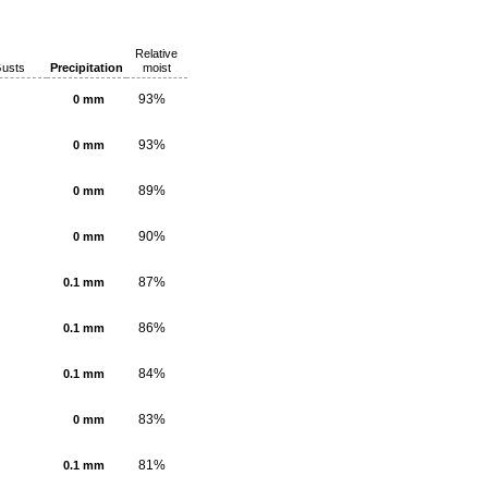
Relative
usts
Precipitation
moist
93%
0 mm
93%
0 mm
89%
0 mm
90%
0 mm
87%
0.1 mm
86%
0.1 mm
84%
0.1 mm
83%
0 mm
81%
0.1 mm