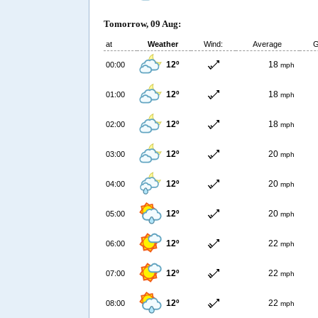
Tomorrow, 09 Aug:
at
Weather
Wind:
Average
G
12º
18
00:00
mph
12º
18
01:00
mph
12º
18
02:00
mph
12º
20
03:00
mph
12º
20
04:00
mph
12º
20
05:00
mph
12º
22
06:00
mph
12º
22
07:00
mph
12º
22
08:00
mph