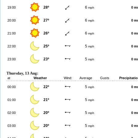
28º
6
19:00
0 m
mph
27º
6
20:00
0 m
mph
26º
6
21:00
0 m
mph
25º
5
22:00
0 m
mph
23º
5
23:00
0 m
mph
Thursday, 13 Aug:
at
Weather
Wind:
Average
Gusts
Precipitati
22º
5
00:00
0 m
mph
21º
5
01:00
0 m
mph
20º
5
02:00
0 m
mph
20º
5
03:00
0 m
mph