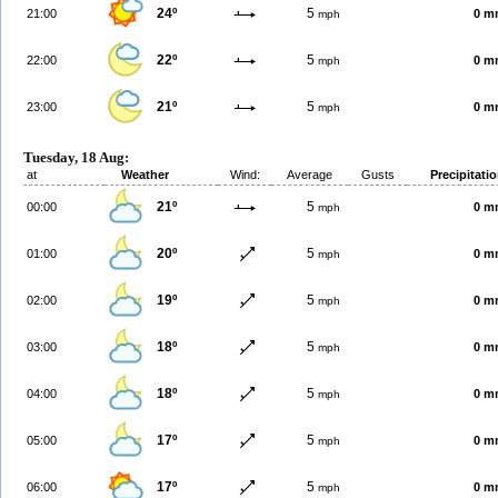
24º
5
21:00
0 m
mph
22º
5
22:00
0 m
mph
21º
5
23:00
0 m
mph
Tuesday, 18 Aug:
at
Weather
Wind:
Average
Gusts
Precipitati
21º
5
00:00
0 m
mph
20º
5
01:00
0 m
mph
19º
5
02:00
0 m
mph
18º
5
03:00
0 m
mph
18º
5
04:00
0 m
mph
17º
5
05:00
0 m
mph
17º
5
06:00
0 m
mph