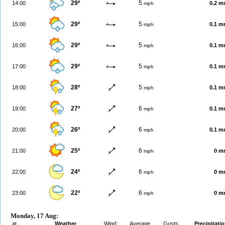
29º
5
14:00
0.2 
mph
29º
5
15:00
0.1 
mph
29º
5
16:00
0.1 
mph
29º
5
17:00
0.1 
mph
28º
5
18:00
0.1 
mph
27º
6
19:00
0.1 
mph
26º
6
20:00
0.1 
mph
25º
6
21:00
0 m
mph
24º
6
22:00
0 m
mph
22º
6
23:00
0 m
mph
Monday, 17 Aug:
at
Weather
Wind:
Average
Gusts
Precipitati