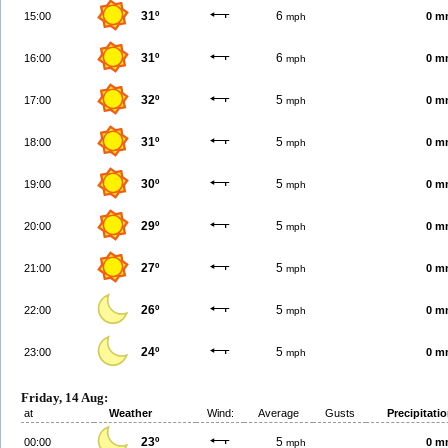
31º
6
15:00
0 m
mph
31º
6
16:00
0 m
mph
32º
5
17:00
0 m
mph
31º
5
18:00
0 m
mph
30º
5
19:00
0 m
mph
29º
5
20:00
0 m
mph
27º
5
21:00
0 m
mph
26º
5
22:00
0 m
mph
24º
5
23:00
0 m
mph
Friday, 14 Aug:
at
Weather
Wind:
Average
Gusts
Precipitati
23º
5
00:00
0 m
mph