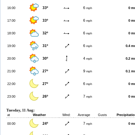
33º
6
16:00
0 m
mph
33º
6
17:00
0 m
mph
32º
6
18:00
0 m
mph
31º
6
19:00
0.4 
mph
30º
4
20:00
0.2 
mph
27º
9
21:00
0.1 
mph
27º
6
22:00
0 m
mph
26º
7
23:00
0 m
mph
Tuesday, 11 Aug:
at
Weather
Wind:
Average
Gusts
Precipitati
24º
7
00:00
0 m
mph