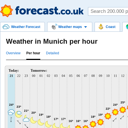
Weather Forecast
Weather maps
Coast
Weather in Munich per hour
Overview
Per hour
Detailed
Today:
Tomorrow:
21
22
23
00
01
02
03
04
05
06
07
08
09
10
11
12
25º
24º
24º
23º
22º
21º
20º
19º
19º
18º
18º
17º
17º
16º
16º
16º