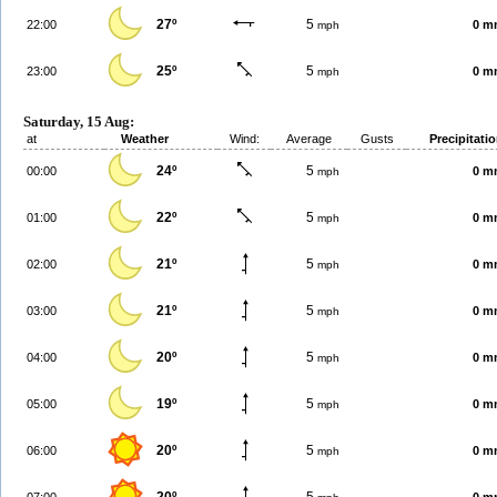
27º
5
22:00
0 m
mph
25º
5
23:00
0 m
mph
Saturday, 15 Aug:
at
Weather
Wind:
Average
Gusts
Precipitati
24º
5
00:00
0 m
mph
22º
5
01:00
0 m
mph
21º
5
02:00
0 m
mph
21º
5
03:00
0 m
mph
20º
5
04:00
0 m
mph
19º
5
05:00
0 m
mph
20º
5
06:00
0 m
mph