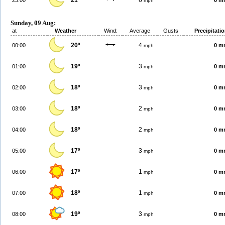
21º
6
23:00
0 m
mph
Sunday, 09 Aug:
at
Weather
Wind:
Average
Gusts
Precipitati
20º
4
00:00
0 m
mph
19º
3
01:00
0 m
mph
18º
3
02:00
0 m
mph
18º
2
03:00
0 m
mph
18º
2
04:00
0 m
mph
17º
3
05:00
0 m
mph
17º
1
06:00
0 m
mph
18º
1
07:00
0 m
mph
19º
3
08:00
0 m
mph