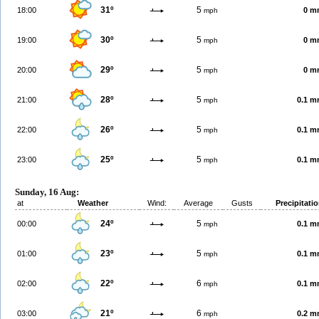
31º
5
18:00
0 m
mph
30º
5
19:00
0 m
mph
29º
5
20:00
0 m
mph
28º
5
21:00
0.1 
mph
26º
5
22:00
0.1 
mph
25º
5
23:00
0.1 
mph
Sunday, 16 Aug:
at
Weather
Wind:
Average
Gusts
Precipitati
24º
5
00:00
0.1 
mph
23º
5
01:00
0.1 
mph
22º
6
02:00
0.1 
mph
21º
6
03:00
0.2 
mph