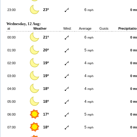
23º
6
23:00
0 m
mph
Wednesday, 12 Aug:
at
Weather
Wind:
Average
Gusts
Precipitati
21º
6
00:00
0 m
mph
20º
5
01:00
0 m
mph
19º
4
02:00
0 m
mph
19º
4
03:00
0 m
mph
18º
4
04:00
0 m
mph
18º
4
05:00
0 m
mph
17º
5
06:00
0 m
mph
18º
5
07:00
0 m
mph