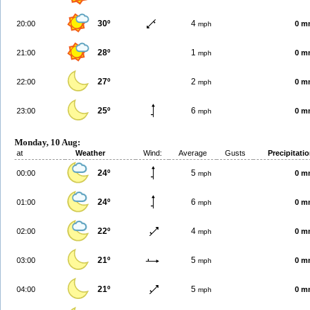
30º
4
20:00
0 m
mph
28º
1
21:00
0 m
mph
27º
2
22:00
0 m
mph
25º
6
23:00
0 m
mph
Monday, 10 Aug:
at
Weather
Wind:
Average
Gusts
Precipitati
24º
5
00:00
0 m
mph
24º
6
01:00
0 m
mph
22º
4
02:00
0 m
mph
21º
5
03:00
0 m
mph
21º
5
04:00
0 m
mph