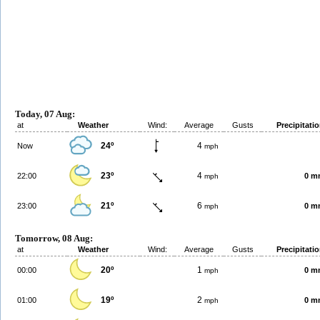
Today, 07 Aug:
at
Weather
Wind:
Average
Gusts
Precipitati
24º
4
Now
mph
23º
4
22:00
0 m
mph
21º
6
23:00
0 m
mph
Tomorrow, 08 Aug:
at
Weather
Wind:
Average
Gusts
Precipitati
20º
1
00:00
0 m
mph
19º
2
01:00
0 m
mph