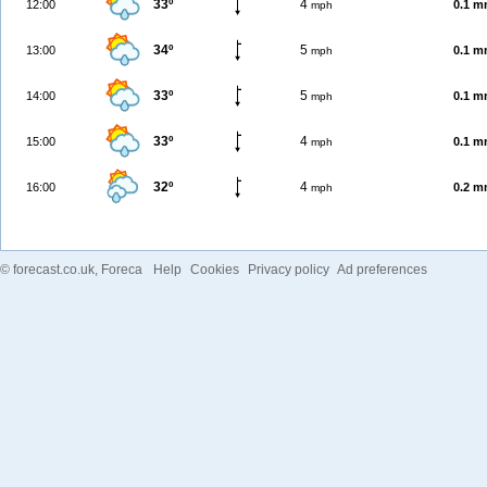
33º
4
12:00
0.1 
mph
34º
5
13:00
0.1 
mph
33º
5
14:00
0.1 
mph
33º
4
15:00
0.1 
mph
32º
4
16:00
0.2 
mph
©
forecast.co.uk
, Foreca
Help
Cookies
Privacy policy
Ad preferences