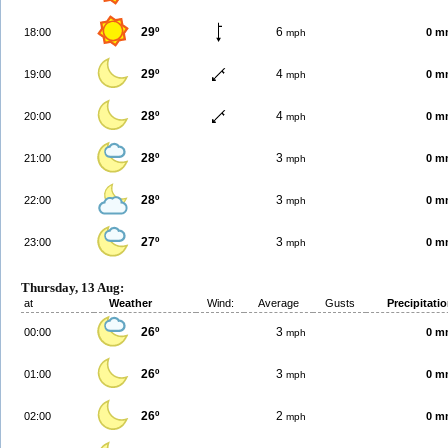
29º
6
18:00
0 m
mph
29º
4
19:00
0 m
mph
28º
4
20:00
0 m
mph
28º
3
21:00
0 m
mph
28º
3
22:00
0 m
mph
27º
3
23:00
0 m
mph
Thursday, 13 Aug:
at
Weather
Wind:
Average
Gusts
Precipitati
26º
3
00:00
0 m
mph
26º
3
01:00
0 m
mph
26º
2
02:00
0 m
mph