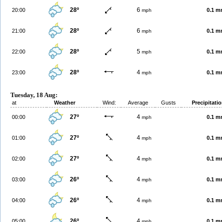
28º
6
20:00
0.1 
mph
28º
6
21:00
0.1 
mph
28º
5
22:00
0.1 
mph
28º
4
23:00
0.1 
mph
Tuesday, 18 Aug:
at
Weather
Wind:
Average
Gusts
Precipitati
27º
4
00:00
0.1 
mph
27º
4
01:00
0.1 
mph
27º
4
02:00
0.1 
mph
26º
4
03:00
0.1 
mph
26º
4
04:00
0.1 
mph
26º
4
05:00
0.1 
mph