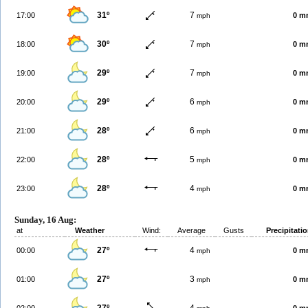
31º
7
17:00
0 m
mph
30º
7
18:00
0 m
mph
29º
7
19:00
0 m
mph
29º
6
20:00
0 m
mph
28º
6
21:00
0 m
mph
28º
5
22:00
0 m
mph
28º
4
23:00
0 m
mph
Sunday, 16 Aug:
at
Weather
Wind:
Average
Gusts
Precipitati
27º
4
00:00
0 m
mph
27º
3
01:00
0 m
mph