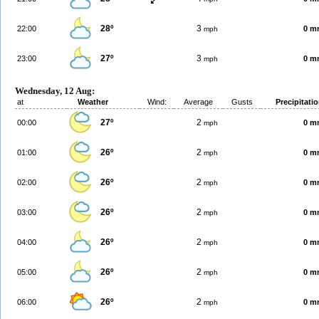
28º
3
22:00
0 m
mph
27º
3
23:00
0 m
mph
Wednesday, 12 Aug:
at
Weather
Wind:
Average
Gusts
Precipitati
27º
2
00:00
0 m
mph
26º
2
01:00
0 m
mph
26º
2
02:00
0 m
mph
26º
2
03:00
0 m
mph
26º
2
04:00
0 m
mph
26º
2
05:00
0 m
mph
26º
2
06:00
0 m
mph