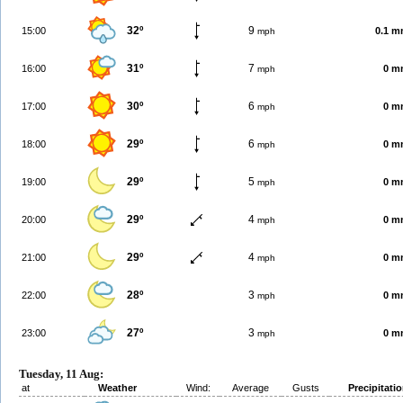
32º
9
15:00
0.1 
mph
31º
7
16:00
0 m
mph
30º
6
17:00
0 m
mph
29º
6
18:00
0 m
mph
29º
5
19:00
0 m
mph
29º
4
20:00
0 m
mph
29º
4
21:00
0 m
mph
28º
3
22:00
0 m
mph
27º
3
23:00
0 m
mph
Tuesday, 11 Aug:
at
Weather
Wind:
Average
Gusts
Precipitati