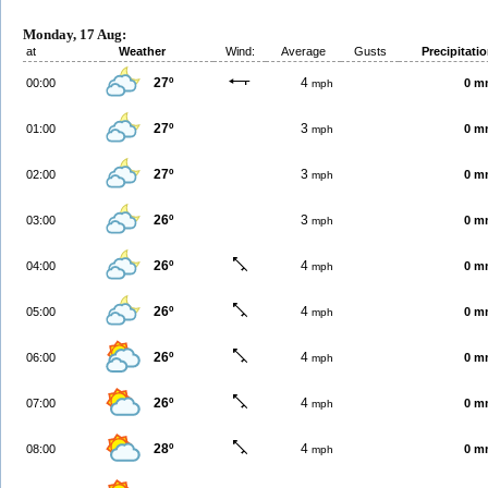
Monday, 17 Aug:
at
Weather
Wind:
Average
Gusts
Precipitati
27º
4
00:00
0 m
mph
27º
3
01:00
0 m
mph
27º
3
02:00
0 m
mph
26º
3
03:00
0 m
mph
26º
4
04:00
0 m
mph
26º
4
05:00
0 m
mph
26º
4
06:00
0 m
mph
26º
4
07:00
0 m
mph
28º
4
08:00
0 m
mph