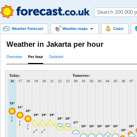
Weather Forecast
Weather maps
Coast
Weather in Jakarta per hour
Overview
Per hour
Detailed
Today:
Tomorrow:
16
17
18
19
20
21
22
23
00
01
02
03
04
05
06
07
32º
31º
30º
29º
29º
29º
28º
28º
27º
26º
26º
26º
26º
26º
26º
25º