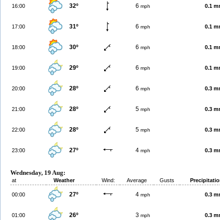
32º
6
16:00
0.1 
mph
31º
6
17:00
0.1 
mph
30º
6
18:00
0.1 
mph
29º
6
19:00
0.1 
mph
28º
6
20:00
0.3 
mph
28º
5
21:00
0.3 
mph
28º
5
22:00
0.3 
mph
27º
4
23:00
0.3 
mph
Wednesday, 19 Aug:
at
Weather
Wind:
Average
Gusts
Precipitati
27º
4
00:00
0.3 
mph
26º
3
01:00
0.3 
mph