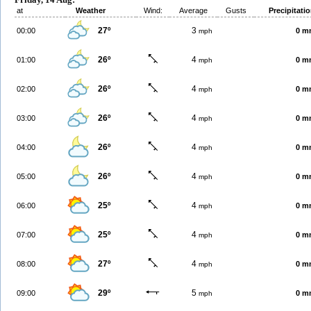
at
Weather
Wind:
Average
Gusts
Precipitati
27º
3
00:00
0 m
mph
26º
4
01:00
0 m
mph
26º
4
02:00
0 m
mph
26º
4
03:00
0 m
mph
26º
4
04:00
0 m
mph
26º
4
05:00
0 m
mph
25º
4
06:00
0 m
mph
25º
4
07:00
0 m
mph
27º
4
08:00
0 m
mph
29º
5
09:00
0 m
mph