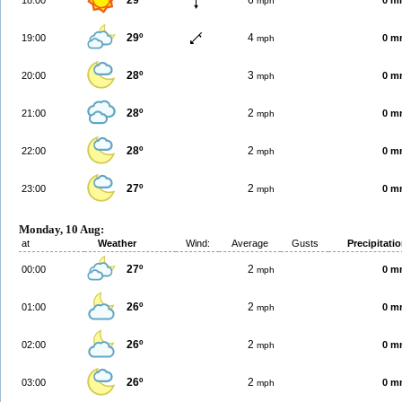
29º
6
18:00
0 m
mph
29º
4
19:00
0 m
mph
28º
3
20:00
0 m
mph
28º
2
21:00
0 m
mph
28º
2
22:00
0 m
mph
27º
2
23:00
0 m
mph
Monday, 10 Aug:
at
Weather
Wind:
Average
Gusts
Precipitati
27º
2
00:00
0 m
mph
26º
2
01:00
0 m
mph
26º
2
02:00
0 m
mph
26º
2
03:00
0 m
mph