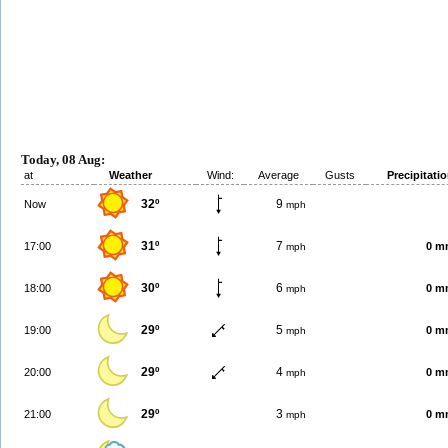
Today, 08 Aug:
at
Weather
Wind:
Average
Gusts
Precipitati
32º
9
Now
mph
31º
7
17:00
0 m
mph
30º
6
18:00
0 m
mph
29º
5
19:00
0 m
mph
29º
4
20:00
0 m
mph
29º
3
21:00
0 m
mph