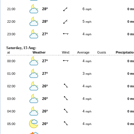
28º
6
21:00
0 m
mph
28º
5
22:00
0 m
mph
27º
4
23:00
0 m
mph
Saturday, 15 Aug:
at
Weather
Wind:
Average
Gusts
Precipitati
27º
4
00:00
0 m
mph
27º
3
01:00
0 m
mph
26º
4
02:00
0 m
mph
26º
4
03:00
0 m
mph
26º
4
04:00
0 m
mph
26º
4
05:00
0 m
mph