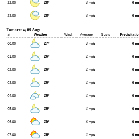
28º
3
22:00
0 m
mph
28º
3
23:00
0 m
mph
Tomorrow, 09 Aug:
at
Weather
Wind:
Average
Gusts
Precipitati
27º
3
00:00
0 m
mph
26º
2
01:00
0 m
mph
26º
2
02:00
0 m
mph
26º
2
03:00
0 m
mph
26º
2
04:00
0 m
mph
26º
2
05:00
0 m
mph
25º
3
06:00
0 m
mph
26º
2
07:00
0 m
mph