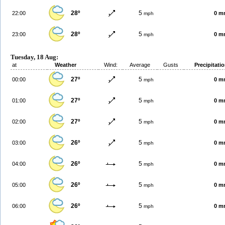
28º
5
22:00
0 m
mph
28º
5
23:00
0 m
mph
Tuesday, 18 Aug:
at
Weather
Wind:
Average
Gusts
Precipitati
27º
5
00:00
0 m
mph
27º
5
01:00
0 m
mph
27º
5
02:00
0 m
mph
26º
5
03:00
0 m
mph
26º
5
04:00
0 m
mph
26º
5
05:00
0 m
mph
26º
5
06:00
0 m
mph