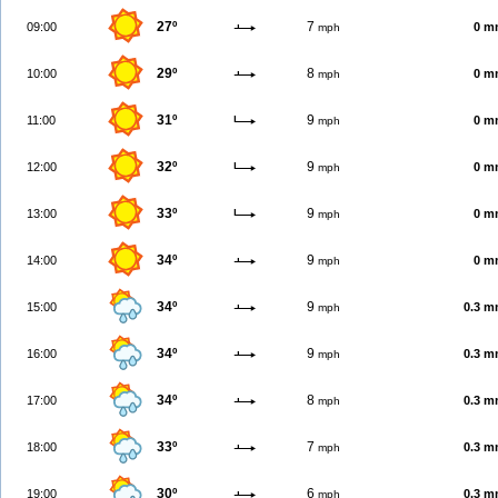
27º
7
09:00
0 m
mph
29º
8
10:00
0 m
mph
31º
9
11:00
0 m
mph
32º
9
12:00
0 m
mph
33º
9
13:00
0 m
mph
34º
9
14:00
0 m
mph
34º
9
15:00
0.3 
mph
34º
9
16:00
0.3 
mph
34º
8
17:00
0.3 
mph
33º
7
18:00
0.3 
mph
30º
6
19:00
0.3 
mph