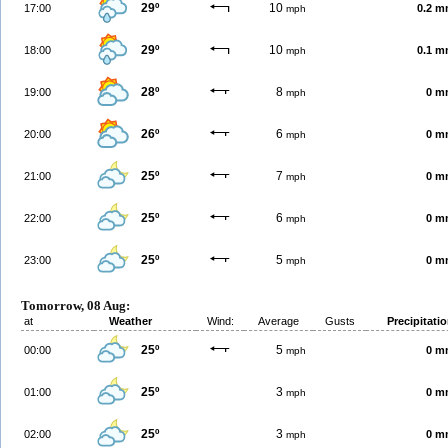
29º
10
17:00
0.2 
mph
29º
10
18:00
0.1 
mph
28º
8
19:00
0 m
mph
26º
6
20:00
0 m
mph
25º
7
21:00
0 m
mph
25º
6
22:00
0 m
mph
25º
5
23:00
0 m
mph
Tomorrow, 08 Aug:
at
Weather
Wind:
Average
Gusts
Precipitati
25º
5
00:00
0 m
mph
25º
3
01:00
0 m
mph
25º
3
02:00
0 m
mph