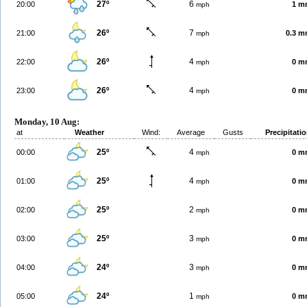
27º
6
20:00
1 m
mph
26º
7
21:00
0.3 
mph
26º
4
22:00
0 m
mph
26º
4
23:00
0 m
mph
Monday, 10 Aug:
at
Weather
Wind:
Average
Gusts
Precipitati
25º
4
00:00
0 m
mph
25º
4
01:00
0 m
mph
25º
2
02:00
0 m
mph
25º
3
03:00
0 m
mph
24º
3
04:00
0 m
mph
24º
1
05:00
0 m
mph