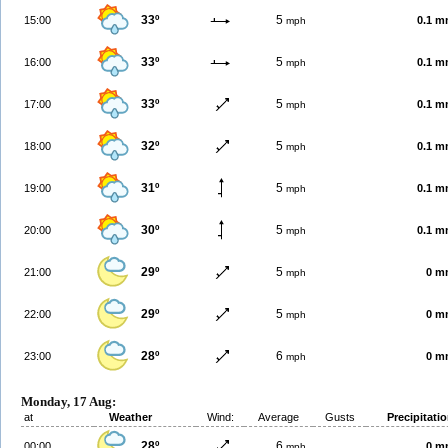
33º
5
15:00
0.1 
mph
33º
5
16:00
0.1 
mph
33º
5
17:00
0.1 
mph
32º
5
18:00
0.1 
mph
31º
5
19:00
0.1 
mph
30º
5
20:00
0.1 
mph
29º
5
21:00
0 m
mph
29º
5
22:00
0 m
mph
28º
6
23:00
0 m
mph
Monday, 17 Aug:
at
Weather
Wind:
Average
Gusts
Precipitati
28º
6
00:00
0 m
mph