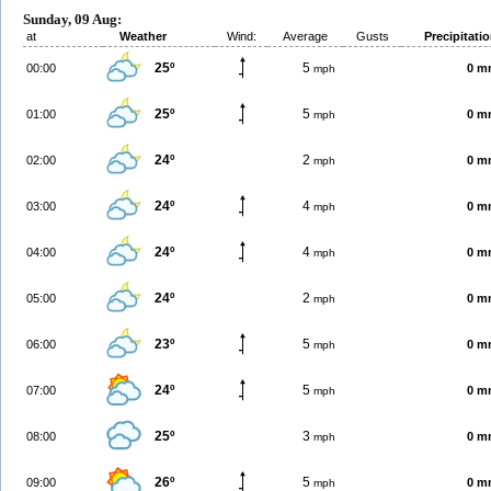
Sunday, 09 Aug:
at
Weather
Wind:
Average
Gusts
Precipitati
25º
5
00:00
0 m
mph
25º
5
01:00
0 m
mph
24º
2
02:00
0 m
mph
24º
4
03:00
0 m
mph
24º
4
04:00
0 m
mph
24º
2
05:00
0 m
mph
23º
5
06:00
0 m
mph
24º
5
07:00
0 m
mph
25º
3
08:00
0 m
mph
26º
5
09:00
0 m
mph