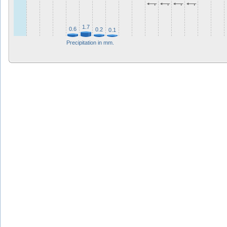
1.7
0.6
0.2
0.1
Precipitation in mm.