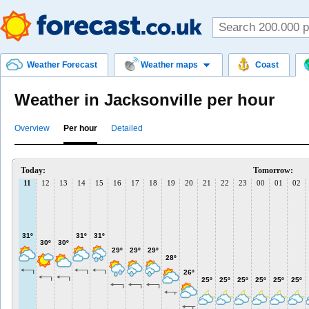
Weather Forecast
Weather maps
Coast
Weather in Jacksonville per hour
Overview
Per hour
Detailed
Today:
Tomorrow:
11
12
13
14
15
16
17
18
19
20
21
22
23
00
01
02
31º
31º
31º
30º
30º
29º
29º
29º
28º
26º
25º
25º
25º
25º
25º
25º