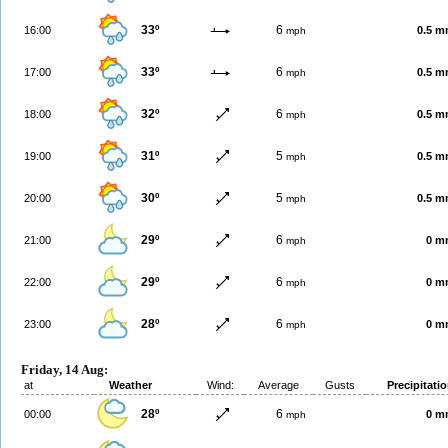
33º
6
16:00
0.5 
mph
33º
6
17:00
0.5 
mph
32º
6
18:00
0.5 
mph
31º
5
19:00
0.5 
mph
30º
5
20:00
0.5 
mph
29º
6
21:00
0 m
mph
29º
6
22:00
0 m
mph
28º
6
23:00
0 m
mph
Friday, 14 Aug:
at
Weather
Wind:
Average
Gusts
Precipitati
28º
6
00:00
0 m
mph