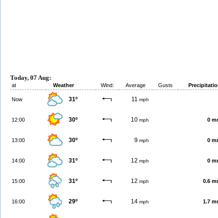
Today, 07 Aug:
at
Weather
Wind:
Average
Gusts
Precipitati
31º
11
Now
mph
30º
10
12:00
0 m
mph
30º
9
13:00
0 m
mph
31º
12
14:00
0 m
mph
31º
12
15:00
0.6 
mph
29º
14
16:00
1.7 
mph