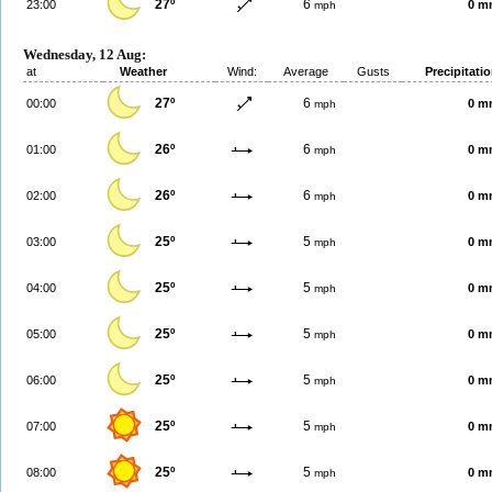
27º
6
23:00
0 m
mph
Wednesday, 12 Aug:
at
Weather
Wind:
Average
Gusts
Precipitati
27º
6
00:00
0 m
mph
26º
6
01:00
0 m
mph
26º
6
02:00
0 m
mph
25º
5
03:00
0 m
mph
25º
5
04:00
0 m
mph
25º
5
05:00
0 m
mph
25º
5
06:00
0 m
mph
25º
5
07:00
0 m
mph
25º
5
08:00
0 m
mph