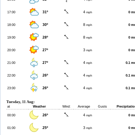
31º
4
17:00
0 m
mph
30º
8
18:00
0 m
mph
28º
8
19:00
0 m
mph
27º
3
20:00
0 m
mph
27º
4
21:00
0.1 
mph
26º
4
22:00
0.1 
mph
26º
4
23:00
0.1 
mph
Tuesday, 11 Aug:
at
Weather
Wind:
Average
Gusts
Precipitati
26º
4
00:00
0 m
mph
25º
3
01:00
0 m
mph