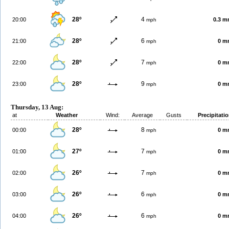
28º
4
20:00
0.3 
mph
28º
6
21:00
0 m
mph
28º
7
22:00
0 m
mph
28º
9
23:00
0 m
mph
Thursday, 13 Aug:
at
Weather
Wind:
Average
Gusts
Precipitati
28º
8
00:00
0 m
mph
27º
7
01:00
0 m
mph
26º
7
02:00
0 m
mph
26º
6
03:00
0 m
mph
26º
6
04:00
0 m
mph