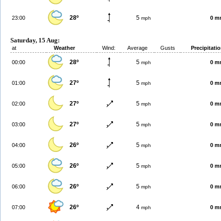
28º
5
23:00
0 m
mph
Saturday, 15 Aug:
at
Weather
Wind:
Average
Gusts
Precipitati
28º
5
00:00
0 m
mph
27º
5
01:00
0 m
mph
27º
5
02:00
0 m
mph
27º
5
03:00
0 m
mph
26º
5
04:00
0 m
mph
26º
5
05:00
0 m
mph
26º
5
06:00
0 m
mph
26º
4
07:00
0 m
mph