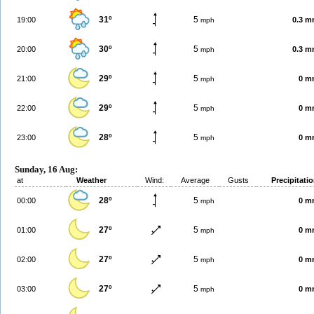
31º
5
19:00
0.3 
mph
30º
5
20:00
0.3 
mph
29º
5
21:00
0 m
mph
29º
5
22:00
0 m
mph
28º
5
23:00
0 m
mph
Sunday, 16 Aug:
at
Weather
Wind:
Average
Gusts
Precipitati
28º
5
00:00
0 m
mph
27º
5
01:00
0 m
mph
27º
5
02:00
0 m
mph
27º
5
03:00
0 m
mph