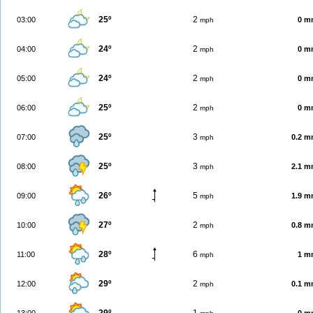
25º
2
03:00
0 m
mph
24º
2
04:00
0 m
mph
24º
2
05:00
0 m
mph
25º
2
06:00
0 m
mph
25º
3
07:00
0.2 
mph
25º
3
08:00
2.1 
mph
26º
5
09:00
1.9 
mph
27º
2
10:00
0.8 
mph
28º
6
11:00
1 m
mph
29º
2
12:00
0.1 
mph