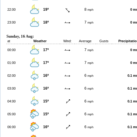
19º
8
22:00
0 m
mph
18º
7
23:00
0 m
mph
Sunday, 16 Aug:
at
Weather
Wind:
Average
Gusts
Precipitati
17º
7
00:00
0 m
mph
17º
7
01:00
0 m
mph
16º
6
02:00
0.1 
mph
16º
6
03:00
0.1 
mph
15º
6
04:00
0.1 
mph
15º
6
05:00
0.1 
mph
16º
6
06:00
0.1 
mph