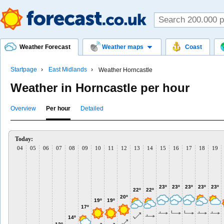
Weather Forecast
Weather maps
Coast
Startpage
East Midlands
Weather Horncastle
Weather in Horncastle per hour
Overview
Per hour
Detailed
Today:
04
05
06
07
08
09
10
11
12
13
14
15
16
17
18
19
23º
23º
23º
23º
23º
22º
22º
20º
19º
19º
17º
14º