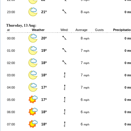
21º
8
23:00
0 m
mph
Thursday, 13 Aug:
at
Weather
Wind:
Average
Gusts
Precipitati
20º
8
00:00
0 m
mph
19º
7
01:00
0 m
mph
18º
7
02:00
0 m
mph
18º
7
03:00
0 m
mph
17º
7
04:00
0 m
mph
17º
6
05:00
0 m
mph
18º
6
06:00
0 m
mph
18º
6
07:00
0 m
mph