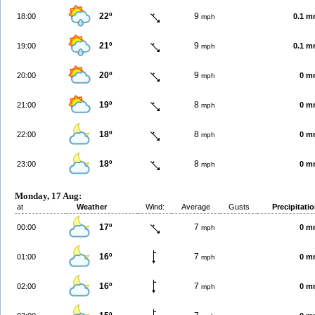
22º
9
18:00
0.1 
mph
21º
9
19:00
0.1 
mph
20º
9
20:00
0 m
mph
19º
8
21:00
0 m
mph
18º
8
22:00
0 m
mph
18º
8
23:00
0 m
mph
Monday, 17 Aug:
at
Weather
Wind:
Average
Gusts
Precipitati
17º
7
00:00
0 m
mph
16º
7
01:00
0 m
mph
16º
7
02:00
0 m
mph