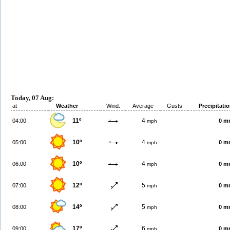
Today, 07 Aug:
at
Weather
Wind:
Average
Gusts
Precipitati
11º
4
04:00
0 m
mph
10º
4
05:00
0 m
mph
10º
4
06:00
0 m
mph
12º
5
07:00
0 m
mph
14º
5
08:00
0 m
mph
17º
6
09:00
0 m
mph