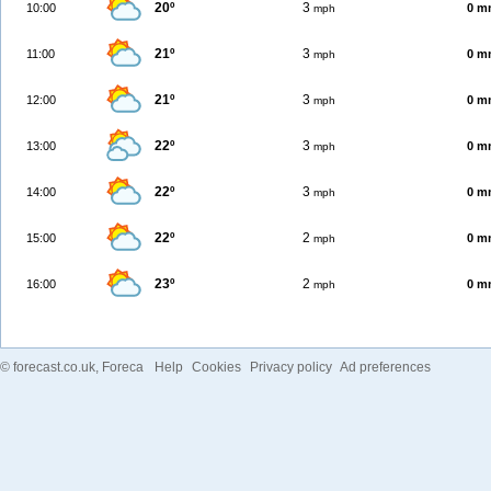
20º
3
10:00
0 m
mph
21º
3
11:00
0 m
mph
21º
3
12:00
0 m
mph
22º
3
13:00
0 m
mph
22º
3
14:00
0 m
mph
22º
2
15:00
0 m
mph
23º
2
16:00
0 m
mph
©
forecast.co.uk
, Foreca
Help
Cookies
Privacy policy
Ad preferences