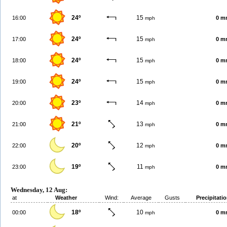
24º
15
16:00
0 m
mph
24º
15
17:00
0 m
mph
24º
15
18:00
0 m
mph
24º
15
19:00
0 m
mph
23º
14
20:00
0 m
mph
21º
13
21:00
0 m
mph
20º
12
22:00
0 m
mph
19º
11
23:00
0 m
mph
Wednesday, 12 Aug:
at
Weather
Wind:
Average
Gusts
Precipitati
18º
10
00:00
0 m
mph