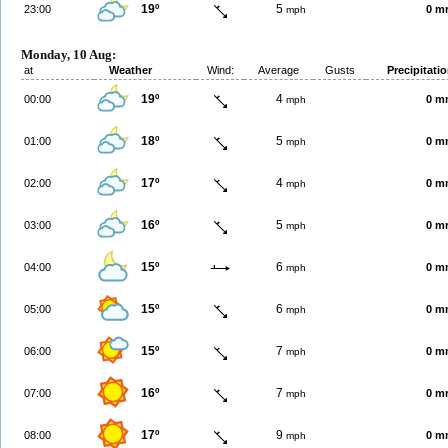
19º
5
23:00
0 m
mph
Monday, 10 Aug:
at
Weather
Wind:
Average
Gusts
Precipitati
19º
4
00:00
0 m
mph
18º
5
01:00
0 m
mph
17º
4
02:00
0 m
mph
16º
5
03:00
0 m
mph
15º
6
04:00
0 m
mph
15º
6
05:00
0 m
mph
15º
7
06:00
0 m
mph
16º
7
07:00
0 m
mph
17º
9
08:00
0 m
mph