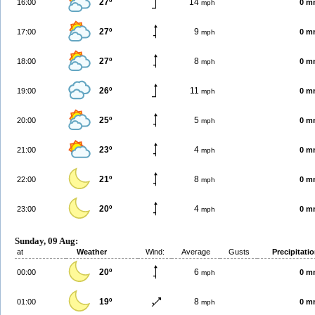
27º
14
16:00
0 m
mph
27º
9
17:00
0 m
mph
27º
8
18:00
0 m
mph
26º
11
19:00
0 m
mph
25º
5
20:00
0 m
mph
23º
4
21:00
0 m
mph
21º
8
22:00
0 m
mph
20º
4
23:00
0 m
mph
Sunday, 09 Aug:
at
Weather
Wind:
Average
Gusts
Precipitati
20º
6
00:00
0 m
mph
19º
8
01:00
0 m
mph