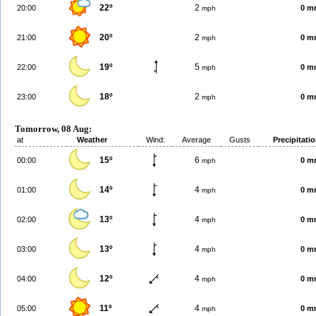
22º
2
20:00
0 m
mph
20º
2
21:00
0 m
mph
19º
5
22:00
0 m
mph
18º
2
23:00
0 m
mph
Tomorrow, 08 Aug:
at
Weather
Wind:
Average
Gusts
Precipitati
15º
6
00:00
0 m
mph
14º
4
01:00
0 m
mph
13º
4
02:00
0 m
mph
13º
4
03:00
0 m
mph
12º
4
04:00
0 m
mph
11º
4
05:00
0 m
mph