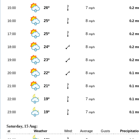
26º
7
15:00
0.2 
mph
25º
8
16:00
0.2 
mph
25º
8
17:00
0.2 
mph
24º
8
18:00
0.2 
mph
23º
8
19:00
0.2 
mph
22º
8
20:00
0.1 
mph
21º
8
21:00
0.1 
mph
19º
7
22:00
0.1 
mph
19º
7
23:00
0.1 
mph
Saturday, 15 Aug:
at
Weather
Wind:
Average
Gusts
Precipitati