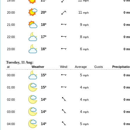
21º
12
19:00
0 m
mph
20º
11
20:00
0 m
mph
18º
9
21:00
0 m
mph
17º
8
22:00
0 m
mph
16º
6
23:00
0 m
mph
Tuesday, 11 Aug:
at
Weather
Wind:
Average
Gusts
Precipitati
15º
5
00:00
0 m
mph
15º
4
01:00
0 m
mph
14º
4
02:00
0 m
mph
14º
4
03:00
0 m
mph
14º
5
04:00
0 m
mph