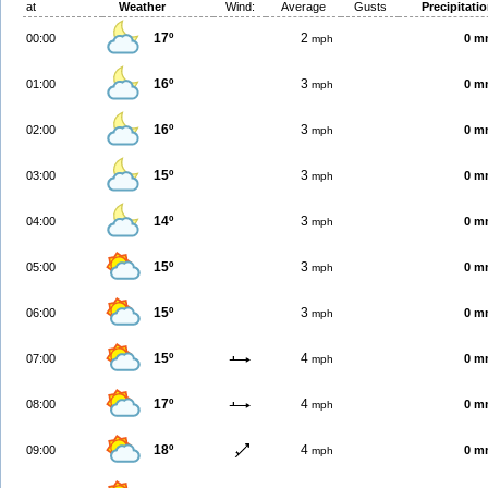
at
Weather
Wind:
Average
Gusts
Precipitati
17º
2
00:00
0 m
mph
16º
3
01:00
0 m
mph
16º
3
02:00
0 m
mph
15º
3
03:00
0 m
mph
14º
3
04:00
0 m
mph
15º
3
05:00
0 m
mph
15º
3
06:00
0 m
mph
15º
4
07:00
0 m
mph
17º
4
08:00
0 m
mph
18º
4
09:00
0 m
mph