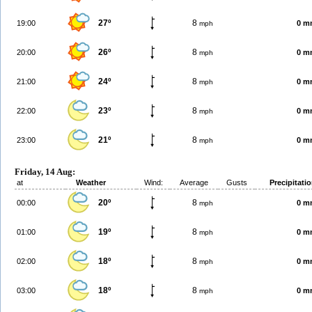
27º
8
19:00
0 m
mph
26º
8
20:00
0 m
mph
24º
8
21:00
0 m
mph
23º
8
22:00
0 m
mph
21º
8
23:00
0 m
mph
Friday, 14 Aug:
at
Weather
Wind:
Average
Gusts
Precipitati
20º
8
00:00
0 m
mph
19º
8
01:00
0 m
mph
18º
8
02:00
0 m
mph
18º
8
03:00
0 m
mph