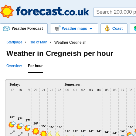
Weather Forecast
Weather maps
Coast
Startpage
Isle of Man
Weather Cregneish
Weather in Cregneish per hour
Overview
Per hour
Today:
Tomorrow:
17
18
19
20
21
22
23
00
01
02
03
04
05
06
07
08
18º
17º
17º
16º
15º
15º
15º
15º
14º
14º
14º
14º
14º
14º
14º
13º