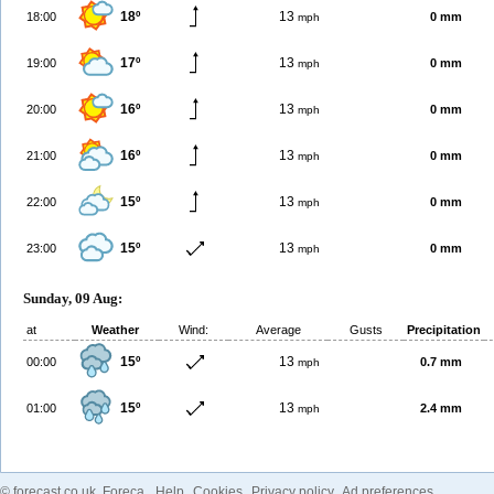
18º
13
18:00
0 mm
mph
17º
13
19:00
0 mm
mph
16º
13
20:00
0 mm
mph
16º
13
21:00
0 mm
mph
15º
13
22:00
0 mm
mph
15º
13
23:00
0 mm
mph
Sunday, 09 Aug:
at
Weather
Wind:
Average
Gusts
Precipitation
15º
13
00:00
0.7 mm
mph
15º
13
01:00
2.4 mm
mph
©
forecast.co.uk
, Foreca
Help
Cookies
Privacy policy
Ad preferences