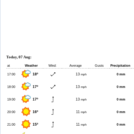
Today, 07 Aug:
at
Weather
Wind:
Average
Gusts
Precipitation
18º
13
17:00
0 mm
mph
17º
13
18:00
0 mm
mph
17º
13
19:00
0 mm
mph
16º
11
20:00
0 mm
mph
15º
11
21:00
0 mm
mph