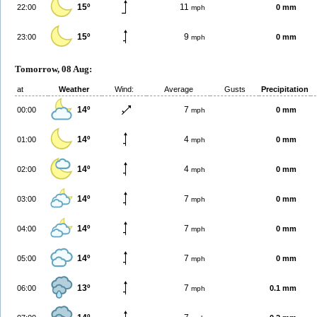
15º
11
22:00
0 mm
mph
15º
9
23:00
0 mm
mph
Tomorrow, 08 Aug:
at
Weather
Wind:
Average
Gusts
Precipitation
14º
7
00:00
0 mm
mph
14º
4
01:00
0 mm
mph
14º
4
02:00
0 mm
mph
14º
7
03:00
0 mm
mph
14º
7
04:00
0 mm
mph
14º
7
05:00
0 mm
mph
13º
7
06:00
0.1 mm
mph