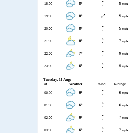
8º
8
18:00
mph
8º
5
19:00
mph
8º
5
20:00
mph
8º
7
21:00
mph
7º
9
22:00
mph
6º
9
23:00
mph
Tuesday, 11 Aug:
at
Weather
Wind:
Average
6º
6
00:00
mph
6º
6
01:00
mph
6º
7
02:00
mph
6º
7
03:00
mph