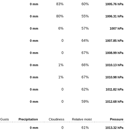
83%
60%
0 mm
1005.76 hPa
80%
55%
0 mm
1006.31 hPa
6%
57%
0 mm
1007 hPa
0
64%
0 mm
1007.85 hPa
0
67%
0 mm
1008.99 hPa
1%
66%
0 mm
1010.13 hPa
1%
67%
0 mm
1010.98 hPa
0
62%
0 mm
1011.82 hPa
0
59%
0 mm
1012.68 hPa
Gusts
Precipitation
Cloudiness
Relative moist
Pressure
0
61%
0 mm
1013.32 hPa