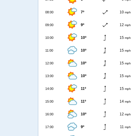
7º
10
08:00
mph
9º
12
09:00
mph
10º
15
10:00
mph
10º
15
11:00
mph
10º
15
12:00
mph
10º
15
13:00
mph
11º
15
14:00
mph
11º
14
15:00
mph
10º
12
16:00
mph
9º
11
17:00
mph