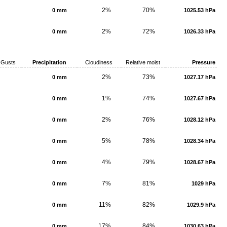
2%
70%
0 mm
1025.53 hPa
2%
72%
0 mm
1026.33 hPa
Gusts
Precipitation
Cloudiness
Relative moist
Pressure
2%
73%
0 mm
1027.17 hPa
1%
74%
0 mm
1027.67 hPa
2%
76%
0 mm
1028.12 hPa
5%
78%
0 mm
1028.34 hPa
4%
79%
0 mm
1028.67 hPa
7%
81%
0 mm
1029 hPa
11%
82%
0 mm
1029.9 hPa
17%
84%
0 mm
1030.63 hPa