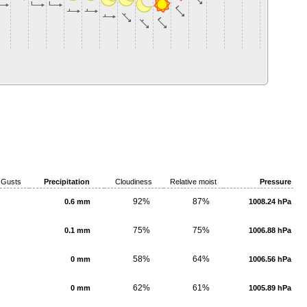
Gusts
Precipitation
Cloudiness
Relative moist
Pressure
92%
87%
0.6 mm
1008.24 hPa
75%
75%
0.1 mm
1006.88 hPa
58%
64%
0 mm
1006.56 hPa
62%
61%
0 mm
1005.89 hPa