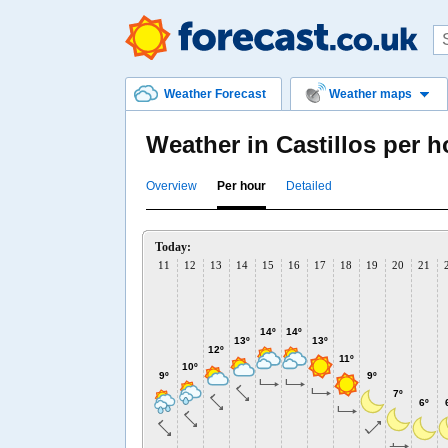
Weather Forecast
Weather maps
Weather in Castillos per h
Overview
Per hour
Detailed
Today:
11
12
13
14
15
16
17
18
19
20
21
14º
14º
13º
13º
12º
11º
10º
9º
9º
7º
6º