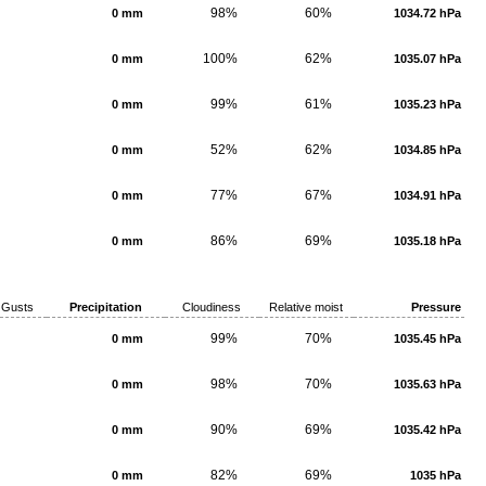
98%
60%
0 mm
1034.72 hPa
100%
62%
0 mm
1035.07 hPa
99%
61%
0 mm
1035.23 hPa
52%
62%
0 mm
1034.85 hPa
77%
67%
0 mm
1034.91 hPa
86%
69%
0 mm
1035.18 hPa
Gusts
Precipitation
Cloudiness
Relative moist
Pressure
99%
70%
0 mm
1035.45 hPa
98%
70%
0 mm
1035.63 hPa
90%
69%
0 mm
1035.42 hPa
82%
69%
0 mm
1035 hPa