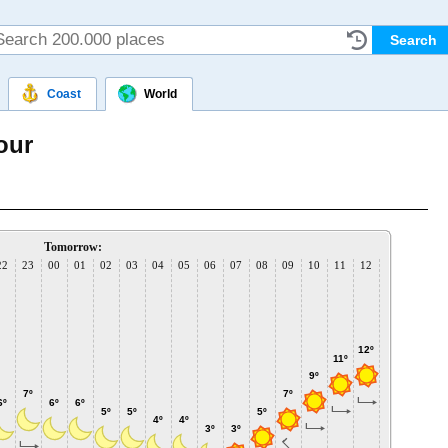
Coast
World
our
Tomorrow:
22
23
00
01
02
03
04
05
06
07
08
09
10
11
12
13
14
1
14º
14
13º
12º
11º
9º
7º
7º
6º
6º
6º
5º
5º
5º
4º
4º
3º
3º