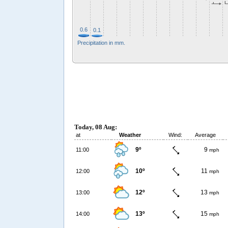
0.6
0.1
Precipitation in mm.
Today, 08 Aug:
at
Weather
Wind:
Average
9º
9
11:00
mph
10º
11
12:00
mph
12º
13
13:00
mph
13º
15
14:00
mph