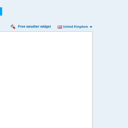
Free weather widget
United Kingdom
Monday:
5
16
17
18
19
20
21
22
23
00
01
02
03
04
05
06
07
08
º
13º
11º
9º
8º
7º
7º
7º
7º
7º
6º
6º
6º
6º
6º
6º
6º
6º