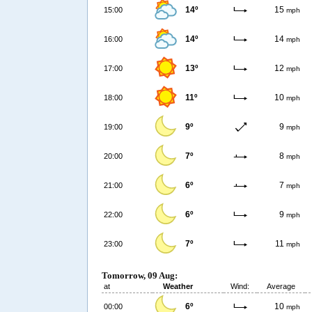
14º
15
15:00
mph
14º
14
16:00
mph
13º
12
17:00
mph
11º
10
18:00
mph
9º
9
19:00
mph
7º
8
20:00
mph
6º
7
21:00
mph
6º
9
22:00
mph
7º
11
23:00
mph
Tomorrow, 09 Aug:
at
Weather
Wind:
Average
6º
10
00:00
mph