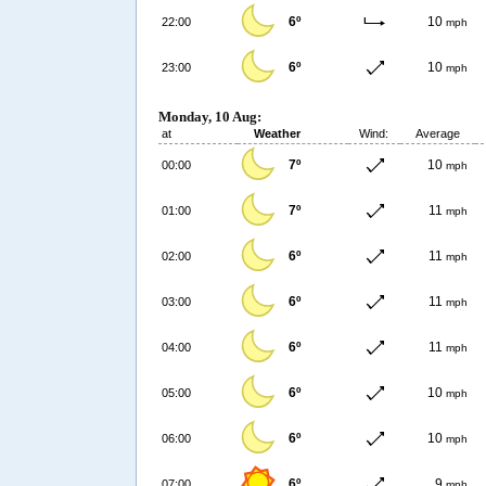
6º
10
22:00
mph
6º
10
23:00
mph
Monday, 10 Aug:
at
Weather
Wind:
Average
7º
10
00:00
mph
7º
11
01:00
mph
6º
11
02:00
mph
6º
11
03:00
mph
6º
11
04:00
mph
6º
10
05:00
mph
6º
10
06:00
mph
6º
9
07:00
mph