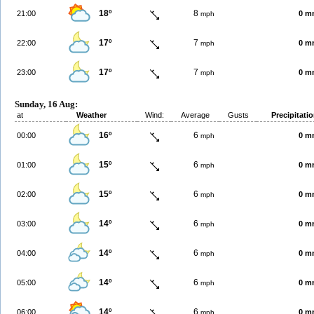
18º
8
21:00
0 m
mph
17º
7
22:00
0 m
mph
17º
7
23:00
0 m
mph
Sunday, 16 Aug:
at
Weather
Wind:
Average
Gusts
Precipitati
16º
6
00:00
0 m
mph
15º
6
01:00
0 m
mph
15º
6
02:00
0 m
mph
14º
6
03:00
0 m
mph
14º
6
04:00
0 m
mph
14º
6
05:00
0 m
mph
14º
6
06:00
0 m
mph