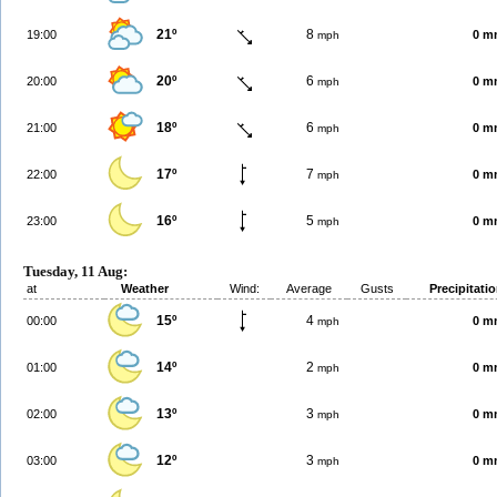
21º
8
19:00
0 m
mph
20º
6
20:00
0 m
mph
18º
6
21:00
0 m
mph
17º
7
22:00
0 m
mph
16º
5
23:00
0 m
mph
Tuesday, 11 Aug:
at
Weather
Wind:
Average
Gusts
Precipitati
15º
4
00:00
0 m
mph
14º
2
01:00
0 m
mph
13º
3
02:00
0 m
mph
12º
3
03:00
0 m
mph