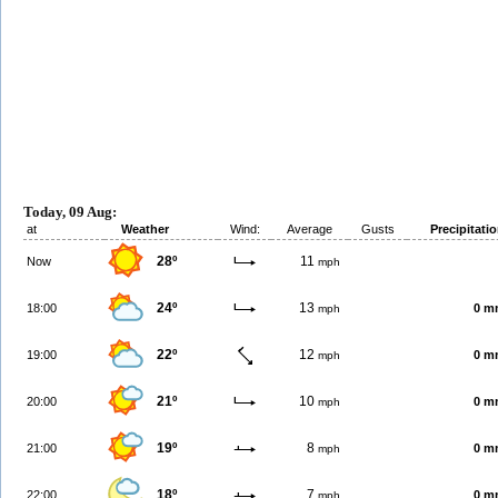
Today, 09 Aug:
at
Weather
Wind:
Average
Gusts
Precipitati
28º
11
Now
mph
24º
13
18:00
0 m
mph
22º
12
19:00
0 m
mph
21º
10
20:00
0 m
mph
19º
8
21:00
0 m
mph
18º
7
22:00
0 m
mph