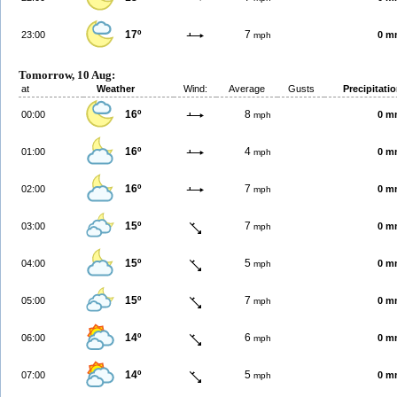
17º
7
23:00
0 m
mph
Tomorrow, 10 Aug:
at
Weather
Wind:
Average
Gusts
Precipitati
16º
8
00:00
0 m
mph
16º
4
01:00
0 m
mph
16º
7
02:00
0 m
mph
15º
7
03:00
0 m
mph
15º
5
04:00
0 m
mph
15º
7
05:00
0 m
mph
14º
6
06:00
0 m
mph
14º
5
07:00
0 m
mph