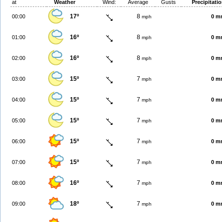
at
Weather
Wind:
Average
Gusts
Precipitati
17º
8
00:00
0 m
mph
16º
8
01:00
0 m
mph
16º
8
02:00
0 m
mph
15º
7
03:00
0 m
mph
15º
7
04:00
0 m
mph
15º
7
05:00
0 m
mph
15º
7
06:00
0 m
mph
15º
7
07:00
0 m
mph
16º
7
08:00
0 m
mph
18º
7
09:00
0 m
mph