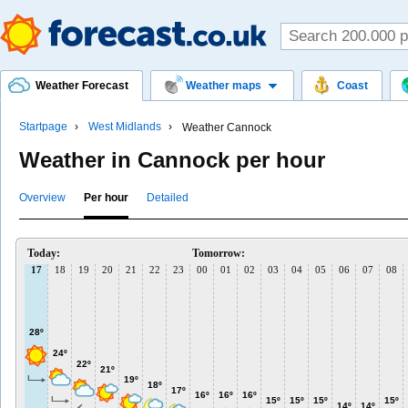
Weather Forecast
Weather maps
Coast
Startpage
West Midlands
Weather Cannock
Weather in Cannock per hour
Overview
Per hour
Detailed
Today:
Tomorrow:
17
18
19
20
21
22
23
00
01
02
03
04
05
06
07
08
28º
24º
22º
21º
19º
18º
17º
16º
16º
16º
15º
15º
15º
15º
14º
14º