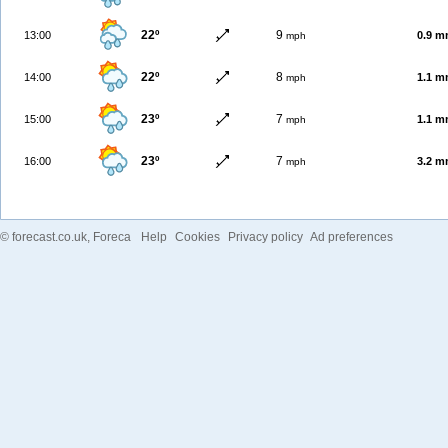
22º
9
13:00
0.9 
mph
22º
8
14:00
1.1 
mph
23º
7
15:00
1.1 
mph
23º
7
16:00
3.2 
mph
©
forecast.co.uk
, Foreca
Help
Cookies
Privacy policy
Ad preferences