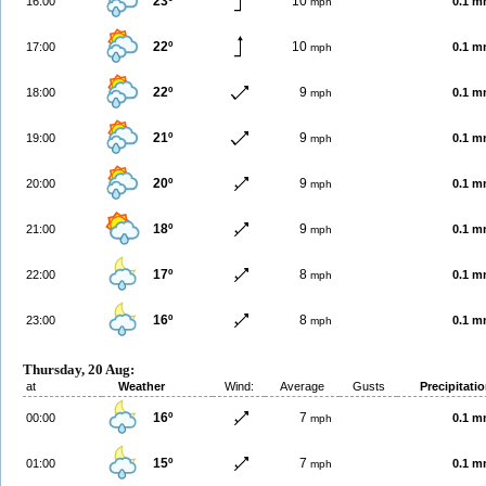
23º
10
16:00
0.1 
mph
22º
10
17:00
0.1 
mph
22º
9
18:00
0.1 
mph
21º
9
19:00
0.1 
mph
20º
9
20:00
0.1 
mph
18º
9
21:00
0.1 
mph
17º
8
22:00
0.1 
mph
16º
8
23:00
0.1 
mph
Thursday, 20 Aug:
at
Weather
Wind:
Average
Gusts
Precipitati
16º
7
00:00
0.1 
mph
15º
7
01:00
0.1 
mph