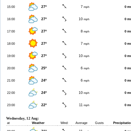
27º
7
15:00
0 m
mph
27º
10
16:00
0 m
mph
27º
8
17:00
0 m
mph
27º
7
18:00
0 m
mph
27º
10
19:00
0 m
mph
25º
6
20:00
0 m
mph
24º
6
21:00
0 m
mph
24º
10
22:00
0 m
mph
22º
11
23:00
0 m
mph
Wednesday, 12 Aug:
at
Weather
Wind:
Average
Gusts
Precipitati