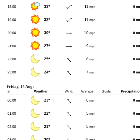
33º
11
18:00
0 m
mph
32º
11
19:00
0 m
mph
30º
10
20:00
0 m
mph
27º
9
21:00
0 m
mph
25º
8
22:00
0 m
mph
24º
7
23:00
0 m
mph
Friday, 14 Aug:
at
Weather
Wind:
Average
Gusts
Precipitati
23º
6
00:00
0 m
mph
22º
5
01:00
0 m
mph
21º
5
02:00
0 m
mph
20º
5
03:00
0 m
mph