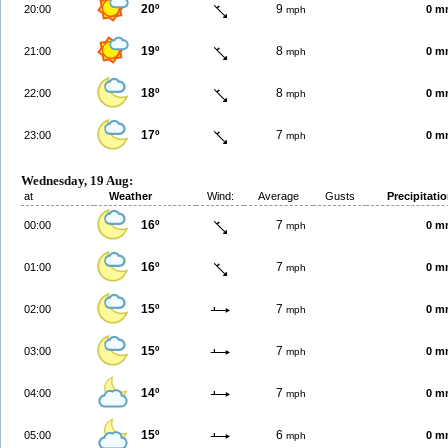
20º
9
20:00
0 m
mph
19º
8
21:00
0 m
mph
18º
8
22:00
0 m
mph
17º
7
23:00
0 m
mph
Wednesday, 19 Aug:
at
Weather
Wind:
Average
Gusts
Precipitati
16º
7
00:00
0 m
mph
16º
7
01:00
0 m
mph
15º
7
02:00
0 m
mph
15º
7
03:00
0 m
mph
14º
7
04:00
0 m
mph
15º
6
05:00
0 m
mph