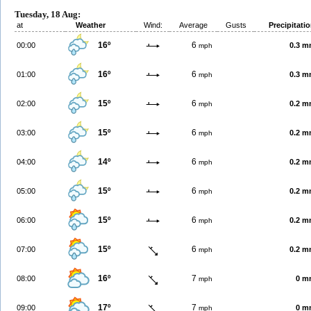
Tuesday, 18 Aug:
at
Weather
Wind:
Average
Gusts
Precipitati
16º
6
00:00
0.3 
mph
16º
6
01:00
0.3 
mph
15º
6
02:00
0.2 
mph
15º
6
03:00
0.2 
mph
14º
6
04:00
0.2 
mph
15º
6
05:00
0.2 
mph
15º
6
06:00
0.2 
mph
15º
6
07:00
0.2 
mph
16º
7
08:00
0 m
mph
17º
7
09:00
0 m
mph