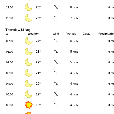
26º
8
22:00
0 m
mph
25º
7
23:00
0 m
mph
Thursday, 13 Aug:
at
Weather
Wind:
Average
Gusts
Precipitati
24º
6
00:00
0 m
mph
23º
5
01:00
0 m
mph
22º
5
02:00
0 m
mph
21º
4
03:00
0 m
mph
20º
4
04:00
0 m
mph
19º
4
05:00
0 m
mph
18º
4
06:00
0 m
mph