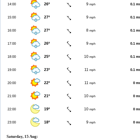
26º
9
14:00
0.1 
mph
27º
9
15:00
0.1 
mph
27º
8
16:00
0.1 
mph
26º
9
17:00
0.1 
mph
25º
10
18:00
0.1 
mph
23º
11
19:00
0.1 
mph
22º
11
20:00
0 m
mph
21º
10
21:00
0 m
mph
19º
10
22:00
0 m
mph
18º
9
23:00
0 m
mph
Saturday, 15 Aug: