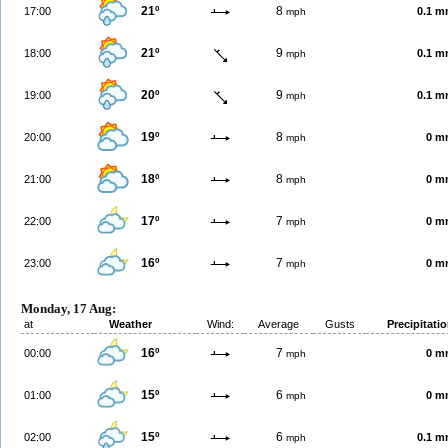
21º
8
17:00
0.1 
mph
21º
9
18:00
0.1 
mph
20º
9
19:00
0.1 
mph
19º
8
20:00
0 m
mph
18º
8
21:00
0 m
mph
17º
7
22:00
0 m
mph
16º
7
23:00
0 m
mph
Monday, 17 Aug:
at
Weather
Wind:
Average
Gusts
Precipitati
16º
7
00:00
0 m
mph
15º
6
01:00
0 m
mph
15º
6
02:00
0.1 
mph