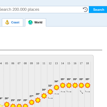
Coast
World
04
05
06
07
08
09
10
11
12
13
14
15
16
17
18
19
20
2
35º
35º
35º
35º
35º
35º
34º
32º
31º
31
30º
28º
27º
6º
26º
25º
25º
25º