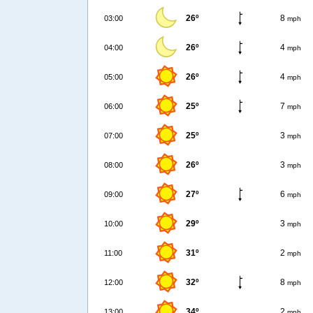
26º
8
03:00
mph
26º
4
04:00
mph
26º
4
05:00
mph
25º
7
06:00
mph
25º
3
07:00
mph
26º
3
08:00
mph
27º
6
09:00
mph
29º
3
10:00
mph
31º
2
11:00
mph
32º
8
12:00
mph
34º
2
13:00
mph