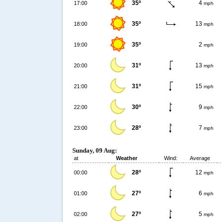
35º
4
17:00
mph
35º
13
18:00
mph
35º
2
19:00
mph
31º
13
20:00
mph
31º
15
21:00
mph
30º
9
22:00
mph
28º
7
23:00
mph
Sunday, 09 Aug:
at
Weather
Wind:
Average
28º
12
00:00
mph
27º
6
01:00
mph
27º
5
02:00
mph