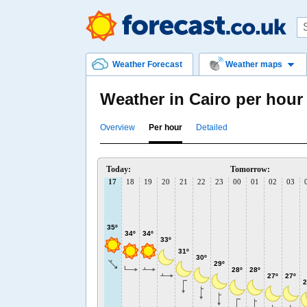
Weather Forecast
Weather maps
Weather in Cairo per hour
Overview
Per hour
Detailed
Today:
Tomorrow:
17
18
19
20
21
22
23
00
01
02
03
35º
34º
34º
33º
31º
30º
29º
28º
28º
27º
27º
2