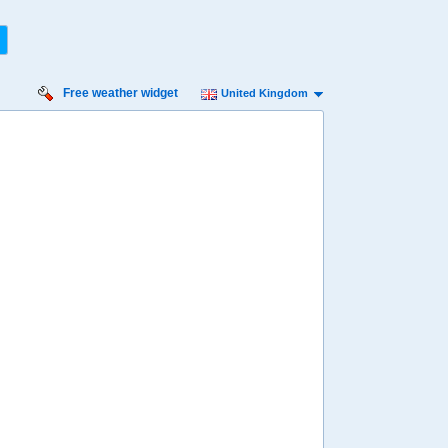
Free weather widget
United Kingdom
Sunday:
1
22
23
00
01
02
03
04
05
06
07
08
09
10
11
12
13
14
35º
34º
32º
º
31º
30º
29º
28º
28º
27º
27º
27º
26º
26º
26º
26º
25º
25º