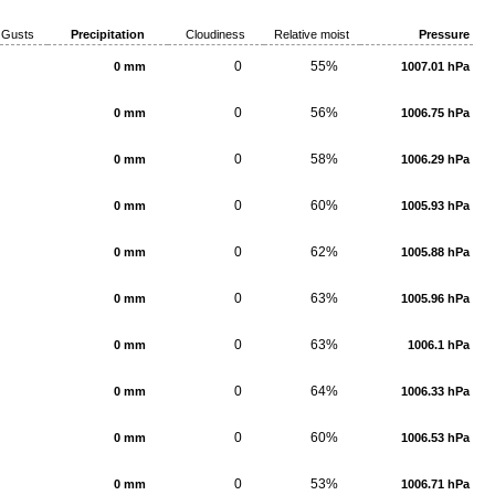
Gusts
Precipitation
Cloudiness
Relative moist
Pressure
0
55%
0 mm
1007.01 hPa
0
56%
0 mm
1006.75 hPa
0
58%
0 mm
1006.29 hPa
0
60%
0 mm
1005.93 hPa
0
62%
0 mm
1005.88 hPa
0
63%
0 mm
1005.96 hPa
0
63%
0 mm
1006.1 hPa
0
64%
0 mm
1006.33 hPa
0
60%
0 mm
1006.53 hPa
0
53%
0 mm
1006.71 hPa