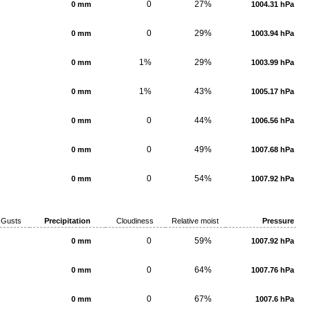
0
27%
0 mm
1004.31 hPa
0
29%
0 mm
1003.94 hPa
1%
29%
0 mm
1003.99 hPa
1%
43%
0 mm
1005.17 hPa
0
44%
0 mm
1006.56 hPa
0
49%
0 mm
1007.68 hPa
0
54%
0 mm
1007.92 hPa
Gusts
Precipitation
Cloudiness
Relative moist
Pressure
0
59%
0 mm
1007.92 hPa
0
64%
0 mm
1007.76 hPa
0
67%
0 mm
1007.6 hPa