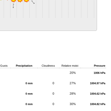
Gusts
Precipitation
Cloudiness
Relative moist
Pressure
20%
1006 hPa
0
27%
0 mm
1004.97 hPa
0
28%
0 mm
1004.62 hPa
0
30%
0 mm
1004.82 hPa