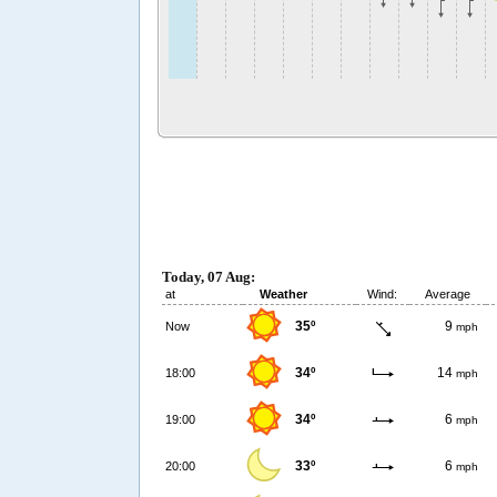
Today, 07 Aug:
at
Weather
Wind:
Average
35º
9
Now
mph
34º
14
18:00
mph
34º
6
19:00
mph
33º
6
20:00
mph