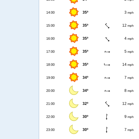
35º
3
14:00
mph
35º
12
15:00
mph
35º
4
16:00
mph
35º
5
17:00
mph
35º
14
18:00
mph
34º
7
19:00
mph
34º
8
20:00
mph
32º
12
21:00
mph
30º
9
22:00
mph
30º
7
23:00
mph