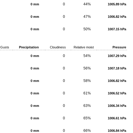
0
44%
0 mm
1005.89 hPa
0
47%
0 mm
1006.82 hPa
0
50%
0 mm
1007.15 hPa
Gusts
Precipitation
Cloudiness
Relative moist
Pressure
0
54%
0 mm
1007.29 hPa
0
56%
0 mm
1007.18 hPa
0
58%
0 mm
1006.82 hPa
0
61%
0 mm
1006.52 hPa
0
63%
0 mm
1006.34 hPa
0
65%
0 mm
1006.61 hPa
0
66%
0 mm
1006.84 hPa