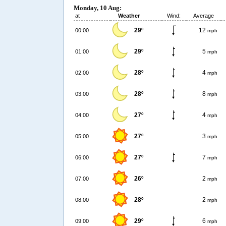
Monday, 10 Aug:
at
Weather
Wind:
Average
29º
12
00:00
mph
29º
5
01:00
mph
28º
4
02:00
mph
28º
8
03:00
mph
27º
4
04:00
mph
27º
3
05:00
mph
27º
7
06:00
mph
26º
2
07:00
mph
28º
2
08:00
mph
29º
6
09:00
mph