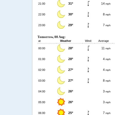
31º
14
21:00
mph
30º
8
22:00
mph
29º
7
23:00
mph
Tomorrow, 08 Aug:
at
Weather
Wind:
Average
28º
11
00:00
mph
28º
4
01:00
mph
27º
4
02:00
mph
27º
8
03:00
mph
26º
3
04:00
mph
26º
3
05:00
mph
25º
7
06:00
mph