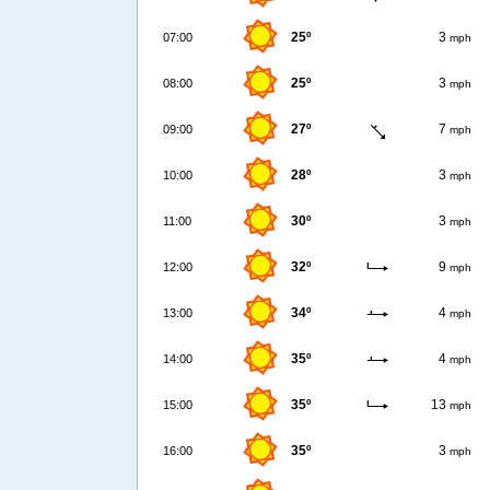
25º
3
07:00
mph
25º
3
08:00
mph
27º
7
09:00
mph
28º
3
10:00
mph
30º
3
11:00
mph
32º
9
12:00
mph
34º
4
13:00
mph
35º
4
14:00
mph
35º
13
15:00
mph
35º
3
16:00
mph