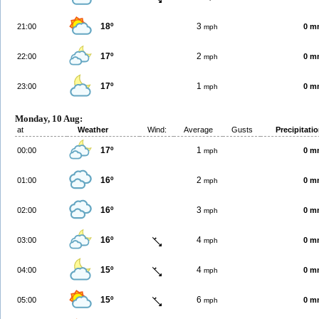
18º
3
21:00
0 m
mph
17º
2
22:00
0 m
mph
17º
1
23:00
0 m
mph
Monday, 10 Aug:
at
Weather
Wind:
Average
Gusts
Precipitati
17º
1
00:00
0 m
mph
16º
2
01:00
0 m
mph
16º
3
02:00
0 m
mph
16º
4
03:00
0 m
mph
15º
4
04:00
0 m
mph
15º
6
05:00
0 m
mph