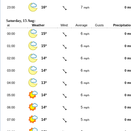
16º
7
23:00
0 m
mph
Saturday, 15 Aug:
at
Weather
Wind:
Average
Gusts
Precipitati
15º
6
00:00
0 m
mph
15º
6
01:00
0 m
mph
14º
6
02:00
0 m
mph
14º
6
03:00
0 m
mph
13º
6
04:00
0 m
mph
14º
6
05:00
0 m
mph
14º
5
06:00
0 m
mph
14º
5
07:00
0 m
mph