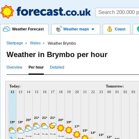
Weather Forecast
Weather maps
Coast
Startpage
Wales
Weather Brymbo
Weather in Brymbo per hour
Overview
Per hour
Detailed
Today:
Tomorrow:
12
13
14
15
16
17
18
19
20
21
22
23
00
01
02
03
21º
21º
21º
20º
20º
19º
19º
19º
17º
15º
14º
13º
12º