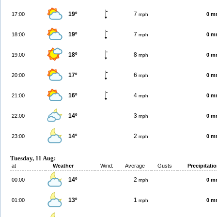
19º
7
17:00
0 m
mph
19º
7
18:00
0 m
mph
18º
8
19:00
0 m
mph
17º
6
20:00
0 m
mph
16º
4
21:00
0 m
mph
14º
3
22:00
0 m
mph
14º
2
23:00
0 m
mph
Tuesday, 11 Aug:
at
Weather
Wind:
Average
Gusts
Precipitati
14º
2
00:00
0 m
mph
13º
1
01:00
0 m
mph