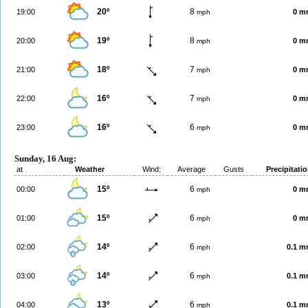
20º
8
19:00
0 m
mph
19º
8
20:00
0 m
mph
18º
7
21:00
0 m
mph
16º
7
22:00
0 m
mph
16º
6
23:00
0 m
mph
Sunday, 16 Aug:
at
Weather
Wind:
Average
Gusts
Precipitati
15º
6
00:00
0 m
mph
15º
6
01:00
0 m
mph
14º
6
02:00
0.1 
mph
14º
6
03:00
0.1 
mph
13º
6
04:00
0.1 
mph