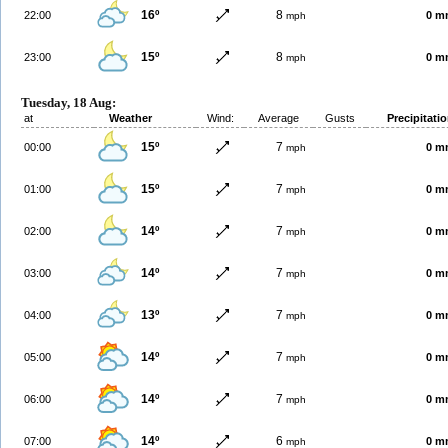
16º
8
22:00
0 m
mph
15º
8
23:00
0 m
mph
Tuesday, 18 Aug:
at
Weather
Wind:
Average
Gusts
Precipitati
15º
7
00:00
0 m
mph
15º
7
01:00
0 m
mph
14º
7
02:00
0 m
mph
14º
7
03:00
0 m
mph
13º
7
04:00
0 m
mph
14º
7
05:00
0 m
mph
14º
7
06:00
0 m
mph
14º
6
07:00
0 m
mph