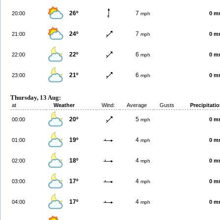
26º
7
20:00
0 m
mph
24º
7
21:00
0 m
mph
22º
6
22:00
0 m
mph
21º
6
23:00
0 m
mph
Thursday, 13 Aug:
at
Weather
Wind:
Average
Gusts
Precipitati
20º
5
00:00
0 m
mph
19º
4
01:00
0 m
mph
18º
4
02:00
0 m
mph
17º
4
03:00
0 m
mph
17º
4
04:00
0 m
mph