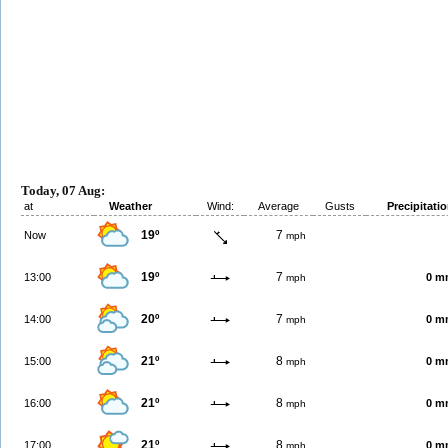
Today, 07 Aug:
at
Weather
Wind:
Average
Gusts
Precipitati
19º
7
Now
mph
19º
7
13:00
0 m
mph
20º
7
14:00
0 m
mph
21º
8
15:00
0 m
mph
21º
8
16:00
0 m
mph
21º
8
17:00
0 m
mph