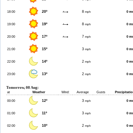
20º
8
18:00
0 m
mph
19º
8
19:00
0 m
mph
17º
7
20:00
0 m
mph
15º
3
21:00
0 m
mph
14º
2
22:00
0 m
mph
13º
2
23:00
0 m
mph
Tomorrow, 08 Aug:
at
Weather
Wind:
Average
Gusts
Precipitati
12º
3
00:00
0 m
mph
11º
3
01:00
0 m
mph
10º
2
02:00
0 m
mph