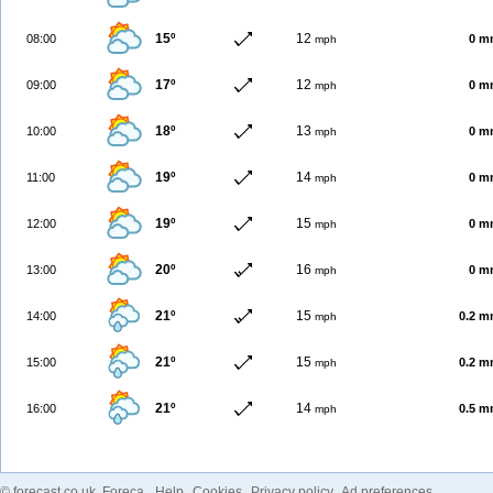
15º
12
08:00
0 m
mph
17º
12
09:00
0 m
mph
18º
13
10:00
0 m
mph
19º
14
11:00
0 m
mph
19º
15
12:00
0 m
mph
20º
16
13:00
0 m
mph
21º
15
14:00
0.2 
mph
21º
15
15:00
0.2 
mph
21º
14
16:00
0.5 
mph
©
forecast.co.uk
, Foreca
Help
Cookies
Privacy policy
Ad preferences