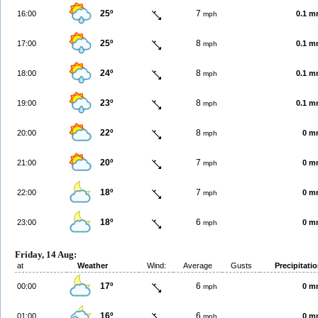
25º
7
16:00
0.1 
mph
25º
8
17:00
0.1 
mph
24º
8
18:00
0.1 
mph
23º
8
19:00
0.1 
mph
22º
8
20:00
0 m
mph
20º
7
21:00
0 m
mph
18º
7
22:00
0 m
mph
18º
6
23:00
0 m
mph
Friday, 14 Aug:
at
Weather
Wind:
Average
Gusts
Precipitati
17º
6
00:00
0 m
mph
16º
6
01:00
0 m
mph