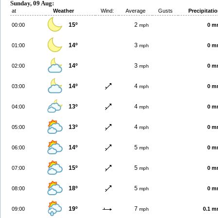
Sunday, 09 Aug:
at
Weather
Wind:
Average
Gusts
Precipitati
15º
2
00:00
0 m
mph
14º
3
01:00
0 m
mph
14º
3
02:00
0 m
mph
14º
4
03:00
0 m
mph
13º
4
04:00
0 m
mph
13º
4
05:00
0 m
mph
14º
5
06:00
0 m
mph
15º
5
07:00
0 m
mph
18º
5
08:00
0 m
mph
19º
7
09:00
0.1 
mph