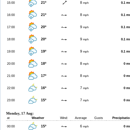
21º
8
15:00
0.1 
mph
21º
8
16:00
0.1 
mph
20º
9
17:00
0.1 
mph
20º
9
18:00
0.1 
mph
19º
9
19:00
0.1 
mph
18º
8
20:00
0 m
mph
17º
8
21:00
0 m
mph
16º
7
22:00
0 m
mph
15º
7
23:00
0 m
mph
Monday, 17 Aug:
at
Weather
Wind:
Average
Gusts
Precipitati
15º
6
00:00
0 m
mph