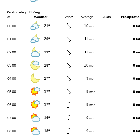
Wednesday, 12 Aug:
at
Weather
Wind:
Average
Gusts
Precipitati
21º
10
00:00
0 m
mph
20º
11
01:00
0 m
mph
19º
11
02:00
0 m
mph
18º
10
03:00
0 m
mph
17º
9
04:00
0 m
mph
17º
9
05:00
0 m
mph
17º
9
06:00
0 m
mph
16º
9
07:00
0 m
mph
18º
9
08:00
0 m
mph