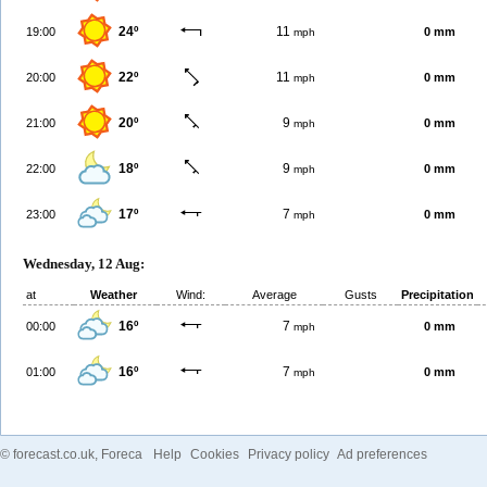
24º
11
19:00
0 mm
mph
22º
11
20:00
0 mm
mph
20º
9
21:00
0 mm
mph
18º
9
22:00
0 mm
mph
17º
7
23:00
0 mm
mph
Wednesday, 12 Aug:
at
Weather
Wind:
Average
Gusts
Precipitation
16º
7
00:00
0 mm
mph
16º
7
01:00
0 mm
mph
©
forecast.co.uk
, Foreca
Help
Cookies
Privacy policy
Ad preferences