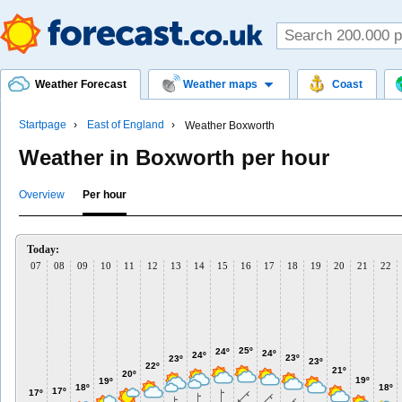
Weather Forecast
Weather maps
Coast
Startpage
East of England
Weather Boxworth
Weather in Boxworth per hour
Overview
Per hour
Today:
07
08
09
10
11
12
13
14
15
16
17
18
19
20
21
22
25º
24º
24º
24º
23º
23º
23º
22º
21º
20º
19º
19º
18º
18º
17º
17º