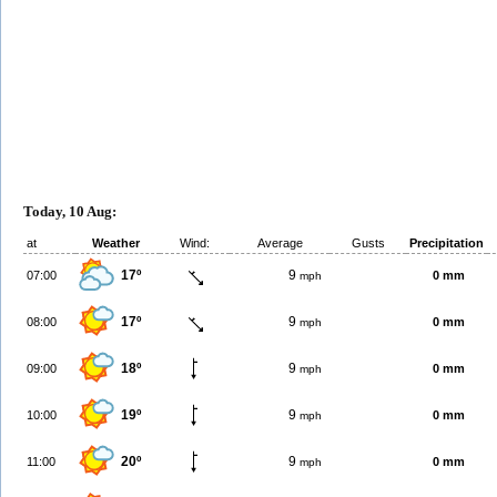
Today, 10 Aug:
at
Weather
Wind:
Average
Gusts
Precipitation
17º
9
07:00
0 mm
mph
17º
9
08:00
0 mm
mph
18º
9
09:00
0 mm
mph
19º
9
10:00
0 mm
mph
20º
9
11:00
0 mm
mph