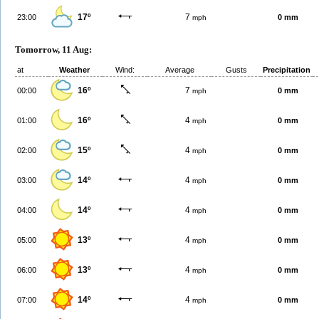
17º
7
23:00
0 mm
mph
Tomorrow, 11 Aug:
at
Weather
Wind:
Average
Gusts
Precipitation
16º
7
00:00
0 mm
mph
16º
4
01:00
0 mm
mph
15º
4
02:00
0 mm
mph
14º
4
03:00
0 mm
mph
14º
4
04:00
0 mm
mph
13º
4
05:00
0 mm
mph
13º
4
06:00
0 mm
mph
14º
4
07:00
0 mm
mph