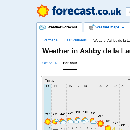
Weather Forecast
Weather maps
Startpage
East Midlands
Weather Ashby de la 
Weather in Ashby de la L
Overview
Per hour
Today:
T
13
14
15
16
17
18
19
20
21
22
23
23º
23º
23º
23º
22º
22º
22º
21º
18º
17º
16º
1