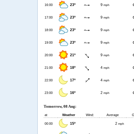
23º
9
16:00
mph
23º
9
17:00
mph
23º
9
18:00
mph
23º
9
19:00
mph
21º
9
20:00
mph
18º
4
21:00
mph
17º
4
22:00
mph
16º
2
23:00
mph
Tomorrow, 08 Aug:
at
Weather
Wind:
Average
G
15º
2
00:00
mph