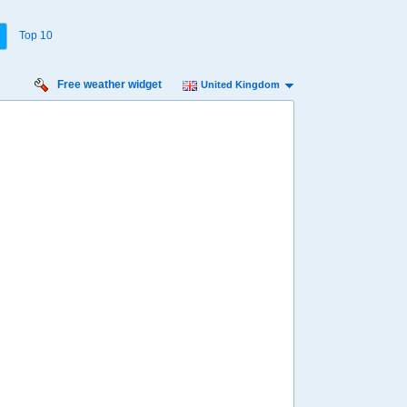
Top 10
Free weather widget
United Kingdom
Sunday:
7
18
19
20
21
22
23
00
01
º
26º
25º
23º
21º
20º
19º
18º
18º