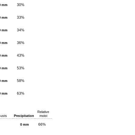
30%
0 mm
33%
0 mm
34%
0 mm
36%
0 mm
43%
0 mm
53%
0 mm
58%
0 mm
63%
0 mm
Relative
usts
Precipitation
moist
66%
0 mm