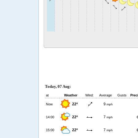
Today, 07 Aug:
at
Weather
Wind:
Average
Gusts
Prec
22º
9
Now
mph
22º
7
14:00
mph
22º
7
15:00
mph