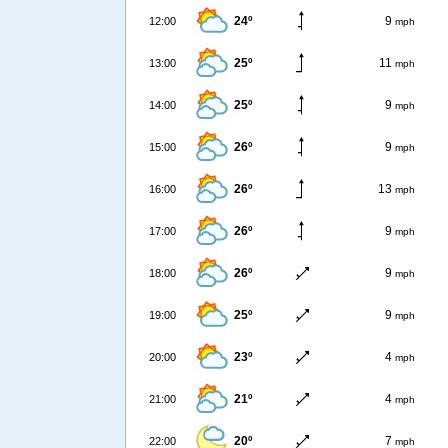
24º
9
12:00
mph
25º
11
13:00
mph
25º
9
14:00
mph
26º
9
15:00
mph
26º
13
16:00
mph
26º
9
17:00
mph
26º
9
18:00
mph
25º
9
19:00
mph
23º
4
20:00
mph
21º
4
21:00
mph
20º
7
22:00
mph