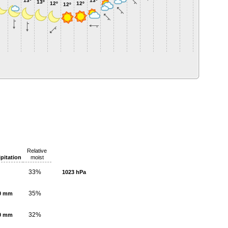
13º
13º
13º
12º
12º
12º
Relative
ipitation
moist
33%
1023 hPa
35%
0 mm
32%
0 mm