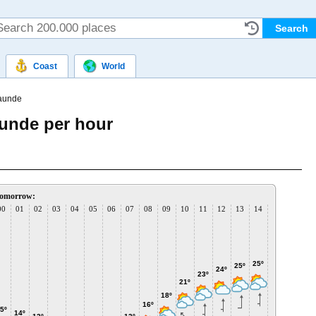
Coast
World
Launde
aunde per hour
omorrow:
00
01
02
03
04
05
06
07
08
09
10
11
12
13
14
15
16
1
26º
26
26º
25º
25º
24º
23º
21º
18º
16º
5º
14º